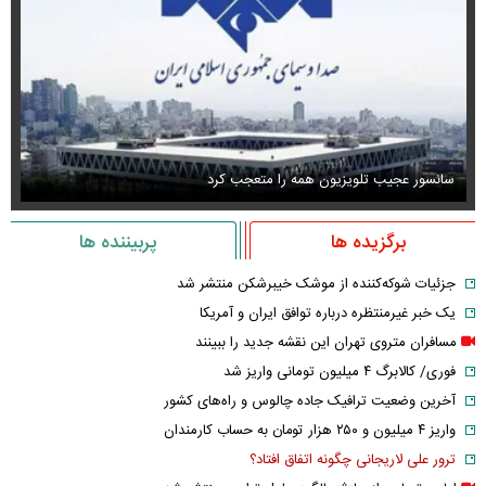
سانسور عجیب تلویزیون همه را متعجب کرد
اس
برگزیده ها
پربیننده ها
جزئیات شوکه‌کننده از موشک خیبرشکن منتشر شد
یک خبر غیرمنتظره درباره توافق ایران و آمریکا
مسافران متروی تهران این نقشه جدید را ببینند
فوری/ کالابرگ ۴ میلیون تومانی واریز شد
آخرین وضعیت ترافیک جاده چالوس و راه‌های کشور
واریز ۴ میلیون و ۲۵۰ هزار تومان به حساب کارمندان
ترور علی لاریجانی چگونه اتفاق افتاد؟