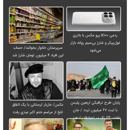
ردمی K۱۰۰ پرو مکس با باتری
غول‌پیکر و شارژ بی‌سیم روانه بازار
سرپرستان خانوار بخوانند/ حساب
می‌شود
این افراد ۴ میلیون تومان شارژ شد
پایان طرح ترافیکی اربعین پلیس
عکس/ مازیار لرستانی با یک اتفاق
با ثبت ۶۷ میلیون تردد / جان
تلخ از مراسم ختم اکبر عبدی رفت
باختن ۲۴ زائر در تصادفات اربعینی