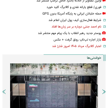
اولین تصاویر از حادثه بالگرد حامل ترامپ منتشر شد
فوری/ قطع یارانه نقدی و کالابرگ کلید خورد
حمله خلبانان ایرانی به پایگاه آمریکا بدون GPS
شرایط فعال‌سازی کیف پول ایران اعلام شد
نام احمد جنتی دوباره بر سر زبان‌ها افتاد
پوستر جدید رهبر انقلاب با یک پیام مهم منتشر شد
بازار اجاره لپ‌تاپ رونق گرفت + عکس
اعتبار کالابرگ مرداد ۱۴۰۵ امروز شارژ شد
خواندنی‌ها