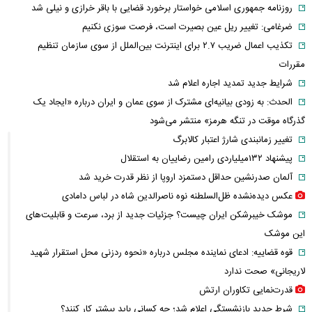
روزنامه جمهوری اسلامی خواستار برخورد قضایی با باقر خرازی و نیلی شد
ضرغامی: تغییر ریل عین بصیرت است، فرصت سوزی نکنیم
تکذیب اعمال ضریب ۲.۷ برای اینترنت بین‌الملل از سوی سازمان تنظیم
مقررات
شرایط جدید تمدید اجاره اعلام شد
الحدث: به زودی بیانیه‌ای مشترک از سوی عمان و ایران درباره «ایجاد یک
گذرگاه موقت در تنگه هرمز» منتشر می‌شود
تغییر زمانبندی‌ شارژ اعتبار کالابرگ
پیشنهاد ۱۳۲میلیاردی رامین رضاییان به استقلال
آلمان صدرنشین حداقل دستمزد اروپا از نظر قدرت خرید شد
عکس دیده‌نشده ظل‌السلطنه نوه ناصرالدین شاه در لباس دامادی
موشک خیبرشکن ایران چیست؟ جزئیات جدید از برد، سرعت و قابلیت‌های
این موشک
قوه قضاییه: ادعای نماینده مجلس درباره «نحوه ردزنی محل استقرار شهید
لاریجانی» صحت ندارد
قدرت‌نمایی تکاوران ارتش
شرط جدید بازنشستگی اعلام شد؛ چه کسانی باید بیشتر کار کنند؟