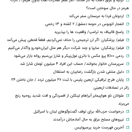
ترکیه و عراق دست به کار شدند؛ آغاز عصر صادرات نفت بدون هرمز؟/ کارت
هرمز در حال سوختن است؟
اردوغان فردا به عربستان سفر می‌کند
انفجار اتوبوس در حومه دمشق/ ۲ کشته و ۱۳ زخمی
پاسخ قالیباف به ترامپ/ واقعیت ها را بپذیرید
فیلم/ پزشکیان: اگر ارز ترجیحی را حذف نمی‌کردیم، قطعاً قحطی پیش می‌آمد
فیلم/ پزشکیان: سایپا و چند شرکت دیگر هم مثل ایران‌خودرو واگذار می‌کنیم
ردمی K۱۰۰ پرو مکس با باتری غول‌پیکر و شارژ بی‌سیم روانه بازار می‌شود
سرپرستان خانوار بخوانند/ حساب این افراد ۴ میلیون تومان شارژ شد
دلیل منتفی شدن بازگشت رضاییان به استقلال
پایان طرح ترافیکی اربعین پلیس با ثبت ۶۷ میلیون تردد / جان باختن ۲۴
زائر در تصادفات اربعینی
ملوانان ناو هواپیمابر آبراهام لینکلن از افسردگی و افت شدید روحیه رنج
می‌برند
درخواست حزب‌الله برای توقف گفت‌وگوهای لبنان با اسرائیل
نیروهای مسلح عراق به حال آماده‌باش درآمدند
آخرین فهرست خرید پرسپولیس