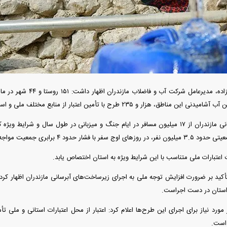
دید شد/ اولین
هجوم خودروسازان چینی به اروپا؛ آیا
واردات خودرو از منطق
 سیاسی + جدول
کارخانه‌های بحران‌زده نجات پیدا می‌کنند؟
داغی که بازار خودرو ر
بهزاد برارزاده، مدیرعامل شر
 هزار و ۲۳۵ طرح با تأمین اعتبار از منابع مختلف ملی و استانی در حال اجراست.
وی با اشاره به میزبانی مازندران از ۱۷ میلیون مسافر در ایام جنگ و میزبانی در طول سال 
ا فشار حدود ۴ برابری جمعیت مواجه می‌شود.
ت اعتبارات ملی متناسب با این شرایط ویژه به استان اختصاص یابد.
استان در دست اجراست.
فند؛ قدرت تهدید
رونمایی از پوکو M ۸ پاور با باتری ۸۰۰۰
 است؟
میلی‌آمپرساعتی
رونمای
خصو ۱ اعتبار مورد نیاز برای اجرای این طرح‌ها اعلام کرد: اعتبار از محل اعتبارات استانی و م
است.