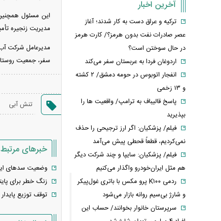
آخرین اخبار
ترکیه و عراق دست به کار شدند؛ آغاز
مدیریت زنجیره تأم
عصر صادرات نفت بدون هرمز؟/ کارت هرمز
مدیرعامل شرکت آب و
در حال سوختن است؟
سفر، جمعیت روستا‌ه
اردوغان فردا به عربستان سفر می‌کند
انفجار اتوبوس در حومه دمشق/ ۲ کشته
و ۱۳ زخمی
پاسخ قالیباف به ترامپ/ واقعیت ها را
تنش آبی
بپذیرید
فیلم/ پزشکیان: اگر ارز ترجیحی را حذف
نمی‌کردیم، قطعاً قحطی پیش می‌آمد
خبرهای مرتبط
فیلم/ پزشکیان: سایپا و چند شرکت دیگر
وضعیت سدهای ایران تا ۳۰ خرداد؛ میزان پرشدگی 
هم مثل ایران‌خودرو واگذار می‌کنیم
زنگ خطر برای پای
ردمی K۱۰۰ پرو مکس با باتری غول‌پیکر
توقف توزیع پایدار آب
و شارژ بی‌سیم روانه بازار می‌شود
سرپرستان خانوار بخوانند/ حساب این