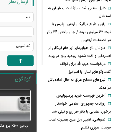
افراد ۴ میلیون تومان شارژ شد
ارسال نظر
دلیل منتفی شدن بازگشت رضاییان به
استقلال
پایان طرح ترافیکی اربعین پلیس با
ثبت ۶۷ میلیون تردد / جان باختن ۲۴ زائر
در تصادفات اربعینی
ملوانان ناو هواپیمابر آبراهام لینکلن از
افسردگی و افت شدید روحیه رنج می‌برند
درخواست حزب‌الله برای توقف
گفت‌وگوهای لبنان با اسرائیل
گوناگون
نیروهای مسلح عراق به حال آماده‌باش
درآمدند
آخرین فهرست خرید پرسپولیس
روزنامه جمهوری اسلامی خواستار
برخورد قضایی با باقر خرازی و نیلی شد
ضرغامی: تغییر ریل عین بصیرت است،
ردمی K۱۰۰ پ
فرصت سوزی نکنیم