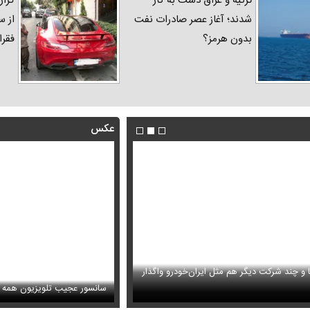
ترکیه و عراق دست به کار
گزار
شدند؛ آغاز عصر صادرات نفت
از س
بدون هرمز؟
فقرا
عکس
ا و چند شرکت دیگر هم مثل ایران‌خودرو واگذار
ظل‌السلطنه نوه ناصرالدین شاه در لباس دامادی
حمله خلبانان ایرانی به پایگاه آمریکا ب
سانسور عجیب تلویزیون همه 