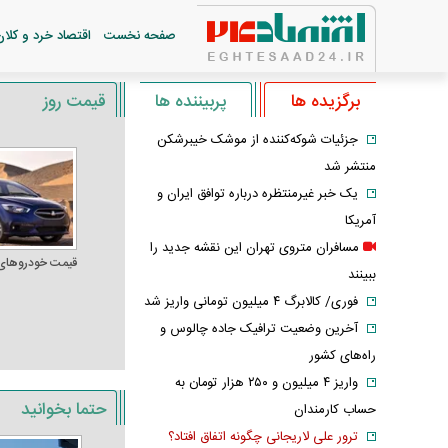
صفحه نخست
اقتصاد خرد و کلان
برگزیده ها
پربیننده ها
قیمت روز
جزئیات شوکه‌کننده از موشک خیبرشکن
منتشر شد
یک خبر غیرمنتظره درباره توافق ایران و
آمریکا
مسافران متروی تهران این نقشه جدید را
قیمت خودرو‌های
ببینند
فوری/ کالابرگ ۴ میلیون تومانی واریز شد
آخرین وضعیت ترافیک جاده چالوس و
راه‌های کشور
واریز ۴ میلیون و ۲۵۰ هزار تومان به
حتما بخوانید
حساب کارمندان
ترور علی لاریجانی چگونه اتفاق افتاد؟