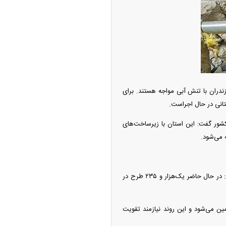
ه آزاد تهران؛ مناظره
ا تحت تأثیر قرار داد
کت آب و فاضلاب مازندران اظهار داشت: ۱۵۱ روستا و ۴۴ شهر در مازندران با تنش آبی مواجه هستند. برای
و شرایط ویژه کشور گفت: این استان با زیرساخت‌های
برارزاده در ادامه با تأکید بر ضرورت افزایش توجه ملی به اجرای زیرساخت‌های آبرسانی مازندران اظهار کرد: در حال حاضر یک‌هزار و ۲۳۵ طرح در
چین از بمب افکن H-۶N با موشک هسته‌ای
ی کرد
لی تأمین می‌شود و این روند نیازمند تقویت