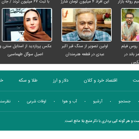
م روانه بازار
این افراد ۴ میلیون تومان شارژ
با ثبت ۶۷ میلیون تردد / جان
شد
باختن ۲۴ زائر در تصادفات
اربعینی
 روس فیلم
اولین تصویر از سنگ قبر اکبر
عکس پربازدید از استایل سنتی و
ز باند در
عبدی در قطعه هنرمندان
اصیل سوگل طهماسبی
عکس
ست
اقتصاد خرد و کلان
دلار و ارز
طلا و سکه
خو
بورس
انرژی
چندرسانه ای
منهای اقتصاد
جستجو
آرشیو
آب و هوا
اوقات شرعی
نظرسن