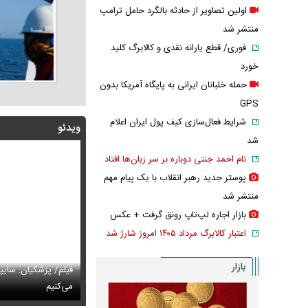
اولین تصاویر از حادثه بالگرد حامل ترامپ
منتشر شد
فوری/ قطع یارانه نقدی و کالابرگ کلید
خورد
حمله خلبانان ایرانی به پایگاه آمریکا بدون
GPS
شرایط فعال‌سازی کیف پول ایران اعلام
ویدئو
شد
نام احمد جنتی دوباره بر سر زبان‌ها افتاد
پوستر جدید رهبر انقلاب با یک پیام مهم
منتشر شد
بازار اجاره لپ‌تاپ رونق گرفت + عکس
اعتبار کالابرگ مرداد ۱۴۰۵ امروز شارژ شد
بازار
پزشکیان: اگر ارز ترجیحی را حذف نمی‌کردیم، قطعاً قحطی
فیلم/ پزشکیان: سایپ
ی‌آمد
تایل جدید صابر ابر در فضای مجازی پربازدید شد
می‌کنیم
عکس دیده‌نشده 