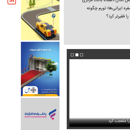
ش تکان‌ دهنده بانک مرکزی
فره ایرانی‌ها؛ تورم چگونه
 را فقیرتر کرد؟
فیلم/ پزشکیان: اگر ارز ترجیحی را حذف نمی‌کردی
دون GPS
را متعجب کرد
پیش می‌آمد
استایل جدید صابر ابر در فضای مجازی پرباز