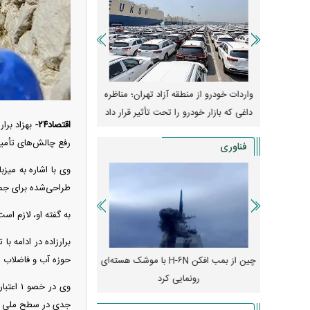
وپا؛ آیا
واردات خودرو از منطقه آزاد تهران؛ مناظره
قیمت خودرو وارد فاز ج
دا می‌کنند؟
داغی که بازار خودرو را تحت تأثیر قرار داد
واکنش بازار به تحولات
اقتصاد۲۴-
رفع چالش‌های تأمین آب آشامیدنی این مناطق،
فناوری
طراحی‌شده برای جمعیتی حدود ۳.۵ میلیون نفر، در روز‌های اوج سفر ب
به گفته او، لازم اس
حوزه آب و فاضلاب 
رونمایی از پوکو M ۸ پاور با باتری ۸۰۰۰
چین از بمب افکن H-۶N با موشک هسته‌ای
پهپاد رهگیر یا موشک پدا
رونمایی کرد
کدامیک بیشتر
وی در 
جدی در سطح ملی 