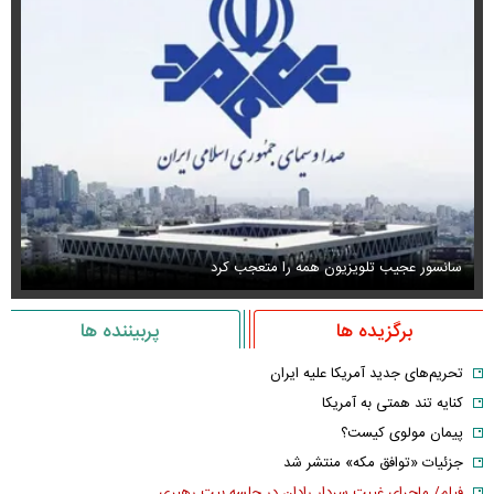
سانسور عجیب تلویزیون همه را متعجب کرد
اس
برگزیده ها
پربیننده ها
تحریم‌های جدید آمریکا علیه ایران
کنایه تند همتی به آمریکا
پیمان مولوی کیست؟
جزئیات «توافق مکه» منتشر شد
فیلم/ ماجرای غیبت سردار رادان در جلسه بیت رهبری