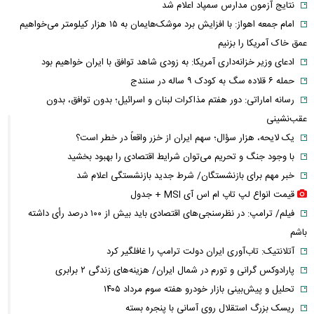
نتایج آزمون مدارس سمپاد اعلام شد
امام‌ جمعه اهواز: با افزایش برد موشک‌هایمان به ۱۵ هزار کیلومتر می‌خواهیم
عمق خاک آمریکا را بزنیم
ادعای وزیر خزانه‌داری آمریکا: به زودی شاهد توافق با ایران خواهیم بود
حمله ۶ قلاده سگ به کودک ۹ ساله در سنندج
رسانه اماراتی: دور هفتم مذاکرات لبنان و اسرائیل؛ بدون توافق، بدون
عقب‌نشینی
یک لایحه، هزار سؤال؛ سهم ایران از خزر واقعاً در خطر است؟
با وجود جنگ و تحریم می‌توان شرایط اقتصادی را بهبود بخشید
خبر مهم برای بازنشستگان/ شرط جدید بازنشستگی اعلام شد
قیمت انواع لپ تاپ ام اس آی MSI + جدول
فیلم/ ترامپ: در نظرسنجی‌های اقتصادی باید بیش از ۱۰۰ درصد رأی داشته
باشم
آتلانتیک: تاب‌آوری ایران دولت ترامپ را غافلگیر کرد
پارادوکس گرانی و تورم در شمال ایران/ هزینه‌های زندگی ۲ برابری
تحلیل و پیش‌بینی بازار خودرو هفته سوم مرداد ۱۴۰۵
ریسک بزرگ استقلال روی آسانی با پنجره بسته