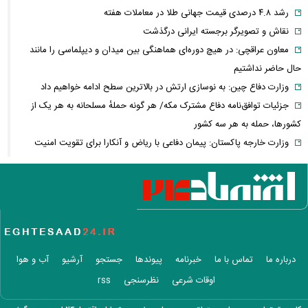
رشد ۴.۸ درصدی قیمت جهانی طلا در معاملات هفته
نقاش و تصویرگر برجسته ایرانی درگذشت
معاون عراقچی: در هیچ دوره‌ای هماهنگی بین میدان و دیپلماسی را مانند
حال حاضر نداشتیم
وزارت دفاع چین: به نوسازی ارتش در بالاترین سطح ادامه خواهیم داد
جزئیات توافق‌نامه دفاع مشترک مکه/ هر گونه حملهٔ مسلحانه به هر یک از
کشورها، حمله به هر سه کشور
وزارت خارجه پاکستان: پیمان دفاعی با ریاض و آنکارا برای تقویت امنیت
منطقه امضا شد
اذعان ترامپ به تاثیر جنگ با ایران بر انتخابات میان دوره‌ای آمریکا
بازار ارزهای دیجیتال در نوسان/ بیت‌کوین ۶۴ هزار دلاری و هشدار درباره
کلاهبرداری رمزارزی
لغو افزایش تعرفه و تصاعد پلکانی بهای برق مشترکین کشاورزی
سی‌ان‌ان: توافق ایران و عمان به معنای بازگشایی تنگه نیست / آمریکا باید
درباره ما
تماس با ما
خبرنامه
پیوندها
جستجو
آرشیو
آب و هوا
شروط بیشتری را برآورده کند
اوقات شرعی
نظرسنجی
rss
فعال‌سازی کیف پول ایران با یک کد دستوری/ انتقال وجه با شماره تلفن