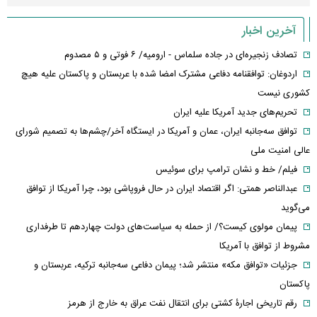
آخرین اخبار
تصادف زنجیره‌ای در جاده سلماس - ارومیه/ ۶ فوتی و ۵ مصدوم
اردوغان: توافقنامه دفاعی مشترک امضا شده با عربستان و پاکستان علیه هیچ
کشوری نیست
تحریم‌های جدید آمریکا علیه ایران
توافق سه‌جانبه ایران، عمان و آمریکا در ایستگاه آخر/چشم‌ها به تصمیم شورای
عالی امنیت ملی
فیلم/ خط و نشان ترامپ برای سوئیس
عبدالناصر همتی: اگر اقتصاد ایران در حال فروپاشی بود، چرا آمریکا از توافق
می‌گوید
پیمان مولوی کیست؟/ از حمله به سیاست‌های دولت چهاردهم تا طرفداری
مشروط از توافق با آمریکا
جزئیات «توافق مکه» منتشر شد؛ پیمان دفاعی سه‌جانبه ترکیه، عربستان و
پاکستان
رقم تاریخی اجارۀ کشتی برای انتقال نفت عراق به خارج از هرمز