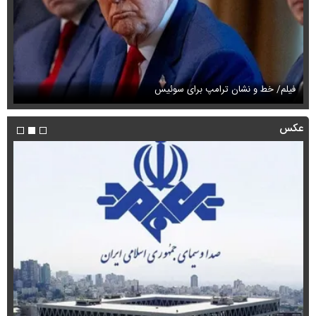
فیلم/ خط و نشان ترامپ برای سوئیس
فی
عکس