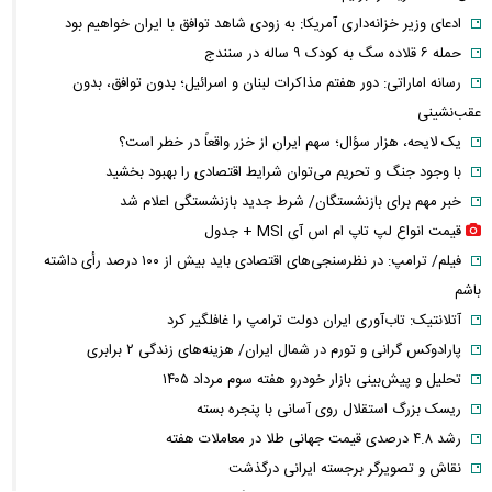
ادعای وزیر خزانه‌داری آمریکا: به زودی شاهد توافق با ایران خواهیم بود
حمله ۶ قلاده سگ به کودک ۹ ساله در سنندج
رسانه اماراتی: دور هفتم مذاکرات لبنان و اسرائیل؛ بدون توافق، بدون
عقب‌نشینی
یک لایحه، هزار سؤال؛ سهم ایران از خزر واقعاً در خطر است؟
با وجود جنگ و تحریم می‌توان شرایط اقتصادی را بهبود بخشید
خبر مهم برای بازنشستگان/ شرط جدید بازنشستگی اعلام شد
قیمت انواع لپ تاپ ام اس آی MSI + جدول
فیلم/ ترامپ: در نظرسنجی‌های اقتصادی باید بیش از ۱۰۰ درصد رأی داشته
باشم
آتلانتیک: تاب‌آوری ایران دولت ترامپ را غافلگیر کرد
پارادوکس گرانی و تورم در شمال ایران/ هزینه‌های زندگی ۲ برابری
تحلیل و پیش‌بینی بازار خودرو هفته سوم مرداد ۱۴۰۵
ریسک بزرگ استقلال روی آسانی با پنجره بسته
رشد ۴.۸ درصدی قیمت جهانی طلا در معاملات هفته
نقاش و تصویرگر برجسته ایرانی درگذشت