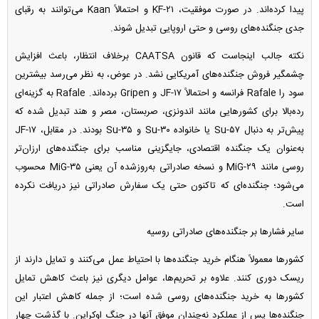
پیدا کرده‌اند. در صورت موفقیت، KF-۲۱ و احتمالاً Kaan می‌توانند به رقبای
جدی جنگنده‌های روسی و حتی اروپایی تبدیل شوند.
نکته جالب اینجاست که قانون CAATSA برخلاف انتظار، باعث افزایش
چشمگیر فروش جنگنده‌های آمریکایی نشد. در عوض، به نظر می‌رسد بیشترین
سود را Rafale فرانسه و احتمالاً JF-۱۷ و Gripen برده‌اند. Rafale به گزینه‌ای
رده‌بالا برای کشور‌هایی مانند اندونزی، صربستان، مصر و هند تبدیل شده که
پیش‌تر به دنبال Su-۵۷ یا خانواده Su-۳۰ و Su-۳۵ بودند. در مقابل، JF-۱۷
به‌عنوان یک جنگنده اقتصادی، جایگزینی مناسب برای جنگنده‌های ارزان‌تر
روسی مانند MiG-۲۹ و نسخه صادراتی به‌روزشده آن یعنی MiG-۳۵ محسوب
می‌شود؛ جنگنده‌ای که تاکنون حتی یک سفارش صادراتی نیز دریافت نکرده
است.
سایر فشار‌ها بر جنگنده‌های صادراتی روسیه
کشور‌ها معمولاً هنگام خرید جنگنده‌ها با احتیاط عمل می‌کنند و تمایل دارند از
ریسک دوری کنند. علاوه بر تحریم‌ها، عوامل دیگری نیز باعث کاهش تمایل
کشور‌ها به خرید جنگنده‌های روسی شده است؛ از جمله کاهش اعتبار این
جنگنده‌ها پس از عملکرد نه‌چندان موفق آنها در جنگ اوکراین. با گذشت چهار