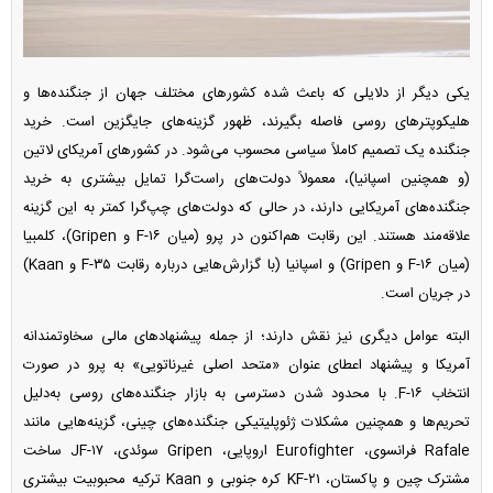
یکی دیگر از دلایلی که باعث شده کشور‌های مختلف جهان از جنگنده‌ها و
هلیکوپتر‌های روسی فاصله بگیرند، ظهور گزینه‌های جایگزین است. خرید
جنگنده یک تصمیم کاملاً سیاسی محسوب می‌شود. در کشور‌های آمریکای لاتین
(و همچنین اسپانیا)، معمولاً دولت‌های راست‌گرا تمایل بیشتری به خرید
جنگنده‌های آمریکایی دارند، در حالی که دولت‌های چپ‌گرا کمتر به این گزینه
علاقه‌مند هستند. این رقابت هم‌اکنون در پرو (میان F-۱۶ و Gripen)، کلمبیا
(میان F-۱۶ و Gripen) و اسپانیا (با گزارش‌هایی درباره رقابت F-۳۵ و Kaan)
در جریان است.
البته عوامل دیگری نیز نقش دارند؛ از جمله پیشنهاد‌های مالی سخاوتمندانه
آمریکا و پیشنهاد اعطای عنوان «متحد اصلی غیرناتویی» به پرو در صورت
انتخاب F-۱۶. با محدود شدن دسترسی به بازار جنگنده‌های روسی به‌دلیل
تحریم‌ها و همچنین مشکلات ژئوپلیتیکی جنگنده‌های چینی، گزینه‌هایی مانند
Rafale فرانسوی، Eurofighter اروپایی، Gripen سوئدی، JF-۱۷ ساخت
مشترک چین و پاکستان، KF-۲۱ کره جنوبی و Kaan ترکیه محبوبیت بیشتری