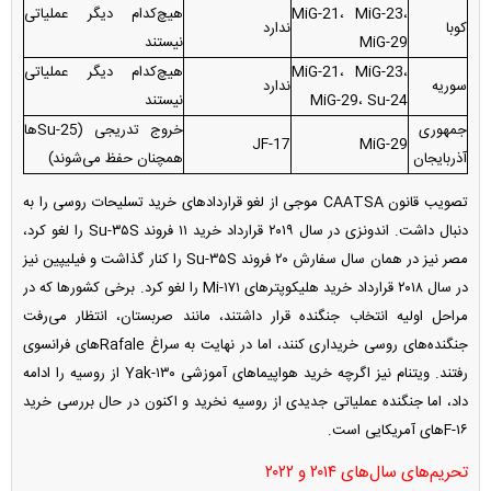
MiG-21، MiG-23،
هیچ‌کدام دیگر عملیاتی
کوبا
ندارد
MiG-29
نیستند
MiG-21، MiG-23،
هیچ‌کدام دیگر عملیاتی
سوریه
ندارد
MiG-29، Su-24
نیستند
جمهوری
خروج تدریجی (Su-25ها
JF-17
MiG-29
آذربایجان
همچنان حفظ می‌شوند)
تصویب قانون CAATSA موجی از لغو قرارداد‌های خرید تسلیحات روسی را به
دنبال داشت. اندونزی در سال ۲۰۱۹ قرارداد خرید ۱۱ فروند Su-۳۵S را لغو کرد،
مصر نیز در همان سال سفارش ۲۰ فروند Su-۳۵S را کنار گذاشت و فیلیپین نیز
در سال ۲۰۱۸ قرارداد خرید هلیکوپتر‌های Mi-۱۷۱ را لغو کرد. برخی کشور‌ها که در
مراحل اولیه انتخاب جنگنده قرار داشتند، مانند صربستان، انتظار می‌رفت
جنگنده‌های روسی خریداری کنند، اما در نهایت به سراغ Rafale‌های فرانسوی
رفتند. ویتنام نیز اگرچه خرید هواپیما‌های آموزشی Yak-۱۳۰ از روسیه را ادامه
داد، اما جنگنده عملیاتی جدیدی از روسیه نخرید و اکنون در حال بررسی خرید
F-۱۶‌های آمریکایی است.
تحریم‌های سال‌های ۲۰۱۴ و ۲۰۲۲