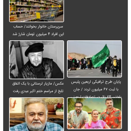
سرپرستان خانوار بخوانند/ حساب
این افراد ۴ میلیون تومان شارژ شد
پایان طرح ترافیکی اربعین پلیس
عکس/ مازیار لرستانی با یک اتفاق
با ثبت ۶۷ میلیون تردد / جان
تلخ از مراسم ختم اکبر عبدی رفت
باختن ۲۴ زائر در تصادفات اربعینی