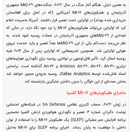
به همین دلیل، هنگام آغاز جنگ در سال ۲۰۲۲، جنگنده‌های MiG-۲۹ جمهوری
آذربایجان و هلیکوپتر‌های Mi-۱۷ آمریکایی (که در اصل برای افغانستان
خریداری شده بودند) در اوکراین تحت تعمیر قرار داشتند. آمریکا به‌سرعت اعلام
کرد که اوکراین می‌تواند هلیکوپتر‌های Mi-۱۷ را نزد خود نگه دارد، در حالی که
تعدادی از MiG-۲۹‌های جمهوری آذربایجان در حملات روسیه نابود شدند. به
نظر می‌رسد دست‌کم یکی از این MiG-۲۹‌ها بعداً تعمیر و وارد خدمت نیروی
هوایی اوکراین شد. همچنین تحریم‌هایی که اوکراین پس از سال ۲۰۱۴ علیه
روسیه اعمال کرد، تأثیر قابل‌توجهی بر توانایی روسیه برای نگهداری هواپیما‌های
ترابری Antonov An-۲۲، An-۲۶، An-۳۰ و An-۷۲ گذاشته است. براساس
اسناد فاش‌شده توسط Dallas Analytics، روسیه به‌زودی مجبور خواهد شد
بخش عمده‌ای از این ناوگان را بدون داشتن جایگزین بازنشسته کند.
ماجرای هلیکوپتر‌های Mi-۱۷ کلمبیا
در ژوئن ۲۰۲۶، حساب کاربری نظامی SA Defensa در شبکه‌های اجتماعی
نوشت: «گردان شماره ۳ تعمیر و نگهداری هوانوردی ارتش کلمبیا نخستین
برنامه افزایش عمر عملیاتی (SLEP) یک هلیکوپتر Mi-۱۷ را با استفاده از توان
داخلی با موفقیت به پایان رساند. اجرای برنامه SLEP برای Mi-۱۷ به‌دلیل