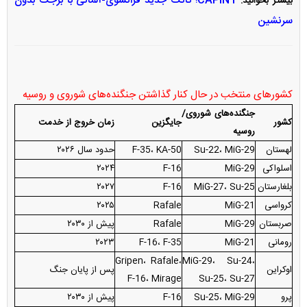
CAPINT؛ تانک جدید فرانسوی-آلمانی با برجک بدون
بیشتر بخوانید:
سرنشین
کشور‌های منتخب در حال کنار گذاشتن جنگنده‌های شوروی و روسیه
جنگنده‌های شوروی/
کشور
جایگزین
زمان خروج از خدمت
روسیه
لهستان
Su-22، MiG-29
F-35، KA-50
حدود سال ۲۰۲۶
اسلواکی
MiG-29
F-16
۲۰۲۴
بلغارستان
MiG-27، Su-25
F-16
۲۰۲۷
کرواسی
MiG-21
Rafale
۲۰۲۵
صربستان
MiG-29
Rafale
پیش از ۲۰۳۰
رومانی
MiG-21
F-16، F-35
۲۰۲۳
Gripen، Rafale،
MiG-29، Su-24،
اوکراین
پس از پایان جنگ
F-16، Mirage
Su-25، Su-27
پرو
Su-25، MiG-29
F-16
پیش از ۲۰۳۰