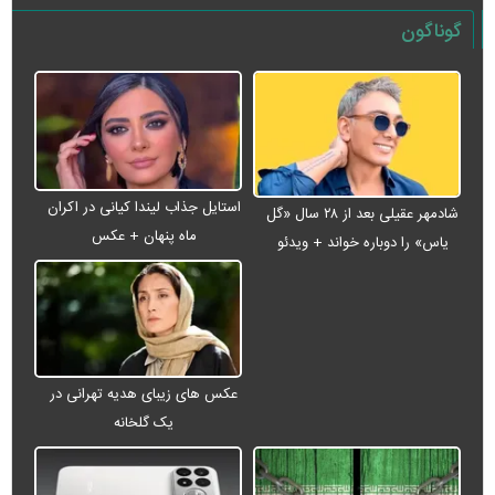
گوناگون
استایل جذاب لیندا کیانی در اکران
شادمهر عقیلی بعد از ۲۸ سال «گل
ماه پنهان + عکس
یاس» را دوباره خواند + ویدئو
عکس های زیبای هدیه تهرانی در
یک گلخانه