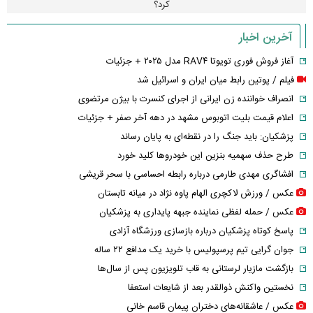
کرد؟
آخرین اخبار
آغاز فروش فوری تویوتا RAV۴ مدل ۲۰۲۵ + جزئیات
فیلم / پوتین رابط میان ایران و اسرائیل شد
انصراف خواننده زن ایرانی از اجرای کنسرت با بیژن مرتضوی
اعلام قیمت بلیت اتوبوس مشهد در دهه آخر صفر + جزئیات
پزشکیان: باید جنگ را در نقطه‌ای به پایان رساند
طرح حذف سهمیه بنزین این خودرو‌ها کلید خورد
افشاگری مهدی طارمی درباره رابطه احساسی با سحر قریشی
عکس / ورزش لاکچری الهام پاوه نژاد در میانه تابستان
عکس / حمله لفظی نماینده جبهه پایداری به پزشکیان
پاسخ کوتاه پزشکیان درباره بازسازی ورزشگاه آزادی
جوان گرایی تیم پرسپولیس با خرید یک مدافع ۲۲ ساله
بازگشت مازیار لرستانی به قاب تلویزیون پس از سال‌ها
نخستین واکنش ذوالقدر بعد از شایعات استعفا
عکس / عاشقانه‌های دختران پیمان قاسم خانی