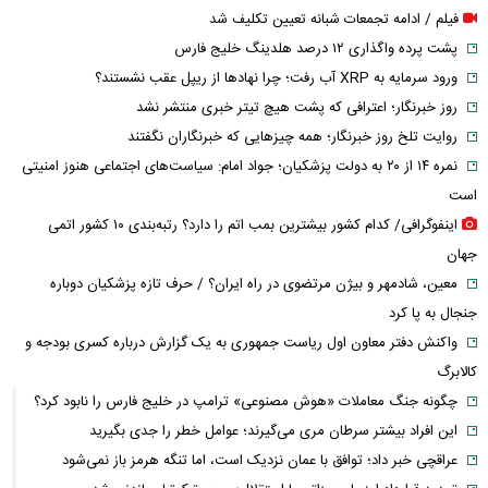
فیلم / ادامه تجمعات شبانه تعیین تکلیف شد
پشت پرده واگذاری ۱۲ درصد هلدینگ خلیج فارس
ورود سرمایه به XRP آب رفت؛ چرا نهادها از ریپل عقب نشستند؟
روز خبرنگار؛ اعترافی که پشت هیچ تیتر خبری منتشر نشد
روایت تلخ روز خبرنگار؛ همه چیزهایی که خبرنگاران نگفتند
نمره ۱۴ از ۲۰ به دولت پزشکیان؛ جواد امام: سیاست‌های اجتماعی هنوز امنیتی
است
اینفوگرافی/ کدام کشور بیشترین بمب اتم را دارد؟ رتبه‌بندی ۱۰ کشور اتمی
جهان
معین، شادمهر و بیژن مرتضوی در راه ایران؟ / حرف تازه پزشکیان دوباره
جنجال به پا کرد
واکنش دفتر معاون اول ریاست جمهوری به یک گزارش درباره کسری بودجه و
کالابرگ
چگونه جنگ معاملات «هوش مصنوعی» ترامپ در خلیج فارس را نابود کرد؟
این افراد بیشتر سرطان مری می‌گیرند؛ عوامل خطر را جدی بگیرید
عراقچی خبر داد؛ توافق با عمان نزدیک است، اما تنگه هرمز باز نمی‌شود