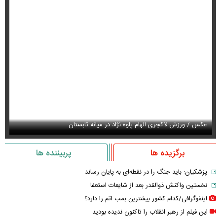
عکس / ورزش لاکچری الهام پاوه نژاد در میانه تابستان
عک
برگزیده ها
پربیننده ها
پزشکیان: باید جنگ را در نقطه‌ای به پایان رساند
نخستین واکنش ذوالقدر بعد از شایعات استعفا
اینفوگرافی/کدام کشور بیشترین بمب اتم را دارد؟
این فیلم از رهبر انقلاب را تاکنون ندیده بودید