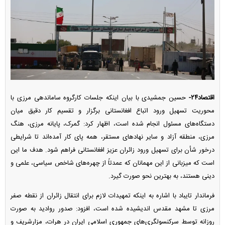
اقتصاد۲۴-
حسین جمشیدی با بیان اینکه جلسات کارگروه ساماندهی مرزی با
محوریت تسهیل ورود اتباع افغانستانی برگزار و تقسیم کار دقیق میان
دستگاه‌های مسئول انجام شده است، اظهار کرد: گمرک، پایانه مرزی، هنگ
مرزی، منطقه آزاد و سایر نهاد‌های مستقر، همه پای کار آمده‌اند تا شرایطی
درخور شأن برای تسهیل ورود زائران عزیز افغانستانی فراهم شود. هدف ما این
است که میزبانی از این مهمانان که عمدتاً از چهره‌های شاخص سیاسی، علمی و
دینی هستند، به بهترین نحو صورت گیرد.
فرماندار تایباد با اشاره به اینکه تمهیدات لازم برای انتقال زائران از نقطه صفر
مرزی تا مشهد مقدس اندیشیده شده است، افزود: صدور روادید به صورت
روزانه توسط سرکنسولگری‌های جمهوری اسلامی ایران در هرات، مزارشریف و