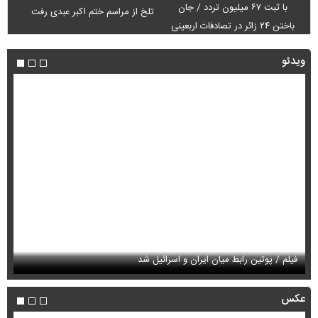
با ثبت ۶۷ میلیون تردد / جان
تلخ از مراسم ختم اکبر عبدی رفت
باختن ۲۴ زائر در تصادفات اربعینی
ویدئو
فیلم / پوتین رابط میان ایران و اسرائیل شد
فی
عکس