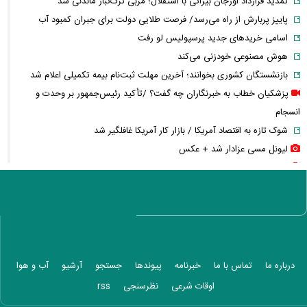
تمدید قرارداد اوزجان بیزاتی با استقلال؛ مربی ترک‌تبار ماندنی شد
پاییز پربارش از راه می‌رسد/ فرصت طلایی دولت برای جبران کمبود آب
اسامی خریدهای جدید پرسپولیس لو رفت
هوش مصنوعی خودزنی می‌کند
بازنشستگان کشوری بخوانند؛ آخرین مهلت ثبت‌نام بیمه تکمیلی اعلام شد
پزشکیان خطاب به خبرنگاران چه گفت؟ /تأکید رئیس‌جمهور بر وحدت و
انسجام
شوک تازه به اقتصاد آمریکا / بازار کار آمریکا غافلگیر شد
لیونل مسی عزادار شد + عکس
جوراب‌های شهباز شریف خبرساز شد
بحران گاز جدی شد؛ صنعت گاز برای حل ناترازی سراغ دانش‌بنیان‌ها رفت
کلثوم اکبری در آستانه قصاص؛ ۱۰ حکم قصاص صادر شد، تصمیم نهایی با
دیوان عالی
کوبا در تاریکی فرو رفت؛ برق کل کشور قطع شد
رقیب آینده F-۳۵ از راه می‌رسد؛ جنگنده نسل ششمی چه مشخصاتی دارد؟
درباره ما
تماس با ما
خبرنامه
پیوندها
جستجو
آرشیو
آب و هوا
ماجرای وحشت پنتاگون از نشت اطلاعات محرمانه درباره ترامپ چه بود؟
اوقات شرعی
نظرسنجی
rss
عکس جدید هدی زین‌العابدین همه را غافلگیر کرد