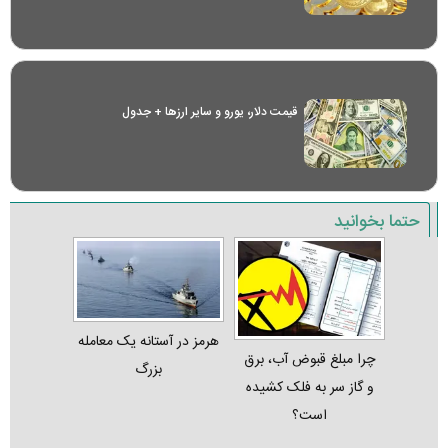
قیمت دلار، یورو و سایر ارز‌ها + جدول
حتما بخوانید
هرمز در آستانه یک معامله
چرا مبلغ قبوض آب، برق
بزرگ
و گاز سر به فلک کشیده
است؟