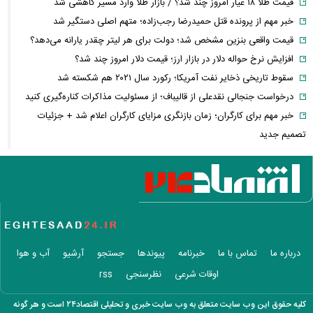
قیمت طلا ۱۸ عیار امروز چند شد؟ / بازار طلا وارد مسیر کاهشی شد
خبر مهم از پرونده قتل حمیدرضا رجب‌زاده؛ متهم اصلی دستگیر شد
قیمت واقعی بنزین مشخص شد؛ دولت برای هر لیتر چقدر یارانه می‌دهد؟
افزایش نرخ حواله دلار در بازار ارز؛ قیمت دلار امروز چند شد؟
سقوط تاریخی ذخایر نفت آمریکا؛ رکورد سال ۲۰۲۱ هم شکسته شد
درخواست جنجالی نقدعلی از قالیباف؛ از مسئولیت مذاکرات کناره‌گیری کنید
خبر مهم برای کارگران؛ زمان بازنگری مزایای کارگران اعلام شد + جزئیات
تصمیم جدید
محموله جدید بابک زنجانی به این استان ارسال شد
زمان پرداخت معوقات بازنشستگان تأمین اجتماعی؛ معوقات فروردین و
اردیبهشت چه زمانی واریز می‌شود؟
بورس و فرابورس سبزپوش شدند؛ بازار سرمایه امروز با قدرت شروع کرد
درخواست توقف تحمیل هزینه‌های مسئولیت اجتماعی به شرکت‌های بورسی
هجوم حقیقی‌ها به بورس؛ سومین روز رشد بالای ۲ درصدی شاخص کل چه
درباره ما
تماس با ما
خبرنامه
پیوندها
جستجو
آرشیو
آب و هوا
پیامی دارد؟
اوقات شرعی
نظرسنجی
rss
پیام تازه بورس برای سرمایه‌گذاران؛ بازار سرمایه به کدام سمت می‌رود؟
کلثوم اکبری اعدام می‌شود؟
کلیه حقوق این وب سایت متعلق به وب سایت خبری و تحلیلی اقتصاد۲۴ است و هر گونه