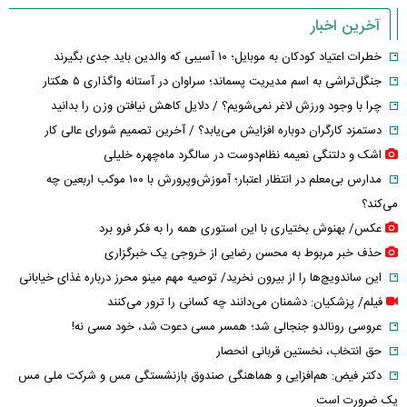
آخرین اخبار
خطرات اعتیاد کودکان به موبایل؛ ۱۰ آسیبی که والدین باید جدی بگیرند
جنگل‌تراشی به اسم مدیریت پسماند؛ سراوان در آستانه واگذاری ۵ هکتار
چرا با وجود ورزش لاغر نمی‌شویم؟ / دلایل کاهش نیافتن وزن را بدانید
دستمزد کارگران دوباره افزایش می‌یابد؟ / آخرین تصمیم شورای عالی کار
اشک و دلتنگی نعیمه نظام‌دوست در سالگرد ماه‌چهره خلیلی
مدارس بی‌معلم در انتظار اعتبار؛ آموزش‌وپرورش با ۱۰۰ موکب اربعین چه
می‌کند؟
عکس/ بهنوش بختیاری با این استوری همه را به فکر فرو برد
حذف خبر مربوط به محسن رضایی از خروجی یک خبرگزاری
این ساندویچ‌ها را از بیرون نخرید/ توصیه مهم مینو محرز درباره غذای خیابانی
فیلم/ پزشکیان: دشمنان می‌دانند چه کسانی را ترور می‌کنند
عروسی رونالدو جنجالی شد؛ همسر مسی دعوت شد، خود مسی نه!
حق انتخاب، نخستین قربانی انحصار
دکتر فیض: هم‌افزایی و هماهنگی صندوق بازنشستگی مس و شرکت ملی مس
یک ضرورت است