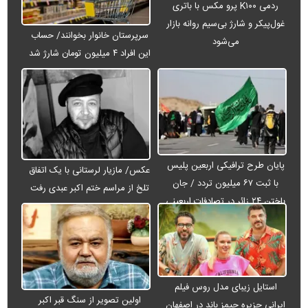
ردمی K۱۰۰ پرو مکس با باتری
غول‌پیکر و شارژ بی‌سیم روانه بازار
سرپرستان خانوار بخوانند/ حساب
می‌شود
این افراد ۴ میلیون تومان شارژ شد
پایان طرح ترافیکی اربعین پلیس
عکس/ مازیار لرستانی با یک اتفاق
با ثبت ۶۷ میلیون تردد / جان
تلخ از مراسم ختم اکبر عبدی رفت
باختن ۲۴ زائر در تصادفات اربعینی
استایل زیبای مدل روس فیلم
اولین تصویر از سنگ قبر اکبر
ایرانی جزیره جیمز باند در اصفهان