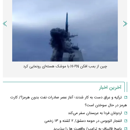
چین از بمب افکن H-۶N با موشک هسته‌ای رونمایی کرد
آخرین اخبار
ترکیه و عراق دست به کار شدند؛ آغاز عصر صادرات نفت بدون هرمز؟/ کارت
هرمز در حال سوختن است؟
اردوغان فردا به عربستان سفر می‌کند
انفجار اتوبوس در حومه دمشق/ ۲ کشته و ۱۳ زخمی
پاسخ قالیباف به ترامپ/ واقعیت ها را بپذیرید