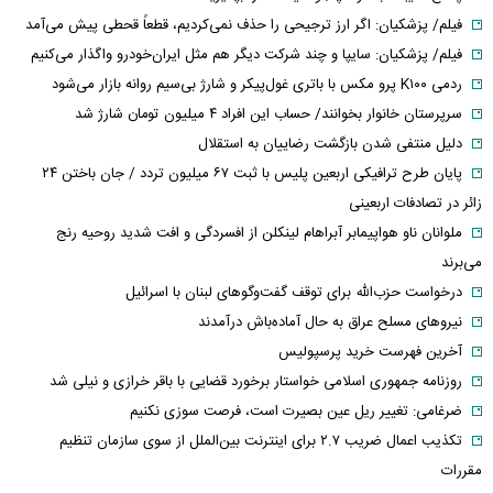
فیلم/ پزشکیان: اگر ارز ترجیحی را حذف نمی‌کردیم، قطعاً قحطی پیش می‌آمد
فیلم/ پزشکیان: سایپا و چند شرکت دیگر هم مثل ایران‌خودرو واگذار می‌کنیم
ردمی K۱۰۰ پرو مکس با باتری غول‌پیکر و شارژ بی‌سیم روانه بازار می‌شود
سرپرستان خانوار بخوانند/ حساب این افراد ۴ میلیون تومان شارژ شد
دلیل منتفی شدن بازگشت رضاییان به استقلال
پایان طرح ترافیکی اربعین پلیس با ثبت ۶۷ میلیون تردد / جان باختن ۲۴
زائر در تصادفات اربعینی
ملوانان ناو هواپیمابر آبراهام لینکلن از افسردگی و افت شدید روحیه رنج
می‌برند
درخواست حزب‌الله برای توقف گفت‌وگوهای لبنان با اسرائیل
نیروهای مسلح عراق به حال آماده‌باش درآمدند
آخرین فهرست خرید پرسپولیس
روزنامه جمهوری اسلامی خواستار برخورد قضایی با باقر خرازی و نیلی شد
ضرغامی: تغییر ریل عین بصیرت است، فرصت سوزی نکنیم
تکذیب اعمال ضریب ۲.۷ برای اینترنت بین‌الملل از سوی سازمان تنظیم
مقررات