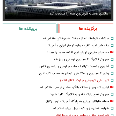
سانسور عجیب تلویزیون همه را متعجب کرد
اس
برگزیده ها
پربیننده ها
جزئیات شوکه‌کننده از موشک خیبرشکن منتشر شد
یک خبر غیرمنتظره درباره توافق ایران و آمریکا
مسافران متروی تهران این نقشه جدید را ببینند
فوری/ کالابرگ ۴ میلیون تومانی واریز شد
آخرین وضعیت ترافیک جاده چالوس و راه‌های کشور
واریز ۴ میلیون و ۲۵۰ هزار تومان به حساب کارمندان
ترور علی لاریجانی چگونه اتفاق افتاد؟
اولین تصاویر از حادثه بالگرد حامل ترامپ منتشر شد
فوری/ قطع یارانه نقدی و کالابرگ کلید خورد
حمله خلبانان ایرانی به پایگاه آمریکا بدون GPS
شرایط فعال‌سازی کیف پول ایران اعلام شد
نام احمد جنتی دوباره بر سر زبان‌ها افتاد