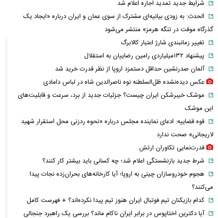
شرایط جدید تمدید اجاره اعلام شد
الحدث: به زودی بیانیه‌ای مشترک از سوی عمان و ایران درباره «ایجاد یک
گذرگاه موقت در تنگه هرمز» منتشر می‌شود
تغییر زمانبندی‌ شارژ اعتبار کالابرگ
پیشنهاد ۱۳۲میلیاردی رامین رضاییان به استقلال
آلمان صدرنشین حداقل دستمزد اروپا از نظر قدرت خرید شد
عکس دیده‌نشده ظل‌السلطنه نوه ناصرالدین شاه در لباس دامادی
موشک خیبرشکن ایران چیست؟ جزئیات جدید از برد، سرعت و قابلیت‌های
این موشک
قوه قضاییه: ادعای نماینده مجلس درباره «نحوه ردزنی محل استقرار شهید
لاریجانی» صحت ندارد
قدرت‌نمایی تکاوران ارتش
شرط جدید بازنشستگی اعلام شد؛ چه کسانی باید بیشتر کار کنند؟
هجوم خودروسازان چینی به اروپا؛ آیا کارخانه‌های بحران‌زده نجات پیدا
می‌کنند؟
کدام بازیکنان تیم فوتبال ایران هنوز تیم پیدا نکرده‌اند؟ + فهرست کامل
آیا دکترین اختاپوس در برابر ایران ناکام ماند؟ بررسی یک راهبرد جنجالی