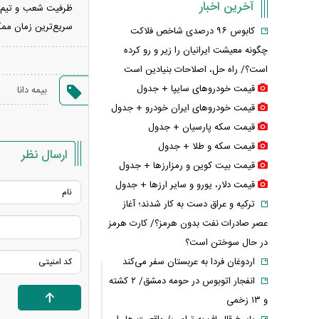
آخرین اخبار
ظرفیت شعب و تیم‌های
سریع‌ترین زمان ممک
کابوس ۹۶ درصدی شاخص فلاکت
چگونه معیشت ایرانیان را زیر و رو کرده
است؟/ راه حل، اصلاحات بنیادین است
قیمت خودرو‌های سایپا + جدول
بیمه دانا
قیمت خودرو‌های ایران خودرو + جدول
قیمت سکه پارسیان + جدول
قیمت سکه و طلا + جدول
ارسال نظر
قیمت بیت کوین و رمزارز‌ها + جدول
قیمت دلار، یورو و سایر ارز‌ها + جدول
ترکیه و عراق دست به کار شدند؛ آغاز
عصر صادرات نفت بدون هرمز؟/ کارت هرمز
در حال سوختن است؟
اردوغان فردا به عربستان سفر می‌کند
انفجار اتوبوس در حومه دمشق/ ۲ کشته
و ۱۳ زخمی