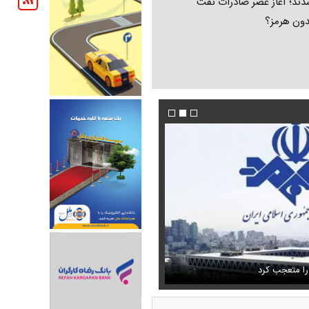
ند؛ آغاز عصر صادرات نفت
دون هرمز؟
فیلم/ پزشکیان: اگر ارز ترجیحی را حذف نمی‌کردی
دون GPS
را متعجب کرد
پیش می‌آمد
استایل جدید صابر ابر در فضای مجازی پرباز