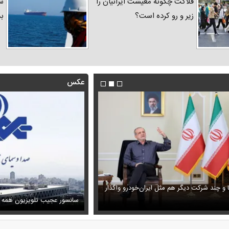
فلاکت چگونه معیشت ایرانیان را
شد
زیر و رو کرده است؟
ب
عکس
ا و چند شرکت دیگر هم مثل ایران‌خودرو واگذار
ظل‌السلطنه نوه ناصرالدین شاه در لباس دامادی
حمله خلبانان ایرانی به پایگاه آمریکا ب
سانسور عجیب تلویزیون همه 