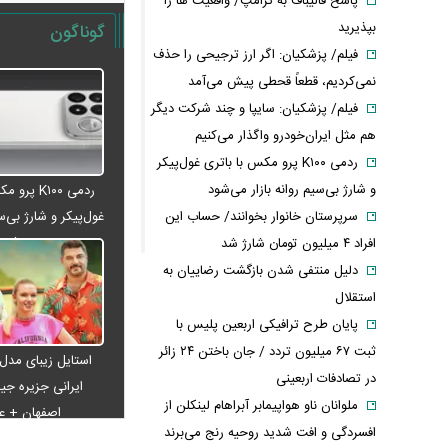
پاسخ قالیباف به ترامپ/ واقعیت ها را
بپذیرید
گوناگون
فیلم/ پزشکیان: اگر ارز ترجیحی را حذف
نمی‌کردیم، قطعاً قحطی پیش می‌آمد
فیلم/ پزشکیان: سایپا و چند شرکت دیگر
هم مثل ایران‌خودرو واگذار می‌کنیم
ردمی K۱۰۰ پرو مکس با باتری غول‌پیکر
و شارژ بی‌سیم روانه بازار می‌شود
ردمی K۱۰۰ پ
سرپرستان خانوار بخوانند/ حساب این
غول‌پیکر و شارژ بی‌سی
می‌شود
افراد ۴ میلیون تومان شارژ شد
دلیل منتفی شدن بازگشت رضاییان به
استقلال
پایان طرح ترافیکی اربعین پلیس با
ثبت ۶۷ میلیون تردد / جان باختن ۲۴ زائر
استایل زیبای مدل
در تصادفات اربعینی
ایرانی جزیره جیم
ملوانان ناو هواپیمابر آبراهام لینکلن از
اصفهان + 
افسردگی و افت شدید روحیه رنج می‌برند