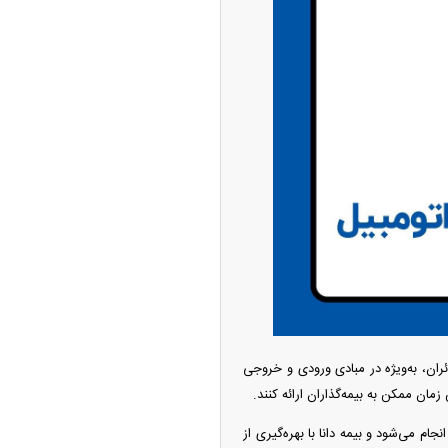
ه آزاد تهران؛ مناظره
ا تحت تأثیر قرار داد
ان، به‌ویژه در مبادی ورودی و خروجی
چین از بمب افکن H-۶N با موشک هسته‌ای
مان ممکن به بیمه‌گذاران ارائه کنند.
ی کرد
م می‌شود و بیمه دانا با بهره‌گیری از