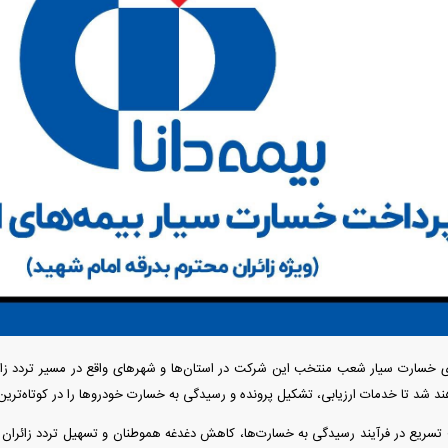
دید شد/ اولین
هجوم خودروسازان چینی به اروپا؛ آیا
واردات خودرو از منطق
 سیاسی + جدول
کارخانه‌های بحران‌زده نجات پیدا می‌کنند؟
داغی که بازار خودرو ر
 خسارت سیار شعب منتخب این شرکت در استان‌ها و شهر‌های واقع در مسیر تردد زائر
فند؛ قدرت تهدید
رونمایی از پوکو M ۸ پاور با باتری ۸۰۰۰
 شد تا خدمات ارزیابی، تشکیل پرونده و رسیدگی به خسارت خودرو‌ها را در کوتاه‌ترین ز
 است؟
میلی‌آمپرساعتی
رونمای
تسریع در فرآیند رسیدگی به خسارت‌ها، کاهش دغدغه هموطنان و تسهیل تردد زائران انجا