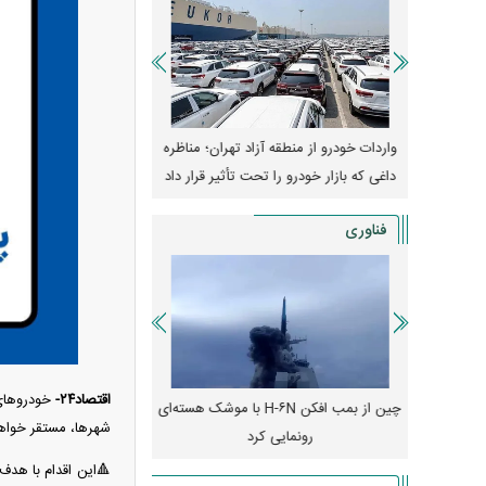
وپا؛ آیا
واردات خودرو از منطقه آزاد تهران؛ مناظره
قیمت خودرو وارد فاز ج
دا می‌کنند؟
داغی که بازار خودرو را تحت تأثیر قرار داد
واکنش بازار به تحولات
فناوری
اقتصاد۲۴-
خودرو‌های
رونمایی از پوکو M ۸ پاور با باتری ۸۰۰۰
چین از بمب افکن H-۶N با موشک هسته‌ای
پهپاد رهگیر یا موشک پدا
شهرها، مستقر خواهند
رونمایی کرد
کدامیک بیشتر
🔺این اقدام با هدف 