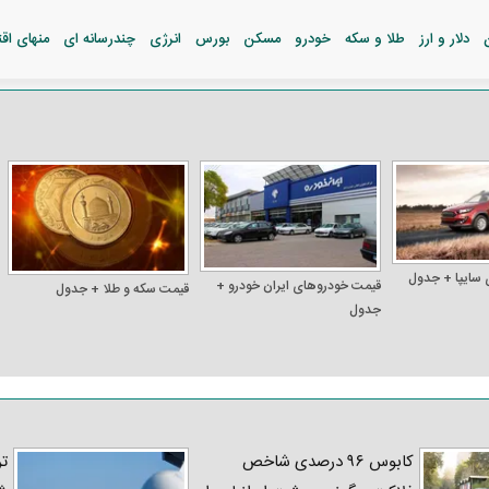
دلار و ارز
طلا و سکه
خودرو
مسکن
بورس
انرژی
چندرسانه ای
منهای اق
 سایپا + جدول
قیمت خودرو‌های ایران خودرو +
قیمت سکه و طلا + جدول
جدول
کابوس ۹۶ درصدی شاخص
تر