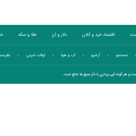
ست
اقتصاد خرد و کلان
دلار و ارز
طلا و سکه
خو
بورس
انرژی
چندرسانه ای
منهای اقتصاد
جستجو
آرشیو
آب و هوا
اوقات شرعی
نظرسن