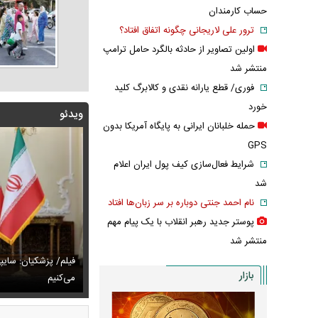
حساب کارمندان
ترور علی لاریجانی چگونه اتفاق افتاد؟
اولین تصاویر از حادثه بالگرد حامل ترامپ
منتشر شد
فوری/ قطع یارانه نقدی و کالابرگ کلید
خورد
ویدئو
حمله خلبانان ایرانی به پایگاه آمریکا بدون
GPS
شرایط فعال‌سازی کیف پول ایران اعلام
شد
نام احمد جنتی دوباره بر سر زبان‌ها افتاد
پوستر جدید رهبر انقلاب با یک پیام مهم
منتشر شد
پزشکیان: اگر ارز ترجیحی را حذف نمی‌کردیم، قطعاً قحطی
فیلم/ پزشکیان: سایپ
بازار
ی‌آمد
تایل جدید صابر ابر در فضای مجازی پربازدید شد
می‌کنیم
عکس دیده‌نشده 