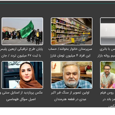
رو مکس با باتری
سرپرستان خانوار بخوانند/ حساب
پایان طرح ترافیکی اربعین پلیس
م روانه بازار
این افراد ۴ میلیون تومان شارژ
با ثبت ۶۷ میلیون تردد / جان
شد
باختن ۲۴ زائر در تصادفات
اربعینی
 روس فیلم
اولین تصویر از سنگ قبر اکبر
عکس پربازدید از استایل سنتی و
ز باند در
عبدی در قطعه هنرمندان
اصیل سوگل طهماسبی
عکس