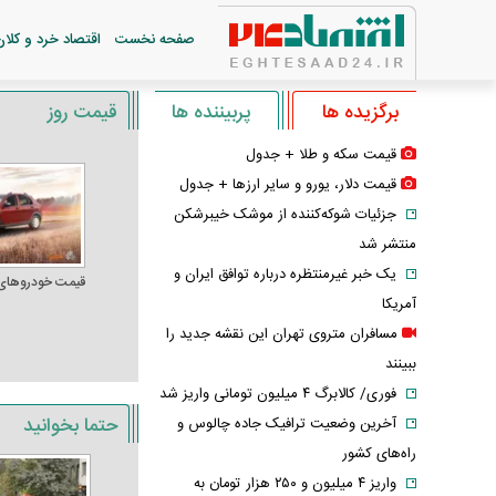
صفحه نخست
اقتصاد خرد و کلان
برگزیده ها
پربیننده ها
قیمت روز
قیمت سکه و طلا + جدول
قیمت دلار، یورو و سایر ارز‌ها + جدول
جزئیات شوکه‌کننده از موشک خیبرشکن
منتشر شد
یک خبر غیرمنتظره درباره توافق ایران و
قیمت خودرو‌های
آمریکا
مسافران متروی تهران این نقشه جدید را
ببینند
فوری/ کالابرگ ۴ میلیون تومانی واریز شد
حتما بخوانید
آخرین وضعیت ترافیک جاده چالوس و
راه‌های کشور
واریز ۴ میلیون و ۲۵۰ هزار تومان به