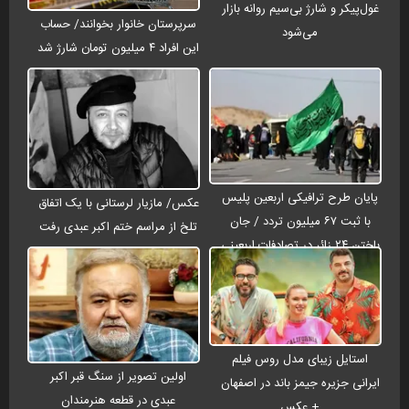
غول‌پیکر و شارژ بی‌سیم روانه بازار
سرپرستان خانوار بخوانند/ حساب
می‌شود
این افراد ۴ میلیون تومان شارژ شد
پایان طرح ترافیکی اربعین پلیس
عکس/ مازیار لرستانی با یک اتفاق
با ثبت ۶۷ میلیون تردد / جان
تلخ از مراسم ختم اکبر عبدی رفت
باختن ۲۴ زائر در تصادفات اربعینی
استایل زیبای مدل روس فیلم
اولین تصویر از سنگ قبر اکبر
ایرانی جزیره جیمز باند در اصفهان
عبدی در قطعه هنرمندان
+ عکس