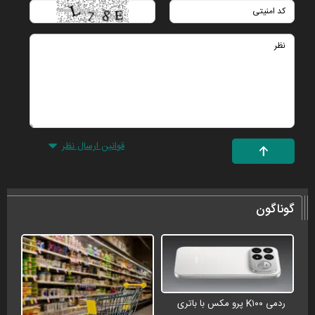
قوانین ارسال نظر
گوناگون
ردمی K۱۰۰ پرو مکس با باتری