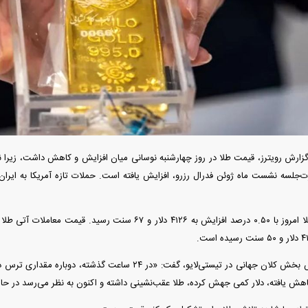
بازار مسکن؛ فنر
کارنامه مردود محسن پاک‌ نژاد؛ از افت شدید
 شده
درآمد ارزی تا بازی با عزل و نصب‌ها
۰۵
ارش رویترز، قیمت طلا در روز چهارشنبه نوسانی میان افزایش و کاهش داشت، زیرا نگران
‌جلسه نشست ماه ژوئن فدرال رزرو، افزایش یافته است. حملات تازه آمریکا به ایرا
قیمت هر اونس طلا امروز با ۰.۵۰ درصد افزایش به ۴۱۲۶ دلار و ۶۷ س
یمت خودرو گران
آغاز فروش نقدی با تحویل فوری بهمن دیزل
اه است یا ریزش
+ جزئیات
جزئ
ایلیا اسپیواک، رئیس بخش کلان جهانی در تیستی‌لایو، گفت: «در ۲۴ س
هش یافته، دلار کمی جهش کرده، طلا عقب‌نشینی داشته و اکنون به نظر می‌رسد در ح