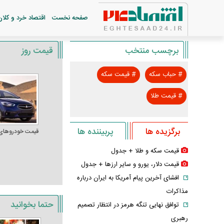
صفحه نخست
اقتصاد خرد و کلان
برچسب منتخب
قیمت روز
#
حباب سکه
#
قیمت سکه
#
قیمت طلا
برگزیده ها
پربیننده ها
قیمت خودرو‌های
قیمت سکه و طلا + جدول
قیمت دلار، یورو و سایر ارز‌ها + جدول
افشای آخرین پیام آمریکا به ایران درباره
مذاکرات
حتما بخوانید
توافق نهایی تنگه هرمز در انتظار تصمیم
رهبری