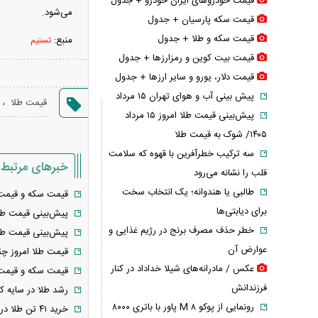
قیمت خودرو‌های ایران خودرو + جدول
می‌شود.
قیمت سکه پارسیان + جدول
قیمت سکه و طلا + جدول
منبع:
تسنیم
قیمت بیت کوین و رمزارز‌ها + جدول
قیمت دلار، یورو و سایر ارز‌ها + جدول
پیش بینی آب و هوای تهران ۱۵ مرداد
،
قیمت طلا
پیش‌بینی قیمت طلا امروز ۱۵ مرداد
۱۴۰۵/ شوک به قیمت طلا
سه ترکیب خطرآفرین با قهوه که سلامت
خبرهای مرتبط
قلب را نشانه می‌رود
طالبی یا هندوانه؛ یک انتخاب سخت
قیمت سکه و قیمت طلا امروز
برای دیابتی‌ها
پیش‌بینی قیمت طلا امروز سه شنبه ۱۶
خطر حذف مصرف برنج در رژیم غذایی و
پیش‌بینی قیمت طلا امروز یکشنبه ۱۴ تیر ۱۴۰۵/ سقف 
عوارض آن
قیمت طلا امروز چقدر 
عکس / مادرانه‌های شیلا خداداد در کنار
قیمت سکه و قیمت طلا امروز 
فرزندانش
رشد طلا در سایه ک
رونمایی از پوکو M ۸ پاور با باتری ۸۰۰۰
خرید ۴۱ تن طلا در یک ماه/ افزایش ذخایر طلای بانک های مرکزی