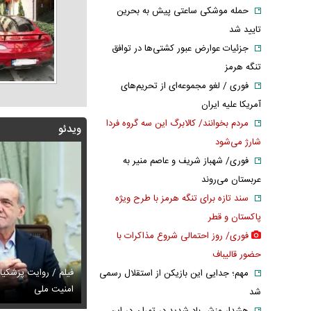
حمله موشکی ساعتی پیش به بحرین
تایید شد
جزئیات عوارض عبور کشتی‌ها در توافق
تنگه هرمز
فوری / لغو مجموعه‌ای از تحریم‌های
آمریکا علیه ایران
مردم بخوانند/ کالابرگ این سه گروه فردا
ویدئو
شارژ می‌شود
فوری/ شهباز شریف و عاصم منیر به
عربستان می‌روند
سند تازه برای تنگه هرمز با طرح ویژه
پاکستان و قطر
فوری/ روز احتمالی شروع مذاکرات با
حضور قالیباف
فیلم / روایت پزشکیان
مهم؛ جدایی این بازیکن از استقلال رسمی
 روایت پزشکیان از روز حمله به بیت رهبری
س / پیام دردناک ایرج طهماسب واکنش برانگیز شد
امنیت ملی
عکس / مادرانه‌ه
شد