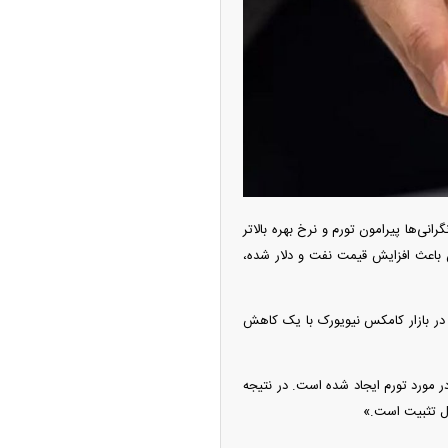
پیش‌بینی بورس امروز دوشنبه ۱۲ مرداد ماه
۱۴
ی‌ها پیرامون تورم و نرخ بهره بالاتر
ن باعث افزایش قیمت نفت و دلار شده،
نت رسید. قیمت معاملات آتی طلا در بازار کامکس نیویورک با یک کاهش
آغاز فروش اقساطی خودروی KMC SR۶ +
یات
اعت گذشته، دوباره مقداری ترس در مورد تورم ایجاد شده است. در نتیجه
ال تثبیت است.»