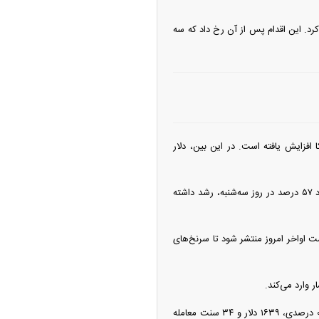
کرد. این اقدام پس از آن رخ داد که سه
چین از بمب افکن H-۶N با موشک هسته‌ای
ی کرد
خزانه‌داری آمریکا افزایش یافته است. در این بین، دلار
بازار‌ها حالا ۶۳ درصد احتمال می‌دهند نرخ بهره فدرال رزرو در ماه سپتامبر افزایش یابد که نسبت به حدود ۵۷ درصد در روز سه‌شنبه، رشد داشته
زاد فدرال هستند که قرار است اواخر امروز منتشر شود تا سرنخ‌های
ر وارد می‌کند.
در میان سایر فلزات، نقره با ۰.۲۳ درصد کاهش به ۶۰ دلار و ۷۸ سنت رسید، پلاتین هم با یک کاهش ۰.۲۲ درصدی، ۱۶۳۹ دلار و ۳۴ سنت معامله