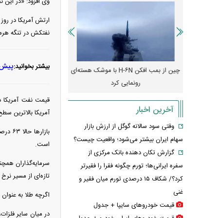
وی افزود: «در این 
ارتش آمریکا در روز
نفتکش در تنگه هرمز 
پیش‌بینی ق
بیشتر بخوانید:
رونمایی از پوکو M ۸ پاور با باتری ۸۰۰۰
چین از بمب افکن H-۶N با موشک هسته‌ای
پهپاد رهگیر یا موشک پدا
رونمایی کرد
کدامیک بیشتر
آخرین اخبار
آمریکا بالاترین سطح
وقتی سود سالانه گوگل از ارزش بازار
سهام ایران بیشتر می‌شود؛ واقعیت چیست؟
است.
گزارش تکان‌ دهنده بانک مرکزی از
سفره ایرانی‌ها؛ تورم چگونه فقرا را فقیرتر
تازه‌ای از مسیر نر
کرد؟/ شکاف ۱۵ درصدی تورم میان فقیر و
غنی
اگرچه طلا به عنوان پ
قیمت خودرو‌های سایپا + جدول