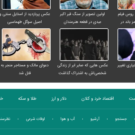
 روس فیلم
اولین تصویر از سنگ قبر اکبر
عکس پربازدید از استایل سنتی و
ز باند در
عبدی در قطعه هنرمندان
اصیل سوگل طهماسبی
عکس
اری تغییر
عکس هایی که صابر ابر از زندگی
دعوای مالک و مستاجر منجر به
شخصی‌اش به اشتراک گذاشت
قتل شد
ست
اقتصاد خرد و کلان
دلار و ارز
طلا و سکه
خو
بورس
انرژی
چندرسانه ای
منهای اقتصاد
جستجو
آرشیو
آب و هوا
اوقات شرعی
نظرسن