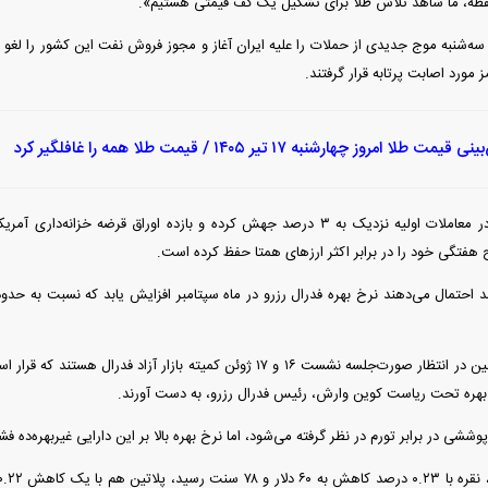
نقطه، ما شاهد تلاش طلا برای تشکیل یک کف قیمتی هستیم».
 سه‌شنبه موج جدیدی از حملات را علیه ایران آغاز و مجوز فروش نفت این کشور را لغو 
مورد اصابت پرتابه قرار گرفتند.
یمت طلا امروز چهارشنبه ۱۷ تیر ۱۴۰۵ / قیمت طلا همه را غافلگیر کرد
فند؛ قدرت تهدید
رونمایی از پوکو M ۸ پاور با باتری ۸۰۰۰
 است؟
میلی‌آمپرساعتی
رونمای
قیمت نفت آمریکا در معاملات اولیه نزدیک به ۳ درصد جهش کرده و بازده اوراق قرضه 
 هفتگی خود را در برابر اکثر ارز‌های همتا حفظ کرده است.
سرمایه‌گذاران همچنین در انتظار صورت‌جلسه نشست ۱۶ و ۱۷ ژوئن کمیته بازار آ
خ بهره تحت ریاست کوین وارش، رئیس فدرال رزرو، به دست آورند.
وششی در برابر تورم در نظر گرفته می‌شود، اما نرخ بهره بالا بر این دارایی غیربهره‌ده فشا