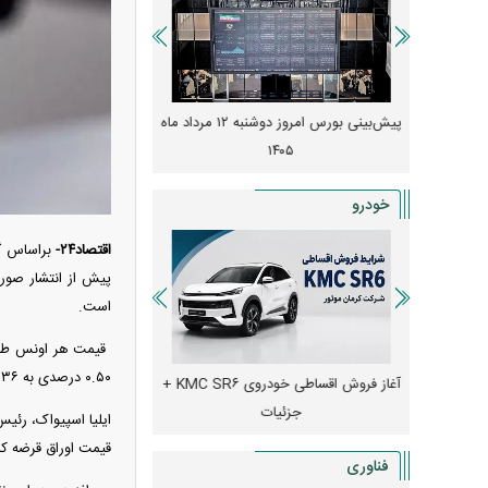
 از افت شدید
پیش‌بینی بورس امروز دوشنبه ۱۲ مرداد ماه
زنگ خطر انباشت نیاز در 
و نصب‌ها
۱۴۰۵
قیمت‌ها فشرده
خودرو
اقتصاد۲۴-
براساس گز
پیش از انتشار صورت
است.
۰.۵۰ درصدی به ۴۱۳۶ دلار و ۵۰ سنت رسیده است.
ی بهمن دیزل
آغاز فروش اقساطی خودروی KMC SR۶ +
چرا با کاهش نرخ ارز، ق
جزئیات
می‌شود؟ / جهش بزرگ در ر
بازار؟
قیمت اوراق قرضه کا
فناوری