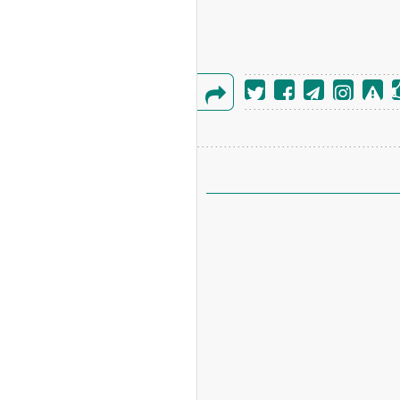
گزارش
خطا