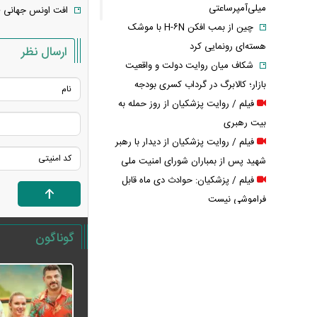
میلی‌آمپرساعتی
افت اونس جهانی طل
چین از بمب افکن H-۶N با موشک
هسته‌ای رونمایی کرد
ارسال نظر
شکاف میان روایت دولت و واقعیت
بازار؛ کالابرگ در گرداب کسری بودجه
فیلم / روایت پزشکیان از روز حمله به
بیت رهبری
فیلم / روایت پزشکیان از دیدار با رهبر
شهید پس از بمباران شورای امنیت ملی
فیلم / پزشکیان: حوادث دی ماه قابل
فراموشی نیست
فیلم / پزشکیان: می‌خواستند ایران را ۴۸
گوناگون
ساعته مثل سوریه کنند
عکس / قاب عاشقانه همایون شجریان و
دخترش
فیلم / توضیحات پزشکیان درباره نحوه
ارتباط با رهبری