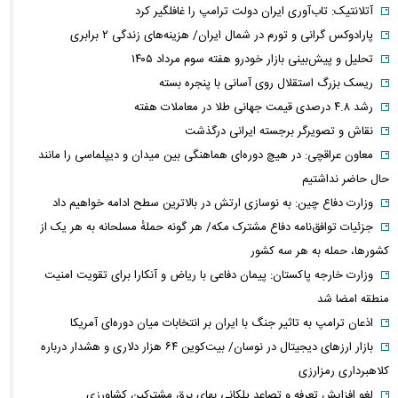
آتلانتیک: تاب‌آوری ایران دولت ترامپ را غافلگیر کرد
پارادوکس گرانی و تورم در شمال ایران/ هزینه‌های زندگی ۲ برابری
تحلیل و پیش‌بینی بازار خودرو هفته سوم مرداد ۱۴۰۵
ریسک بزرگ استقلال روی آسانی با پنجره بسته
رشد ۴.۸ درصدی قیمت جهانی طلا در معاملات هفته
نقاش و تصویرگر برجسته ایرانی درگذشت
معاون عراقچی: در هیچ دوره‌ای هماهنگی بین میدان و دیپلماسی را مانند
حال حاضر نداشتیم
وزارت دفاع چین: به نوسازی ارتش در بالاترین سطح ادامه خواهیم داد
جزئیات توافق‌نامه دفاع مشترک مکه/ هر گونه حملهٔ مسلحانه به هر یک از
کشورها، حمله به هر سه کشور
وزارت خارجه پاکستان: پیمان دفاعی با ریاض و آنکارا برای تقویت امنیت
منطقه امضا شد
اذعان ترامپ به تاثیر جنگ با ایران بر انتخابات میان دوره‌ای آمریکا
بازار ارزهای دیجیتال در نوسان/ بیت‌کوین ۶۴ هزار دلاری و هشدار درباره
کلاهبرداری رمزارزی
لغو افزایش تعرفه و تصاعد پلکانی بهای برق مشترکین کشاورزی