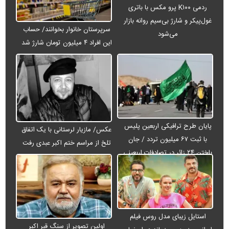
ردمی K۱۰۰ پرو مکس با باتری
غول‌پیکر و شارژ بی‌سیم روانه بازار
سرپرستان خانوار بخوانند/ حساب
می‌شود
این افراد ۴ میلیون تومان شارژ شد
پایان طرح ترافیکی اربعین پلیس
عکس/ مازیار لرستانی با یک اتفاق
با ثبت ۶۷ میلیون تردد / جان
تلخ از مراسم ختم اکبر عبدی رفت
باختن ۲۴ زائر در تصادفات اربعینی
استایل زیبای مدل روس فیلم
اولین تصویر از سنگ قبر اکبر