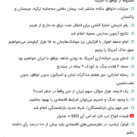
مشروط از توافق با آمریکا
جزئیات «توافق مکه» منتشر شد؛ پیمان دفاعی سه‌جانبه ترکیه، عربستان و
پاکستان
رقم تاریخی اجارۀ کشتی برای انتقال نفت عراق به خارج از هرمز
نتایج آزمون مدارس سمپاد اعلام شد
امام‌ جمعه اهواز: با افزایش برد موشک‌هایمان به ۱۵ هزار کیلومتر می‌خواهیم
عمق خاک آمریکا را بزنیم
ادعای وزیر خزانه‌داری آمریکا: به زودی شاهد توافق با ایران خواهیم بود
حمله ۶ قلاده سگ به کودک ۹ ساله در سنندج
رسانه اماراتی: دور هفتم مذاکرات لبنان و اسرائیل؛ بدون توافق، بدون
عقب‌نشینی
یک لایحه، هزار سؤال؛ سهم ایران از خزر واقعاً در خطر است؟
با وجود جنگ و تحریم می‌توان شرایط اقتصادی را بهبود بخشید
خبر مهم برای بازنشستگان/ شرط جدید بازنشستگی اعلام شد
قیمت انواع لپ تاپ ام اس آی MSI + جدول
فیلم/ ترامپ: در نظرسنجی‌های اقتصادی باید بیش از ۱۰۰ درصد رأی داشته
باشم