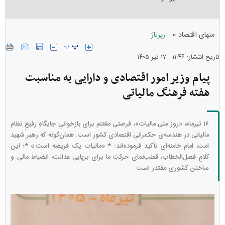
»
منهای اقتصاد
رپرتاژ
تاریخ انتشار: ۱۱:۴۶ - ۱۷ تير ۱۴۰۵
پیام وزیر امور اقتصادی و دارایی به مناسبت
هفته فرهنگ مالیاتی
۱۶ تیرماه، «روز ملی مالیات»، فرصتی مغتنم برای بازخوانیِ جایگاهِ رفیعِ نظام
مالیاتی در هندسه‌ی حکمرانیِ اقتصادی کشور است. همان‌گونه که رهبر شهید
امت، امام خامنه‌ای تأکید فرموده‌اند: * «مالیات یک فریضه است.» *؛ این
کلامِ فصل‌الخطاب، قطب‌نمای حرکتِ ما برای برپایی عدالت، انضباط مالی و
ساختن کشوری مقتدر است.