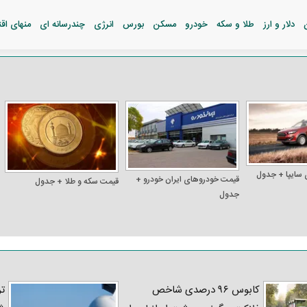
دلار و ارز
طلا و سکه
خودرو
مسکن
بورس
انرژی
چندرسانه ای
منهای اق
 سایپا + جدول
قیمت خودرو‌های ایران خودرو +
قیمت سکه و طلا + جدول
جدول
کابوس ۹۶ درصدی شاخص
تر