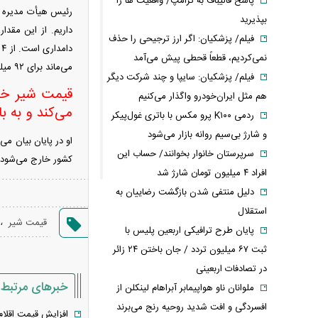
پاسخ قالیباف به ترامپ/ واقعیت ها را
بپذیرید
فیلم/ پزشکیان: اگر ارز ترجیحی را حذف
نمی‌کردیم، قطعاً قحطی پیش می‌آمد
می‌ماند برای ۹۲ میلیون نفر! یعنی سرانه مصرف افراد به زیر ۴۰ کیلو می‌رسد.
فیلم/ پزشکیان: سایپا و چند شرکت دیگر
قیمت شیر خش
هم مثل ایران‌خودرو واگذار می‌کنیم
می‌کند و به ب
ردمی K۱۰۰ پرو مکس با باتری غول‌پیکر
و شارژ بی‌سیم روانه بازار می‌شود
او در پایان بیان 
سرپرستان خانوار بخوانند/ حساب این
کشور خارج می‌شود. 
افراد ۴ میلیون تومان شارژ شد
دلیل منتفی شدن بازگشت رضاییان به
استقلال
،
قیمت شیر
پایان طرح ترافیکی اربعین پلیس با
ثبت ۶۷ میلیون تردد / جان باختن ۲۴ زائر
در تصادفات اربعینی
خبرهای مرتبط
ملوانان ناو هواپیمابر آبراهام لینکلن از
افسردگی و افت شدید روحیه رنج می‌برند
افزایش قیمت اقلام