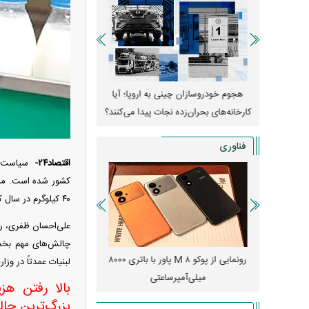
شد/ اولین
هجوم خودروسازان چینی به اروپا؛ آیا
واردات خودرو از منطقه آزا
سی + جدول
کارخانه‌های بحران‌زده نجات پیدا می‌کنند؟
داغی که بازار خودرو را تح
فناوری
اقتصاد۲۴-
سیاست‌ها
کشور شده است. مسائ
۴۰ کیلوگرم در سال کاهش داده است.
علی‌احسان ظفری، رئ
چالش‌های مهم بخش 
قدرت تهدید
رونمایی از پوکو M ۸ پاور با باتری ۸۰۰۰
چین
لبنیات عمدتاً در وز
؟
میلی‌آمپرساعتی
رونمایی کر
بالا رفتن ه
بزرگ‌ترین چ