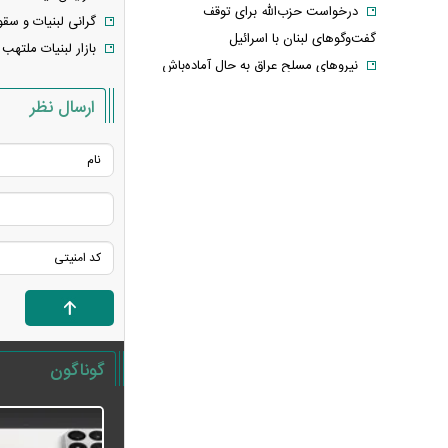
درخواست حزب‌الله برای توقف
گرانی لبنیات و سقوط سر
گفت‌وگوهای لبنان با اسرائیل
بازار لبنیات ملتهب
نیروهای مسلح عراق به حال آماده‌باش
درآمدند
ارسال نظر
آخرین فهرست خرید پرسپولیس
روزنامه جمهوری اسلامی خواستار
برخورد قضایی با باقر خرازی و نیلی شد
ضرغامی: تغییر ریل عین بصیرت است،
فرصت سوزی نکنیم
تکذیب اعمال ضریب ۲.۷ برای اینترنت
بین‌الملل از سوی سازمان تنظیم مقررات
شرایط جدید تمدید اجاره اعلام شد
الحدث: به زودی بیانیه‌ای مشترک از
سوی عمان و ایران درباره «ایجاد یک گذرگاه
گوناگون
موقت در تنگه هرمز» منتشر می‌شود
تغییر زمانبندی‌ شارژ اعتبار کالابرگ
پیشنهاد ۱۳۲میلیاردی رامین رضاییان به