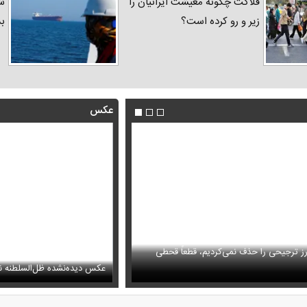
فلاکت چگونه معیشت ایرانیان را
شد
زیر و رو کرده است؟
ب
عکس
ارز ترجیحی را حذف نمی‌کردیم، قطعاً قحطی
فیلم/ پزشکیان: سایپا و چند شرکت 
ر ابر در فضای مجازی پربازدید شد
می‌کنیم
عکس دیده‌نشده ظل‌السلطنه نو