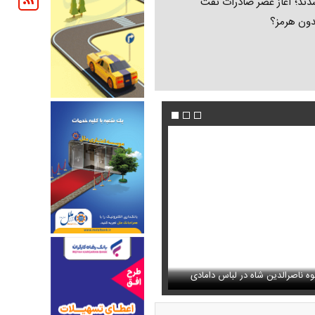
ند؛ آغاز عصر صادرات نفت
دون هرمز؟
دیگر هم مثل ایران‌خودرو واگذار
ه ناصرالدین شاه در لباس دامادی
سانسور عجیب تلویزیون همه را متعجب کرد