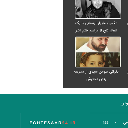
عکس/ مازیار لرستانی با یک
اتفاق تلخ از مراسم ختم اکبر
عبدی رفت
نگرانی هومن سیدی از مدرسه
رفتن دخترش
درو
تاریخ اقتصاد
جی
rss