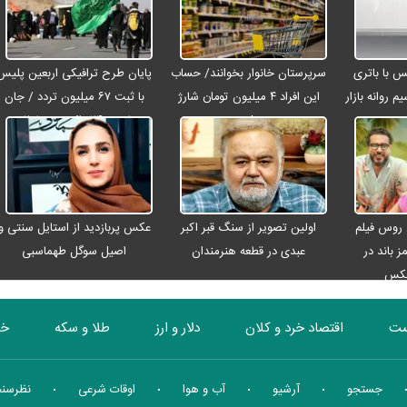
رو مکس با باتری
سرپرستان خانوار بخوانند/ حساب
پایان طرح ترافیکی اربعین پلیس
م روانه بازار
این افراد ۴ میلیون تومان شارژ
با ثبت ۶۷ میلیون تردد / جان
شد
باختن ۲۴ زائر در تصادفات
اربعینی
 روس فیلم
اولین تصویر از سنگ قبر اکبر
عکس پربازدید از استایل سنتی و
ز باند در
عبدی در قطعه هنرمندان
اصیل سوگل طهماسبی
عکس
ست
اقتصاد خرد و کلان
دلار و ارز
طلا و سکه
خو
بورس
انرژی
چندرسانه ای
منهای اقتصاد
جستجو
آرشیو
آب و هوا
اوقات شرعی
نظرسن