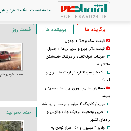
صفحه نخست
اقتصاد خرد و کلان
برگزیده ها
پربیننده ها
قیمت روز
قیمت سکه و طلا + جدول
قیمت دلار، یورو و سایر ارز‌ها + جدول
جزئیات شوکه‌کننده از موشک خیبرشکن
منتشر شد
یک خبر غیرمنتظره درباره توافق ایران و
قیمت خودرو‌های
آمریکا
مسافران متروی تهران این نقشه جدید را
ببینند
فوری/ کالابرگ ۴ میلیون تومانی واریز شد
حتما بخوانید
آخرین وضعیت ترافیک جاده چالوس و
راه‌های کشور
واریز ۴ میلیون و ۲۵۰ هزار تومان به