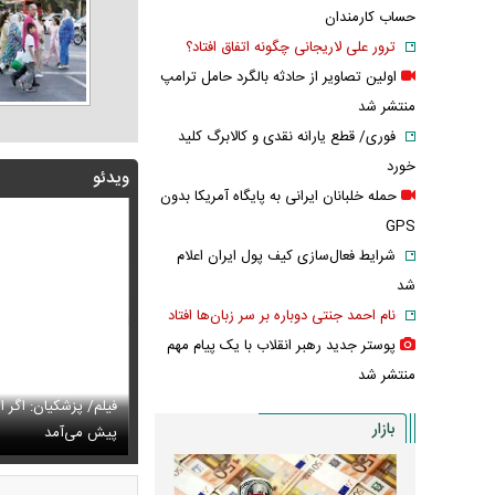
حساب کارمندان
ترور علی لاریجانی چگونه اتفاق افتاد؟
اولین تصاویر از حادثه بالگرد حامل ترامپ
منتشر شد
فوری/ قطع یارانه نقدی و کالابرگ کلید
خورد
ویدئو
حمله خلبانان ایرانی به پایگاه آمریکا بدون
GPS
شرایط فعال‌سازی کیف پول ایران اعلام
شد
نام احمد جنتی دوباره بر سر زبان‌ها افتاد
پوستر جدید رهبر انقلاب با یک پیام مهم
منتشر شد
فیلم/ پزشکیان: اگر 
بازار
بانان ایرانی به پایگاه آمریکا بدون GPS
نسور عجیب تلویزیون همه را متعجب کرد
پیش می‌آمد
استایل جدید صاب