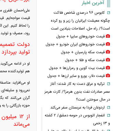
آخرین اخبار
علی‌احسان ظفری می
کابوس ۹۶ درصدی شاخص فلاکت
قیمت مواجه‌ایم. قیم
چگونه معیشت ایرانیان را زیر و رو کرده
را لحاظ کنیم. این 
است؟/ راه حل، اصلاحات بنیادین است
رود، مصرف و تولید 
قیمت خودرو‌های سایپا + جدول
دولت تصمیمات
قیمت خودرو‌های ایران خودرو + جدول
تولید بپرداز
قیمت سکه پارسیان + جدول
قیمت سکه و طلا + جدول
او در ادامه می‌گوی
قیمت بیت کوین و رمزارز‌ها + جدول
هم تولیدکننده محصو
قیمت دلار، یورو و سایر ارز‌ها + جدول
او می‌افزاید: متاس
ترکیه و عراق دست به کار شدند؛ آغاز
نمی‌رود و سلیقه‌ای
عصر صادرات نفت بدون هرمز؟/ کارت هرمز
گران می‌کنند که بگ
در حال سوختن است؟
حوزه بازرگانی را به 
اردوغان فردا به عربستان سفر می‌کند
انفجار اتوبوس در حومه دمشق/ ۲ کشته
می‌ماند
و ۱۳ زخمی