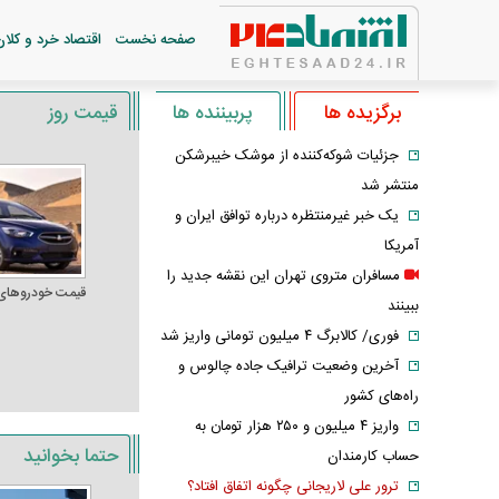
صفحه نخست
اقتصاد خرد و کلان
برگزیده ها
پربیننده ها
قیمت روز
جزئیات شوکه‌کننده از موشک خیبرشکن
منتشر شد
یک خبر غیرمنتظره درباره توافق ایران و
آمریکا
مسافران متروی تهران این نقشه جدید را
قیمت خودرو‌های
ببینند
فوری/ کالابرگ ۴ میلیون تومانی واریز شد
آخرین وضعیت ترافیک جاده چالوس و
راه‌های کشور
واریز ۴ میلیون و ۲۵۰ هزار تومان به
حتما بخوانید
حساب کارمندان
ترور علی لاریجانی چگونه اتفاق افتاد؟