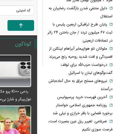
افراد ۴ میلیون تومان شارژ شد
دلیل منتفی شدن بازگشت رضاییان به
استقلال
پایان طرح ترافیکی اربعین پلیس با
ثبت ۶۷ میلیون تردد / جان باختن ۲۴ زائر
در تصادفات اربعینی
گوناگون
ملوانان ناو هواپیمابر آبراهام لینکلن از
افسردگی و افت شدید روحیه رنج می‌برند
درخواست حزب‌الله برای توقف
گفت‌وگوهای لبنان با اسرائیل
نیروهای مسلح عراق به حال آماده‌باش
درآمدند
ردمی K۱۰۰ پ
آخرین فهرست خرید پرسپولیس
غول‌پیکر و شارژ بی‌سی
روزنامه جمهوری اسلامی خواستار
می‌شود
برخورد قضایی با باقر خرازی و نیلی شد
ضرغامی: تغییر ریل عین بصیرت است،
فرصت سوزی نکنیم