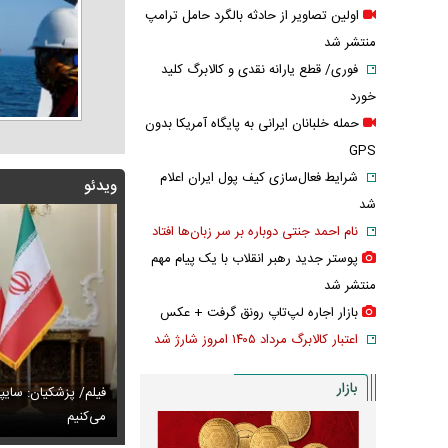
اولین تصاویر از حادثه بالگرد حامل ترامپ
منتشر شد
فوری/ قطع یارانه نقدی و کالابرگ کلید
خورد
حمله خلبانان ایرانی به پایگاه آمریکا بدون
GPS
شرایط فعال‌سازی کیف پول ایران اعلام
ویدئو
شد
نام احمد جنتی دوباره بر سر زبان‌ها افتاد
پوستر جدید رهبر انقلاب با یک پیام مهم
منتشر شد
بازار اجاره لپ‌تاپ رونق گرفت + عکس
اعتبار کالابرگ مرداد ۱۴۰۵ امروز شارژ شد
بازار
پزشکیان: اگر ارز ترجیحی را حذف نمی‌کردیم، قطعاً قحطی
فیلم/ پزشکیان: سایپ
ی‌آمد
تایل جدید صابر ابر در فضای مجازی پربازدید شد
می‌کنیم
عکس دیده‌نشده 