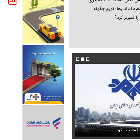
ش تکان‌ دهنده بانک مرکزی
فره ایرانی‌ها؛ تورم چگونه
 را فقیرتر کرد؟
فیلم/ پزشکیان: اگر ارز ترجیحی را حذف نمی‌کردی
دون GPS
را متعجب کرد
پیش می‌آمد
استایل جدید صابر ابر در فضای مجازی پرباز