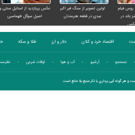
 روس فیلم
اولین تصویر از سنگ قبر اکبر
عکس پربازدید از استایل سنتی و
ز باند در
عبدی در قطعه هنرمندان
اصیل سوگل طهماسبی
عکس
ست
اقتصاد خرد و کلان
دلار و ارز
طلا و سکه
خو
بورس
انرژی
چندرسانه ای
منهای اقتصاد
جستجو
آرشیو
آب و هوا
اوقات شرعی
نظرسن