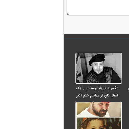
عکس/ مازیار لرستانی با یک
اتفاق تلخ از مراسم ختم اکبر
عبدی رفت