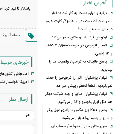
آخرین اخبار
پاسالار تأکید کرد: 
ترکیه و عراق دست به کار شدند؛ آغاز
عصر صادرات نفت بدون هرمز؟/ کارت هرمز
در حال سوختن است؟
حمله آمریکا ب
اردوغان فردا به عربستان سفر می‌کند
انفجار اتوبوس در حومه دمشق/ ۲ کشته
و ۱۳ زخمی
پاسخ قالیباف به ترامپ/ واقعیت ها را
خبرهای مرتبط
بپذیرید
آماده‌باش کشور‌ها
فیلم/ پزشکیان: اگر ارز ترجیحی را حذف
آمریکا خواستار ن
نمی‌کردیم، قطعاً قحطی پیش می‌آمد
فیلم/ پزشکیان: سایپا و چند شرکت دیگر
ارسال نظر
هم مثل ایران‌خودرو واگذار می‌کنیم
ردمی K۱۰۰ پرو مکس با باتری غول‌پیکر
و شارژ بی‌سیم روانه بازار می‌شود
سرپرستان خانوار بخوانند/ حساب این