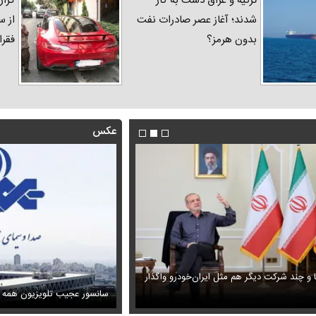
ترکیه و عراق دست به کار
گزار
شدند؛ آغاز عصر صادرات نفت
از س
بدون هرمز؟
فقرا
عکس
ا و چند شرکت دیگر هم مثل ایران‌خودرو واگذار
ظل‌السلطنه نوه ناصرالدین شاه در لباس دامادی
حمله خلبانان ایرانی به پایگاه آمریکا ب
سانسور عجیب تلویزیون همه 