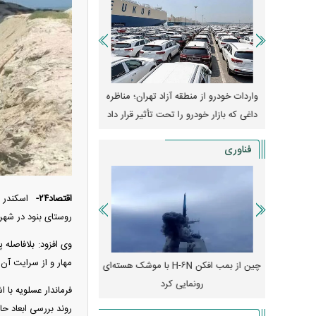
وپا؛ آیا
واردات خودرو از منطقه آزاد تهران؛ مناظره
قیمت خودرو وارد فاز ج
دا می‌کنند؟
داغی که بازار خودرو را تحت تأثیر قرار داد
واکنش بازار به تحولات
فناوری
اقتصاد۲۴-
روستای بنود در شهرستان عسلویه برخو
وی افزود: بلافاصله
مهار و از سرایت آن 
رونمایی از پوکو M ۸ پاور با باتری ۸۰۰۰
چین از بمب افکن H-۶N با موشک هسته‌ای
پهپاد رهگیر یا موشک پدا
رونمایی کرد
کدامیک بیشتر
فرماندار عسلویه با 
روند بررسی ابعاد حا