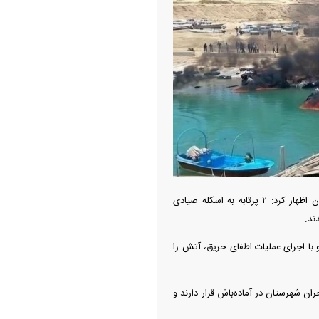
ه آزاد تهران؛ مناظره
ا تحت تأثیر قرار داد
اسکندر پاسالار پنجشنبه با اشاره به حملات روز جاری دشمن امریکایی در گفت‌وگو با خبرنگاران اظهار کرد: ۲ پرتابه به اسکله صیادی
 با اجرای عملیات اطفای حریق، آتش را
چین از بمب افکن H-۶N با موشک هسته‌ای
ی کرد
ان شهرستان در آماده‌باش قرار دارند و