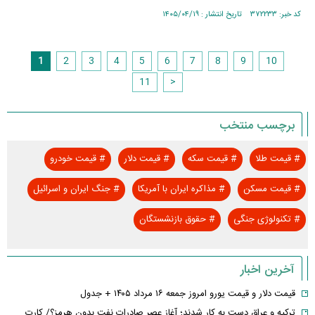
کد خبر: ۳۷۲۲۳۳ تاریخ انتشار : ۱۴۰۵/۰۴/۱۹
1
2
3
4
5
6
7
8
9
10
11
>
برچسب منتخب
#
قیمت طلا
#
قیمت سکه
#
قیمت دلار
#
قیمت خودرو
#
قیمت مسکن
#
مذاکره ایران با آمریکا
#
جنگ ایران و اسرائیل
#
تکنولوژی جنگی
#
حقوق بازنشستگان
آخرین اخبار
قیمت دلار و قیمت یورو امروز جمعه ۱۶ مرداد ۱۴۰۵ + جدول
ترکیه و عراق دست به کار شدند؛ آغاز عصر صادرات نفت بدون هرمز؟/ کارت