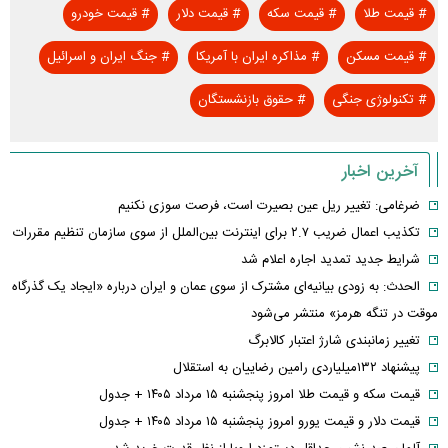
#
قیمت طلا
#
قیمت سکه
#
قیمت دلار
#
قیمت خودرو
#
قیمت مسکن
#
مذاکره ایران با آمریکا
#
جنگ ایران و اسرائیل
#
تکنولوژی جنگی
#
حقوق بازنشستگان
آخرین اخبار
ضرغامی: تغییر ریل عین بصیرت است، فرصت سوزی نکنیم
تکذیب اعمال ضریب ۲.۷ برای اینترنت بین‌الملل از سوی سازمان تنظیم مقررات
شرایط جدید تمدید اجاره اعلام شد
الحدث: به زودی بیانیه‌ای مشترک از سوی عمان و ایران درباره «ایجاد یک گذرگاه
موقت در تنگه هرمز» منتشر می‌شود
تغییر زمانبندی‌ شارژ اعتبار کالابرگ
پیشنهاد ۱۳۲میلیاردی رامین رضاییان به استقلال
قیمت سکه و قیمت طلا امروز پنجشنبه ۱۵ مرداد ۱۴۰۵ + جدول
قیمت دلار و قیمت یورو امروز پنجشنبه ۱۵ مرداد ۱۴۰۵ + جدول