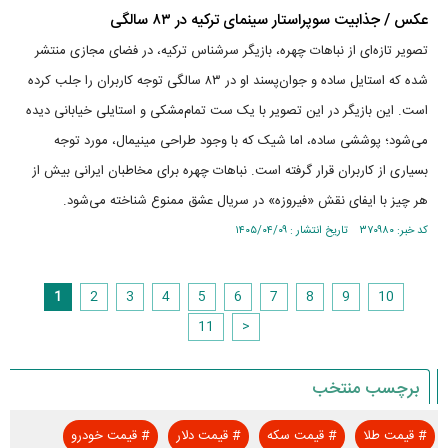
عکس / جذابیت سوپراستار سینمای ترکیه در ۸۳ سالگی
تصویر تازه‌ای از نباهات چهره، بازیگر سرشناس ترکیه، در فضای مجازی منتشر
شده که استایل ساده و جوان‌پسند او در ۸۳ سالگی توجه کاربران را جلب کرده
است. این بازیگر در این تصویر با یک ست تمام‌مشکی و استایلی خیابانی دیده
می‌شود؛ پوششی ساده، اما شیک که با وجود طراحی مینیمال، مورد توجه
بسیاری از کاربران قرار گرفته است. نباهات چهره برای مخاطبان ایرانی بیش از
هر چیز با ایفای نقش «فیروزه» در سریال عشق ممنوع شناخته می‌شود.
کد خبر: ۳۷۰۹۸۰ تاریخ انتشار : ۱۴۰۵/۰۴/۰۹
1
2
3
4
5
6
7
8
9
10
11
>
برچسب منتخب
#
قیمت طلا
#
قیمت سکه
#
قیمت دلار
#
قیمت خودرو