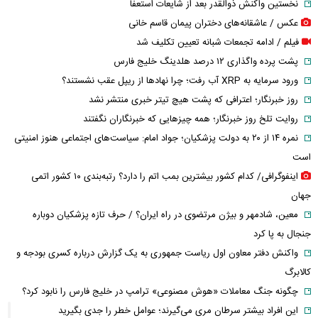
نخستین واکنش ذوالقدر بعد از شایعات استعفا
عکس / عاشقانه‌های دختران پیمان قاسم خانی
فیلم / ادامه تجمعات شبانه تعیین تکلیف شد
پشت پرده واگذاری ۱۲ درصد هلدینگ خلیج فارس
ورود سرمایه به XRP آب رفت؛ چرا نهادها از ریپل عقب نشستند؟
روز خبرنگار؛ اعترافی که پشت هیچ تیتر خبری منتشر نشد
روایت تلخ روز خبرنگار؛ همه چیزهایی که خبرنگاران نگفتند
نمره ۱۴ از ۲۰ به دولت پزشکیان؛ جواد امام: سیاست‌های اجتماعی هنوز امنیتی
است
اینفوگرافی/ کدام کشور بیشترین بمب اتم را دارد؟ رتبه‌بندی ۱۰ کشور اتمی
جهان
معین، شادمهر و بیژن مرتضوی در راه ایران؟ / حرف تازه پزشکیان دوباره
جنجال به پا کرد
واکنش دفتر معاون اول ریاست جمهوری به یک گزارش درباره کسری بودجه و
کالابرگ
چگونه جنگ معاملات «هوش مصنوعی» ترامپ در خلیج فارس را نابود کرد؟
این افراد بیشتر سرطان مری می‌گیرند؛ عوامل خطر را جدی بگیرید