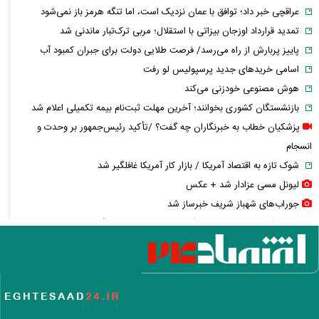
عراقچی خبر داد؛ توافق با عمان نزدیک است، اما تنگه هرمز باز نمی‌شود
تمدید قرارداد اوزجان بیزاتی با استقلال؛ مربی ترک‌تبار ماندنی شد
پاییز پربارش از راه می‌رسد/ فرصت طلایی دولت برای جبران کمبود آب
اسامی خریدهای جدید پرسپولیس لو رفت
هوش مصنوعی خودزنی می‌کند
بازنشستگان کشوری بخوانند؛ آخرین مهلت ثبت‌نام بیمه تکمیلی اعلام شد
پزشکیان خطاب به خبرنگاران چه گفت؟ /تأکید رئیس‌جمهور بر وحدت و
انسجام
شوک تازه به اقتصاد آمریکا / بازار کار آمریکا غافلگیر شد
لیونل مسی عزادار شد + عکس
جوراب‌های شهباز شریف خبرساز شد
بحران گاز جدی شد؛ صنعت گاز برای حل ناترازی سراغ دانش‌بنیان‌ها رفت
کلثوم اکبری در آستانه قصاص؛ ۱۰ حکم قصاص صادر شد، تصمیم نهایی با
دیوان عالی
کوبا در تاریکی فرو رفت؛ برق کل کشور قطع شد
رقیب آینده F-۳۵ از راه می‌رسد؛ جنگنده نسل ششمی چه مشخصاتی دارد؟