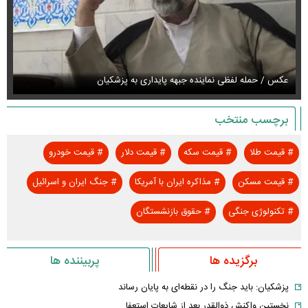
عکس / حمله لفظی نماینده جبهه پایداری به پزشکیان
عک
برچسب منتخب
#
قیمت طلا
#
قیمت سکه
#
قیمت دلار
#
قیمت خودرو
#
قیمت مسکن
#
مذاکره ایران با آمریکا
#
جنگ ایران و اسرائیل
#
تکنولوژی جنگی
#
حقوق بازنشستگان
برگزیده ها
پربیننده ها
پزشکیان: باید جنگ را در نقطه‌ای به پایان رساند
نخستین واکنش ذوالقدر بعد از شایعات استعفا