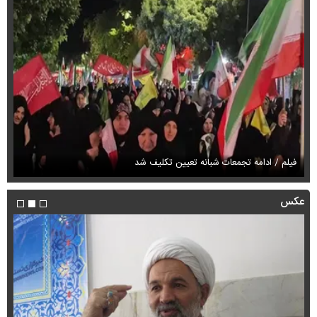
پز
فیلم / ادامه تجمعات شبانه تعیین تکلیف شد
ان
عکس