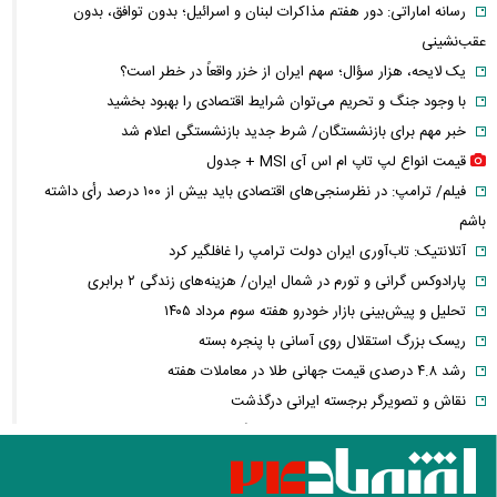
رسانه اماراتی: دور هفتم مذاکرات لبنان و اسرائیل؛ بدون توافق، بدون
عقب‌نشینی
یک لایحه، هزار سؤال؛ سهم ایران از خزر واقعاً در خطر است؟
با وجود جنگ و تحریم می‌توان شرایط اقتصادی را بهبود بخشید
خبر مهم برای بازنشستگان/ شرط جدید بازنشستگی اعلام شد
قیمت انواع لپ تاپ ام اس آی MSI + جدول
فیلم/ ترامپ: در نظرسنجی‌های اقتصادی باید بیش از ۱۰۰ درصد رأی داشته
باشم
آتلانتیک: تاب‌آوری ایران دولت ترامپ را غافلگیر کرد
پارادوکس گرانی و تورم در شمال ایران/ هزینه‌های زندگی ۲ برابری
تحلیل و پیش‌بینی بازار خودرو هفته سوم مرداد ۱۴۰۵
ریسک بزرگ استقلال روی آسانی با پنجره بسته
رشد ۴.۸ درصدی قیمت جهانی طلا در معاملات هفته
نقاش و تصویرگر برجسته ایرانی درگذشت
معاون عراقچی: در هیچ دوره‌ای هماهنگی بین میدان و دیپلماسی را مانند
حال حاضر نداشتیم
وزارت دفاع چین: به نوسازی ارتش در بالاترین سطح ادامه خواهیم داد