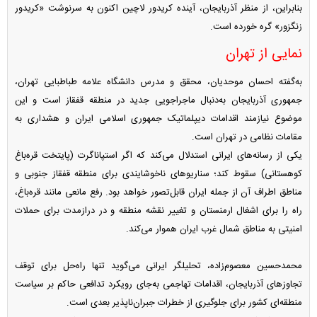
بنابراین، از منظر آذربایجان، آینده کریدور لاچین اکنون به سرنوشت «کریدور
زنگزور» گره خورده است.
نمایی از تهران
به‌گفته احسان موحدیان، محقق و مدرس دانشگاه علامه طباطبایی تهران،
جمهوری آذربایجان به‌دنبال ماجراجویی جدید در منطقه قفقاز است و این
موضوع نیازمند اقدامات دیپلماتیک جمهوری اسلامی ایران و هشداری به
مقامات نظامی در تهران است.
یکی از رسانه‌های ایرانی استدلال می‌کند که اگر استپاناگرت (پایتخت قره‌باغ
کوهستانی) سقوط کند؛ سناریو‌های ناخوشایندی برای منطقه قفقاز جنوبی و
مناطق اطراف آن از جمله ایران قابل‌تصور خواهد بود. رفع مانعی مانند قره‌باغ،
راه را برای اشغال ارمنستان و تغییر نقشه منطقه و در درازمدت برای حملات
امنیتی به مناطق شمال غرب ایران هموار می‌کند.
محمدحسین معصوم‌زاده، تحلیلگر ایرانی می‌گوید تنها راه‌حل برای توقف
تجاوز‌های آذربایجان، اقدامات تهاجمی به‌جای رویکرد تدافعی حاکم بر سیاست
منطقه‌ای کشور برای جلوگیری از خطرات جبران‌ناپذیر بعدی است.