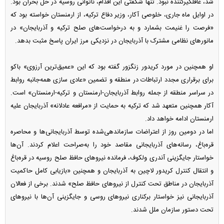
شد، غافلگیر‌کننده نبود. تنها شگفتی این اقدام، ناتوانی روسیه در حل بحران بود.
در اوایل ماه جاری، خلوصی آکار، وزیر دفاع ترکیه، از ارمنستان خواسته بود که
«فرصت را غنیمت بشمارد و به درخواست‌های صلح ترکیه و آذربایجان» در
مانور‌های نظامی مشترک با آذربایجان در نزدیکی مرز ایران پاسخ مثبت بدهد.
او همچنین در مورد کریدور زنگزور گفته بود که این «عمیق‌ترین آرزوی» باکو
برای برقراری مجدد ارتباطات در منطقه و تضمین «عادی سازی همه‌جانبه روابط
در سراسر منطقه از جمله روابط آذربایجان-ارمنستان و ترکیه-ارمنستان» است.
آکار همچنین متعهد شد که ترکیه به حمایت از «مرافعه عادلانه» آذربایجان علیه
ارمنستان ادامه خواهد داد.
اما در دومین روز از اعتراضات سازماندهی‌شده توسط آذربایجانی‌ها و محاصره
قره‌باغ، رسانه‌های آذربایجانی مقاصد خود را به‌صراحت اعلام کردند. آن‌ها
خواستار جایگزینی آندری ولکوف، فرمانده نیرو‌های حافظ صلح روسیه در قره‌باغ
و انتقال کنترل کریدور لاچین به آذربایجان و همچنین «بازیابی کامل حاکمیت
آذربایجان در مناطق تحت کنترل از نیرو‌های حافظ صلح» شدند. برخی از فعالان
آذربایجانی نیز خواستار برکناری نیرو‌های روسی و جایگزینی آن‌ها با نیرو‌های
تحت دستور سازمان ملل شدند.