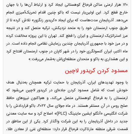
۱۲۰ هزار ارمنی ساکن قره‌باغ کوهستانی ایجاد کرد و ارتباط آن‌ها را با جهان
خارج قطع کرد. این اولین‌بار نیست که باکو چنین اقدام تحریک‌آمیزی انجام
می‌دهد. آذربایجان مدت‌هاست که برای ایجاد «کریدور زنگزور» تلاش کرده تا از
طریق جنوب ارمنستان خود را به متحد نزدیکش، ترکیه متصل کند و در نتیجه
مرز استراتژیک ارمنستان و ایران را قطع کند. تهران با این پروژه مخالفت کرده
و در مرز خود با جمهوری آذربایجان چندین رزمایش نظامی انجام داده است. در
ماه اکتبر، ایران کنسولگری خود را در شهر کاپان در جنوب ارمنستان افتتاح کرد
و این هشداری به باکو و متحدان منطقه‌ای‌اش به‌شمار می‌رفت.»
مسدود کردن کریدور لاچین
با وجود تهدید‌های ایران، آذربایجان با حمایت ترکیه همچنان به‌دنبال هدف
خودش است که شامل مسدود کردن جاده‌ای در کریدور لاچین می‌شود که
ارمنستان را به قره‌باغ کوهستانی متصل می‌کند، و هم‌اکنون نیرو‌های حافظ
صلح روس در آن مستقر هستند. در ماه جولای سال ۲۰۲۲، باکو قراردادش را با
شرکت انگلیسی «آنگلو ایشین ماینینگ (PLC)» اصلاح کرد و سه سایت معدنی
جدید در داخل آذربایجان را به این شرکت واگذار کرد. یکی از این مناطق در
قسمت شرقی منطقه مارتاکرت قره‌باغ قرار دارد؛ منطقه‌ای غنی از معادن طلا،