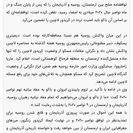
توافقنامه صلح بین ارمنستان، روسیه و آذربایجان را که پس از پایان جنگ و در
ماه نوامبر سال ۲۰۲۰ میلادی به امضاء رسید، نقض کرده است؛ توافقنامه‌ای که
بر اساس آن باکو باید امنیت تردد در کریدور لاچین را تضمین می‌کرد.
در این میان واکنش روسیه هم نسبتا محافظه‌کارانه بوده است. دیمیتری
پسکوف، دبیر مطبوعاتی رئیس‌جمهوری روسیه هفته گذشته به محاصره لاچین
واکنش نشان داد و نگرانی مقامات مسکو از وضعیت کریدور لاچین را که تنها
جاده متصل‌کننده ارمنستان به منطقه قره‌باغ کوهستانی است، اعلام کرد. ماریا
زاخارووا، سخنگوی وزارت امور خارجه روسیه هم ضمن ابراز نگرانی از وضعیت
گذرگاه لاچین تصریح کرد که مسکو همچنان به تلاش‌های خود برای رفع مسئله
لاچین ادامه می‌دهد.
وی در ادامه با تأکید بر لزوم پایبندی ایروان و باکو به مفاد بیانیه نهم نوامبر
۲۰۲۰ گفت: «ما از باکو و ایروان می‌خواهیم که تمام مفاد بیانیه رهبران روسیه،
آذربایجان و ارمنستان در ۹ نوامبر ۲۰۲۰ را به‌شدت رعایت کنند.»
با همه این احوال در صورت پیروزی آذربایجان و قانع شدن روسیه برای
تجدید‌نظر در توافق نوامبر ۲۰۲۰ و در نهایت ایجاد کریدور زنگزور، مرز‌های
جغرافیایی ایران و ارمنستان از بین خواهد رفت و خواسته تاریخی آذربایجان و