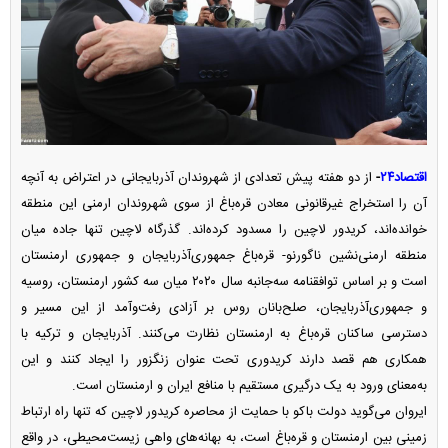
اقتصاد۲۴
-
از دو هفته پیش تعدادی از شهروندان آذربایجانی در اعتراض به آنچه
آن را استخراج غیرقانونی معادن قره‌باغ از سوی شهروندان ارمنی این منطقه
خوانده‌اند، کریدور لاچین را مسدود کرده‌اند. گذرگاه لاچین تنها جاده میان
منطقه ارمنی‌نشین ناگورنو- قره‌باغ جمهوری‌آذربایجان و جمهوری ارمنستان
است و بر اساس توافقنامه سه‌جانبه سال ۲۰۲۰ میان سه کشور ارمنستان، روسیه
و جمهوری‌آذربایجان، صلح‌بانان روس بر آزادی رفت‌و‌آمد از این مسیر و
دسترسی ساکنان قره‌باغ به ارمنستان نظارت می‌کنند. آذربایجان و ترکیه با
همکاری هم قصد دارند کریدوری تحت عنوان زنگزور را ایجاد کنند و این
به‌معنای ورود به یک درگیری مستقیم با منافع ایران و ارمنستان است.
ایروان می‌گوید دولت باکو با حمایت از محاصره کریدور لاچین که تنها راه ارتباط
زمینی بین ارمنستان و قره‌باغ است، به بهانه‌های واهی زیست‌محیطی، در واقع