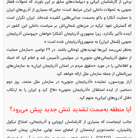
برخی از کارشناسان ایرانی و دیپلمات‌های سابق بر این باورند که تحولات قفقاز
جنوبی به تحولات داخلی ایران مرتبط است؛ جایی‌که بسیاری از آذری‌های ایران
با حمایت آنکارا و باکو به‌سمت جدایی‌طلبی کشیده شده‌اند. ایران نگران است
که گسترش نفوذ ترکیه در مرز‌های شمالی‌اش بر سیاست داخلی این کشور در
آینده تأثیر بگذارد، زیرا جمهوری آذربایجان آشکارا خواهان «پیوستن آذربایجان
جنوبی (شمال ایران) به جمهوری‌آذربایجان شده است.»
به‌نظر نمی‌رسد این‌ها تهدید‌های توخالی باشند. در ۲۹ نوامبر، «سازمان حمایت
از حقوق آذربایجانی‌های جنوبی» در سوئیس تأسیس شد و اعلام کرد که اسناد
و اطلاعاتی را در مورد «حقوق مردم در استان آذربایجان ایران» به سازمان‌های
بین‌المللی از جمله سازمان ملل ارائه خواهد کرد.
آراز یوردسون، نماینده «آذربایجان جنوبی» در سازمان ملل متحد، روز دوم
دسامبر، از ایده استقلال «آذربایجان جنوبی» دفاع کرد و ایران را به ارتکاب
«قتل آذری‌های ایرانی» متهم کرد.
آیا منطقه به‌سمت تشدید تنش جدید پیش می‌رود؟
جالب اینجاست که بسیاری از کارشناسان اروپایی و آذربایجانی، امتناع نیکول
پاشینیان، نخست‌وزیر ارمنستان از امضای سند نهایی سازمان پیمان امنیت