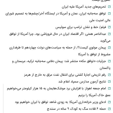
تحریم‌های جدید آمریکا علیه ایران
توافق سه‌جانبه ایران، عمان و آمریکا در ایستگاه آخر/چشم‌ها به تصمیم شورای
عالی امنیت ملی
فیلم/ خط و نشان ترامپ برای سوئیس
عبدالناصر همتی: اگر اقتصاد ایران در حال فروپاشی بود، چرا آمریکا از توافق
می‌گوید
پیمان مولوی کیست؟/ از حمله به سیاست‌های دولت چهاردهم تا طرفداری
مشروط از توافق با آمریکا
جزئیات «توافق مکه» منتشر شد؛ پیمان دفاعی سه‌جانبه ترکیه، عربستان و
پاکستان
رقم تاریخی اجارۀ کشتی برای انتقال نفت عراق به خارج از هرمز
نتایج آزمون مدارس سمپاد اعلام شد
امام‌ جمعه اهواز: با افزایش برد موشک‌هایمان به ۱۵ هزار کیلومتر می‌خواهیم
عمق خاک آمریکا را بزنیم
ادعای وزیر خزانه‌داری آمریکا: به زودی شاهد توافق با ایران خواهیم بود
حمله ۶ قلاده سگ به کودک ۹ ساله در سنندج