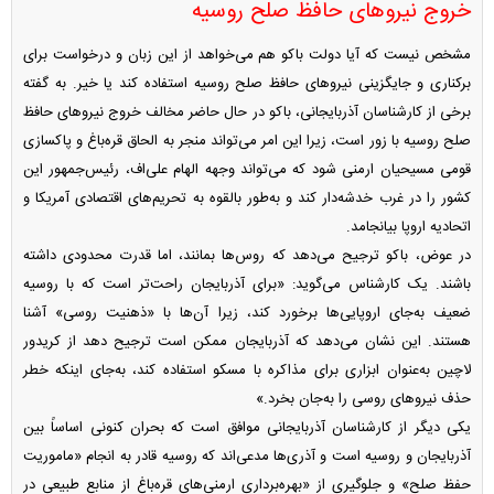
خروج نیرو‌های حافظ صلح روسیه
مشخص نیست که آیا دولت باکو هم می‌خواهد از این زبان و درخواست برای
برکناری و جایگزینی نیرو‌های حافظ صلح روسیه استفاده کند یا خیر. به گفته
برخی از کارشناسان آذربایجانی، باکو در حال حاضر مخالف خروج نیرو‌های حافظ
صلح روسیه با زور است، زیرا این امر می‌تواند منجر به الحاق قره‌باغ و پاکسازی
قومی مسیحیان ارمنی شود که می‌تواند وجهه الهام علی‌اف، رئیس‌جمهور این
کشور را در غرب خدشه‌دار کند و به‌طور بالقوه به تحریم‌های اقتصادی آمریکا و
اتحادیه اروپا بیانجامد.
در عوض، باکو ترجیح می‌دهد که روس‌ها بمانند، اما قدرت محدودی داشته
باشند. یک کارشناس می‌گوید: «برای آذربایجان راحت‌تر است که با روسیه
ضعیف به‌جای اروپایی‌ها برخورد کند، زیرا آن‌ها با «ذهنیت روسی» آشنا
هستند. این نشان می‌دهد که آذربایجان ممکن است ترجیح دهد از کریدور
لاچین به‌عنوان ابزاری برای مذاکره با مسکو استفاده کند، به‌جای اینکه خطر
حذف نیرو‌های روسی را به‌جان بخرد.»
یکی دیگر از کارشناسان آذربایجانی موافق است که بحران کنونی اساساً بین
آذربایجان و روسیه است و آذری‌ها مدعی‌اند که روسیه قادر به انجام «ماموریت
حفظ صلح» و جلوگیری از «بهره‌برداری ارمنی‌های قره‌باغ از منابع طبیعی در