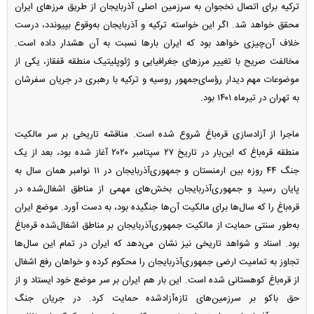
ترکیه برای اتصال نخجوان به سرزمین اصلی آذربایجان از طریق مرز‌های ایران
محقق خواهد شد. اگر این خواسته ترکیه و آذربایجان به‌وقوع بپیوندد، درست
خلاف آن‌چیزی خواهد بود که ایران بار‌ها نسبت به آن هشدار داده است.
مخالفت صریح با تغییر مرز‌های جغرافیایی و ژئوپلیتیک منطقه قفقاز، یکی از
موضوعات مهم دیدار رؤسای‌جمهور روسیه و ترکیه با رهبری در جریان سفرشان
به تهران در تیر‌ماه ۱۴۰۱ بود.
ماجرا از آزادسازی قره‌باغ شروع شده است. مناقشه تاریخی بر سر مالکیت
منطقه قره‌باغ که این‌بار در تاریخ ۲۷ سپتامبر ۲۰۲۰ آغاز شده بود، بعد از یک
جنگ ۴۴ روزه بین ارمنستان و جمهوری‌آذربایجان در ۱۱ نوامبر همان سال به
پایان رسید و جمهوری‌آذربایجان بخش‌های مهمی از مناطق اشغال‌شده در
قره‌باغ را که سال‌ها برای مالکیت آن‌ها جنگیده بود، به دست آورد. موضع ایران
به‌طور سنتی حمایت از مالکیت جمهوری‌آذربایجان بر مناطق اشغال‌شده قره‌باغ
بود. اسناد و شواهد تاریخی نیز نشان می‌دهد که ایران در تمام این سال‌ها
تجاوز به تمامیت ارضی جمهوری‌آذربایجان را محکوم کرده و خواهان رفع اشغال
از قره‌باغ کوهستانی شده است. این بار هم ایران بر سر موضع خود ایستاد و از
حق باکو بر سرزمین‌های تازه‌آزادشده حمایت کرد. در جریان جنگ