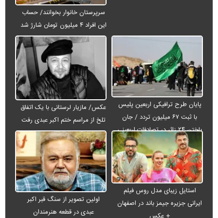
سرپرستان خانوار بخوانند/ حساب
این افراد ۴ میلیون تومان شارژ شد
پایان طرح ترافیکی اربعین پلیس
عکس/ مازیار لرستانی با یک اتفاق
با ثبت ۶۷ میلیون تردد / جان
تلخ از مراسم ختم اکبر عبدی رفت
باختن ۲۴ زائر در تصادفات اربعینی
استایل زیبای مدل روس فیلم
اولین تصویر از سنگ قبر اکبر
ایرانی جزیره جیمز باند در اصفهان
عبدی در قطعه هنرمندان
+ عکس