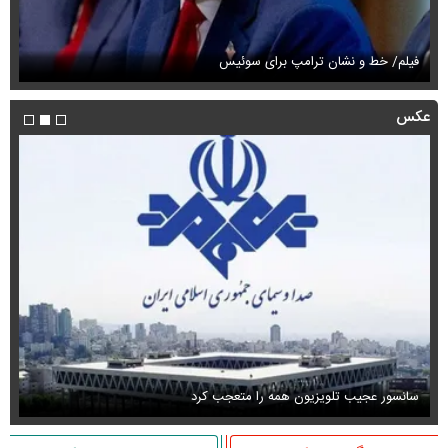
فیلم/ خط و نشان ترامپ برای سوئیس
فی
عکس
سانسور عجیب تلویزیون همه را متعجب کرد
اس