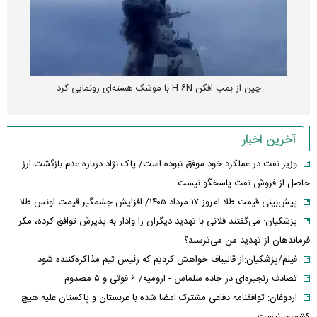
چین از بمب افکن H-۶N با موشک هسته‌ای رونمایی کرد
آخرین اخبار
وزیر نفت در عملکرد خود موفق نبوده است/ پاک نژاد درباره عدم بازگشت ارز
حاصل از فروش نفت پاسخگو نیست
پیش‌بینی قیمت طلا امروز ۱۷ مرداد ۱۴۰۵/ افزایش چشمگیر قیمت اونس طلا
پزشکیان: می‌گفتند فلانی با تهدید دیگران را وادار به پذیرش توافق کرده، مگر
فرماندهان از تهدید من می‌ترسند؟
فیلم/پزشکیان:از قالیباف خواهش کردیم که رئیس تیم مذاکره‌کننده شود
تصادف زنجیره‌ای در جاده سلماس - ارومیه/ ۶ فوتی و ۵ مصدوم
اردوغان: توافقنامه دفاعی مشترک امضا شده با عربستان و پاکستان علیه هیچ
کشوری نیست