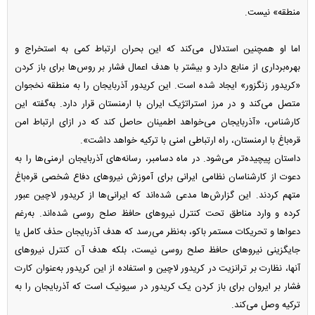
منطقه» نیست.
اما او همچنین استدلال می‌کند که این بحران ارتباط کمی به استخراج و
بهره‌برداری از منابع دارد و بیشتر با هدف اعمال فشار بر روس‌ها برای باز کردن
«کریدور زنگزور» ایجاد شده است. این کریدور آذربایجان را به منطقه نخجوان
متصل می‌کند و در مرز استراتژیک ایران با ارمنستان قرار دارد. به‌گفته این
کارشناس، «آذربایجان می‌خواهد اطمینان حاصل کند که در ازای ارتباط امن
قره‌باغ با ارمنستان، راه ارتباطی امنی با ترکیه خواهد داشت».
داستان پیچیده‌تر می‌شود. در ماه دسامبر، رسانه‌های آذربایجان ارمنی‌ها را به
دعوت از کارشناسان نظامی ایرانی برای آموزش نیرو‌های دفاع شخصی قره‌باغ
متهم کردند. این گزارش‌ها مدعی شده‌اند که ایرانی‌ها از کریدور لاچین عبور
کرده و وارد مناطق تحت کنترل نیرو‌های حافظ صلح روسی شده‌اند. به‌رغم
دعوا‌ها و تحریکات مستمر باکو، به‌نظر می‌رسد که هدف آذربایجان حذف کامل یا
جایگزینی نیرو‌های حافظ صلح روسی نیست، بلکه هدف آن کنترل نیرو‌های
آنها، نظارت بر ترانزیت در کریدور لاچین و استفاده از این کریدور به‌عنوان کارت
فشار بر ایروان برای باز کردن یک کریدور در سیونیک است که آذربایجان را به
ترکیه وصل می‌کند.