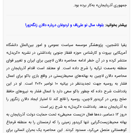
جمهوری آذربایجان» به‌کار برده بود.
بیشتر بخوانید:
بلوف سال نو علی‌اف و اردوغان درباره دالان زنگه‌زور!
یقیا تاشجین، پژوهشگر موسسه سیاست عمومی و امور بین‌الملل دانشگاه
آمریکایی بیروت و کارشناس حوزه قفقاز جنوبی یادداشتی در نشریه «کریدل»
منتشر کرده و در آن خطر ادامه محاصره دالان لاچین برای ایران و تغییر قوای
منطقه به‌سمت ترکیه را شرح داده است. او معتقد است اقدام آذربایجان در
محاصره دالان لاچین به بهانه‌های محیط‌زیستی در واقع بازی باکو برای اعمال
فشار به روسیه جهت تجدید‌نظر در بیانیه ۱۰ نوامبر ۲۰۲۰ است. او در این
یادداشت شرح داده که چطور باکو سعی دارد با اعمال فشار به نیرو‌های حافظ
صلح روس در کریدور لاچین، روسیه را قانع کند تا امتیاز ایجاد دالان زنگزور را
به آذربایجان بدهد. یادداشت «کریدل» به شرح زیر است:
«روز ۱۲ دسامبر، ده‌ها فعال «زیست محیطی» تحت حمایت دولت آذربایجان به
بهانه محیط‌زیست‌گرایی تنها کریدور زمینی را که ارمنستان را به منطقه قره‌باغ
کوهستانی متصل می‌کرد، مسدود کردند. این محاصره یک بحران انسانی برای