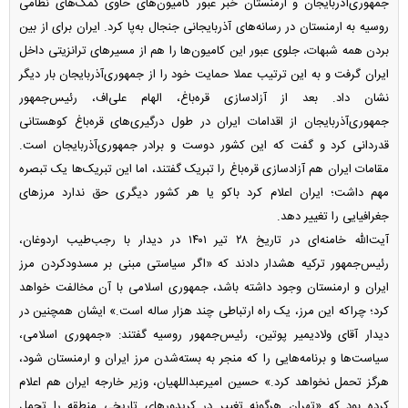
جمهوری‌آذربایجان و ارمنستان خبر عبور کامیون‌های حاوی کمک‌های نظامی
روسیه به ارمنستان در رسانه‌های آذربایجانی جنجال به‌پا کرد. ایران برای از بین
بردن همه شبهات، جلوی عبور این کامیون‌ها را هم از مسیر‌های ترانزیتی داخل
ایران گرفت و به این ترتیب عملا حمایت خود را از جمهوری‌آذربایجان بار دیگر
نشان داد. بعد از آزادسازی قره‌باغ، الهام علی‌اف، رئیس‌جمهور
جمهوری‌آذربایجان از اقدامات ایران در طول درگیری‌های قره‌باغ کوهستانی
قدردانی کرد و گفت که این کشور دوست و برادر جمهوری‌آذربایجان است.
مقامات ایران هم آزادسازی قره‌باغ را تبریک گفتند، اما این تبریک‌ها یک تبصره
مهم داشت؛ ایران اعلام کرد باکو یا هر کشور دیگری حق ندارد مرز‌های
جغرافیایی را تغییر دهد.
آیت‌الله خامنه‌ای در تاریخ ۲۸ تیر ۱۴۰۱ در دیدار با رجب‌طیب اردوغان،
رئیس‌جمهور ترکیه هشدار دادند که «اگر سیاستی مبنی بر مسدودکردن مرز
ایران و ارمنستان وجود داشته باشد، جمهوری اسلامی با آن مخالفت خواهد
کرد؛ چراکه این مرز، یک راه ارتباطی چند هزار ساله است.» ایشان همچنین در
دیدار آقای ولادیمیر پوتین، رئیس‌جمهور روسیه گفتند: «جمهوری اسلامی،
سیاست‌ها و برنامه‌هایی را که منجر به بسته‌شدن مرز ایران و ارمنستان شود،
هرگز تحمل نخواهد کرد.» حسین امیرعبداللهیان، وزیر خارجه ایران هم اعلام
کرده بود که «تهران هرگونه تغییر در کریدور‌های تاریخی منطقه را تحمل