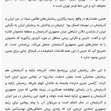
نخواهد کرد و این خط قرمز تهران است.»
همین هشدار‌ها در واقع زمینه برگزاری رزمایش‌های نظامی سپاه در مرز ایران و
آذربایجان در مهرماه امسال بود. اردوغان در واکنش به رزمایش ایران به نگرانی
ایران از بازشدن دالان ارتباطی میان جمهوری آذربایجان و منطقه نخجوان اشاره
کرد و گفت: «ترس و نگرانی برخی محافل در مورد کریدور زنگزور» که نخجوان
را به بخش‌های غربی جمهوری آذربایجان متصل می‌کند، بی‌اساس است. او
تصریح کرد که «پس از این همه اقدامات انجام‌شده در قره‌باغ، جایی برای چنین
ترسی وجود ندارد.»
با این حال رزمایش ایران بی‌پاسخ نماند؛ آبان‌ماه ترکیه و آذربایجان هم
رزمایش مشترکی تحت عنوان «مشت برادری» در نواحی مرزی ایران اجرا
کردند. آژانس خبری «ترند» وابسته به خاندان الهام علی‌اف رزمایش ترکیه و
آذربایجان را در راستای توافقنامه همکاری در زمینه نظامی که میان جمهوری
آذربایجان و جمهوری ترکیه امضا شده خواند و افزود این رزمایش در مرز ایران
و آذربایجان در حال انجام است و می‌توان آن را پیام روشنی برای رژیم
جمهوری اسلامی ارزیابی کرد که چندی پیش «لفاظی‌های تهدیدآمیز علیه