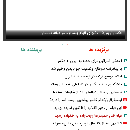
عکس / حمله لفظی نماینده جبهه پایداری به پزشکیان
عک
برگزیده ها
پربیننده ها
آمادگی اسرائیل برای حمله به ایران + عکس
با پیشرفت سرطان وضعیت جو بایدن وخیم شد
اعلام موضع ترکیه درباره حمله به ایران
پزشکیان: باید جنگ را در نقطه‌ای به پایان رساند
نخستین واکنش ذوالقدر بعد از شایعات استعفا
اینفوگرافی/کدام کشور بیشترین بمب اتم را دارد؟
این فیلم از رهبر انقلاب را تاکنون ندیده بودید
فیلم قتل حمیدرضا رجب‌زاده به خانواده رسید
شادمهر بعد از ۲۸ سال دوباره «گل یاس» خواند