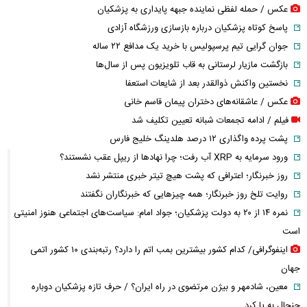
عکس / حمله لفظی نماینده جبهه پایداری به پزشکیان
پاسخ کوتاه پزشکیان درباره بازسازی ورزشگاه آزادی
جوان گرایی تیم پرسپولیس با خرید یک مدافع ۲۲ ساله
بازگشت مازیار لرستانی به قاب تلویزیون پس از سال‌ها
نخستین واکنش ذوالقدر بعد از شایعات استعفا
عکس / عاشقانه‌های دختران پیمان قاسم خانی
فیلم / ادامه تجمعات شبانه تعیین تکلیف شد
پشت پرده واگذاری ۱۲ درصد هلدینگ خلیج فارس
ورود سرمایه به XRP آب رفت؛ چرا نهادها از ریپل عقب نشستند؟
روز خبرنگار؛ اعترافی که پشت هیچ تیتر خبری منتشر نشد
روایت تلخ روز خبرنگار؛ همه چیزهایی که خبرنگاران نگفتند
نمره ۱۴ از ۲۰ به دولت پزشکیان؛ جواد امام: سیاست‌های اجتماعی هنوز امنیتی
است
اینفوگرافی/ کدام کشور بیشترین بمب اتم را دارد؟ رتبه‌بندی ۱۰ کشور اتمی
جهان
معین، شادمهر و بیژن مرتضوی در راه ایران؟ / حرف تازه پزشکیان دوباره
جنجال به پا کرد