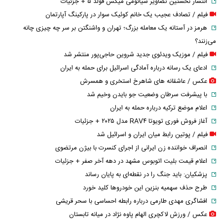
انتشار نخستین تصاویر شیائومی میکس فولد ۵ + جزئیات
فیلم / تصادف عجیب یک خانم کوئیک سوار در پارکینگ آپارتمان
هرمز در آستانه یک معامله بزرگ؛ تهران و واشنگتن بر سر چه چیزی چانه
می‌زنند؟
فیلم / موزیک ویدئوی جدید شروین حاجی‌پور منتشر شد
ادعای یک رسانه درباره آمادگی اسرائیل برای حمله به ایران
عکس / عاشقانه های شاهرخ استخری و همسرش
با پیشرفت سرطان وضعیت جو بایدن وخیم شد
اعلام موضع ترکیه درباره حمله به ایران
آغاز فروش فوری تویوتا RAV۴ مدل ۲۰۲۵ + جزئیات
فیلم / پوتین رابط میان ایران و اسرائیل شد
انصراف خواننده زن ایرانی از اجرای کنسرت با بیژن مرتضوی
اعلام قیمت بلیت اتوبوس مشهد در دهه آخر صفر + جزئیات
پزشکیان: باید جنگ را در نقطه‌ای به پایان رساند
طرح حذف سهمیه بنزین این خودرو‌ها کلید خورد
افشاگری مهدی طارمی درباره رابطه احساسی با سحر قریشی
عکس / ورزش لاکچری الهام پاوه نژاد در میانه تابستان