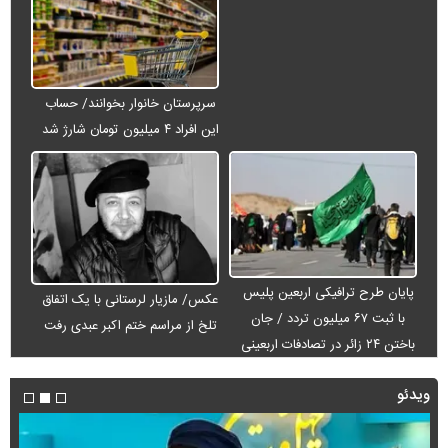
سرپرستان خانوار بخوانند/ حساب
این افراد ۴ میلیون تومان شارژ شد
پایان طرح ترافیکی اربعین پلیس
عکس/ مازیار لرستانی با یک اتفاق
با ثبت ۶۷ میلیون تردد / جان
تلخ از مراسم ختم اکبر عبدی رفت
باختن ۲۴ زائر در تصادفات اربعینی
ویدئو