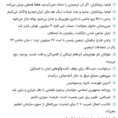
فیلم/ پزشکیان: اگر ارز ترجیحی را حذف نمی‌کردیم، قطعاً قحطی پیش می‌آمد
فیلم/ پزشکیان: سایپا و چند شرکت دیگر هم مثل ایران‌خودرو واگذار می‌کنیم
ردمی K۱۰۰ پرو مکس با باتری غول‌پیکر و شارژ بی‌سیم روانه بازار می‌شود
سرپرستان خانوار بخوانند/ حساب این افراد ۴ میلیون تومان شارژ شد
دلیل منتفی شدن بازگشت رضاییان به استقلال
پایان طرح ترافیکی اربعین پلیس با ثبت ۶۷ میلیون تردد / جان باختن ۲۴
زائر در تصادفات اربعینی
ملوانان ناو هواپیمابر آبراهام لینکلن از افسردگی و افت شدید روحیه رنج
می‌برند
درخواست حزب‌الله برای توقف گفت‌وگوهای لبنان با اسرائیل
نیروهای مسلح عراق به حال آماده‌باش درآمدند
آخرین فهرست خرید پرسپولیس
روزنامه جمهوری اسلامی خواستار برخورد قضایی با باقر خرازی و نیلی شد
ضرغامی: تغییر ریل عین بصیرت است، فرصت سوزی نکنیم
تکذیب اعمال ضریب ۲.۷ برای اینترنت بین‌الملل از سوی سازمان تنظیم
مقررات