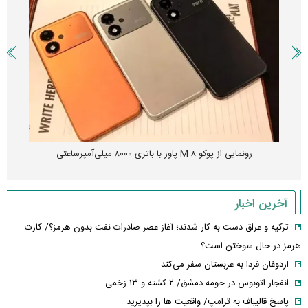
رونمایی از پوکو M ۸ پاور با باتری ۸۰۰۰ میلی‌آمپرساعتی
آخرین اخبار
ترکیه و عراق دست به کار شدند؛ آغاز عصر صادرات نفت بدون هرمز؟/ کارت
هرمز در حال سوختن است؟
اردوغان فردا به عربستان سفر می‌کند
انفجار اتوبوس در حومه دمشق/ ۲ کشته و ۱۳ زخمی
پاسخ قالیباف به ترامپ/ واقعیت ها را بپذیرید