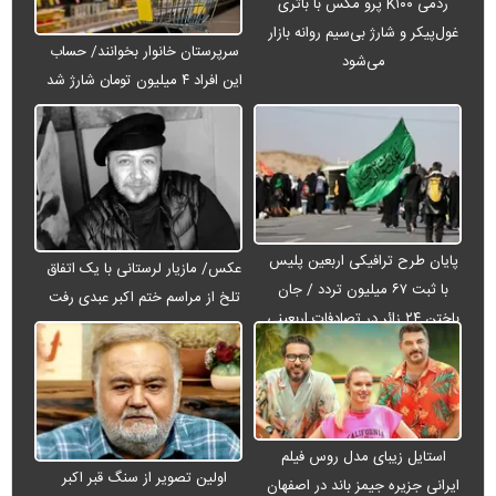
ردمی K۱۰۰ پرو مکس با باتری
غول‌پیکر و شارژ بی‌سیم روانه بازار
سرپرستان خانوار بخوانند/ حساب
می‌شود
این افراد ۴ میلیون تومان شارژ شد
پایان طرح ترافیکی اربعین پلیس
عکس/ مازیار لرستانی با یک اتفاق
با ثبت ۶۷ میلیون تردد / جان
تلخ از مراسم ختم اکبر عبدی رفت
باختن ۲۴ زائر در تصادفات اربعینی
استایل زیبای مدل روس فیلم
اولین تصویر از سنگ قبر اکبر
ایرانی جزیره جیمز باند در اصفهان