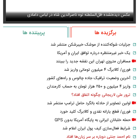
عکس دیده‌نشده ظل‌السلطنه نوه ناصرالدین شاه در لباس دامادی
سا
برگزیده ها
پربیننده ها
جزئیات شوکه‌کننده از موشک خیبرشکن منتشر شد
یک خبر غیرمنتظره درباره توافق ایران و آمریکا
مسافران متروی تهران این نقشه جدید را ببینند
فوری/ کالابرگ ۴ میلیون تومانی واریز شد
آخرین وضعیت ترافیک جاده چالوس و راه‌های کشور
واریز ۴ میلیون و ۲۵۰ هزار تومان به حساب کارمندان
ترور علی لاریجانی چگونه اتفاق افتاد؟
اولین تصاویر از حادثه بالگرد حامل ترامپ منتشر شد
فوری/ قطع یارانه نقدی و کالابرگ کلید خورد
حمله خلبانان ایرانی به پایگاه آمریکا بدون GPS
شرایط فعال‌سازی کیف پول ایران اعلام شد
نام احمد جنتی دوباره بر سر زبان‌ها افتاد