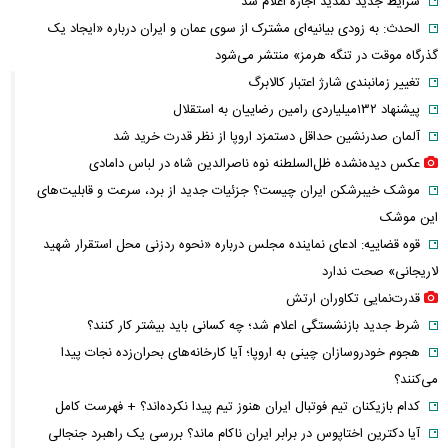
شرایط جدید تمدید اجاره اعلام شد
الحدث: به زودی بیانیه‌ای مشترک از سوی عمان و ایران درباره «ایجاد یک
گذرگاه موقت در تنگه هرمز» منتشر می‌شود
تغییر زمانبندی‌ شارژ اعتبار کالابرگ
پیشنهاد ۱۳۲میلیاردی رامین رضاییان به استقلال
آلمان صدرنشین حداقل دستمزد اروپا از نظر قدرت خرید شد
عکس دیده‌نشده ظل‌السلطنه نوه ناصرالدین شاه در لباس دامادی
موشک خیبرشکن ایران چیست؟ جزئیات جدید از برد، سرعت و قابلیت‌های
این موشک
قوه قضاییه: ادعای نماینده مجلس درباره «نحوه ردزنی محل استقرار شهید
لاریجانی» صحت ندارد
قدرت‌نمایی تکاوران ارتش
شرط جدید بازنشستگی اعلام شد؛ چه کسانی باید بیشتر کار کنند؟
هجوم خودروسازان چینی به اروپا؛ آیا کارخانه‌های بحران‌زده نجات پیدا
می‌کنند؟
کدام بازیکنان تیم فوتبال ایران هنوز تیم پیدا نکرده‌اند؟ + فهرست کامل
آیا دکترین اختاپوس در برابر ایران ناکام ماند؟ بررسی یک راهبرد جنجالی