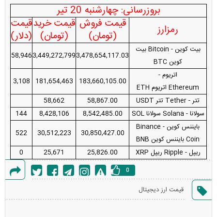
بروزرسانی: چهارشنبه 20 تیر
قیمت فروش
قیمت خرید
قیمت
رمزارز
(تومان)
(تومان)
(دلار)
بیت کوین - Bitcoin بیت
58,946
3,449,272,799
3,478,654,117.03
کوین BTC
اتریوم -
3,108
181,654,463
183,660,105.00
Ethereum اتریوم ETH
تتر - Tether تتر USDT
58,867.00
58,662
سولانا - Solana سولانا SOL
8,542,485.00
8,428,106
144
بایننس کوین - Binance
522
30,512,223
30,850,427.00
Coin بایننس کوین BNB
ریپل - Ripple ریپل XRP
25,826.00
25,671
0
0
گزارش
قیمت ارز دیجیتال
خطا