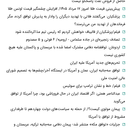
حاصل از فروش نفت پاسخگو نیست
پیش‌بینی قیمت طلا امروز ۱۷ مرداد ۱۴۰۵/ افزایش چشمگیر قیمت اونس طلا
پزشکیان: می‌گفتند فلانی با تهدید دیگران را وادار به پذیرش توافق کرده، مگر
فرماندهان از تهدید من می‌ترسند؟
فیلم/پزشکیان:از قالیباف خواهش کردیم که رئیس تیم مذاکره‌کننده شود
تصادف زنجیره‌ای در جاده سلماس - ارومیه/ ۶ فوتی و ۵ مصدوم
اردوغان: توافقنامه دفاعی مشترک امضا شده با عربستان و پاکستان علیه هیچ
کشوری نیست
تحریم‌های جدید آمریکا علیه ایران
توافق سه‌جانبه ایران، عمان و آمریکا در ایستگاه آخر/چشم‌ها به تصمیم شورای
عالی امنیت ملی
فیلم/ خط و نشان ترامپ برای سوئیس
عبدالناصر همتی: اگر اقتصاد ایران در حال فروپاشی بود، چرا آمریکا از توافق
می‌گوید
پیمان مولوی کیست؟/ از حمله به سیاست‌های دولت چهاردهم تا طرفداری
مشروط از توافق با آمریکا
جزئیات «توافق مکه» منتشر شد؛ پیمان دفاعی سه‌جانبه ترکیه، عربستان و