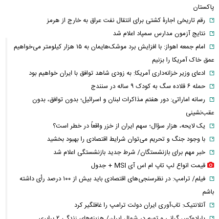
پاکستان
رقم تاریخی اجارۀ کشتی برای انتقال نفت عراق به خارج از هرمز
نتایج آزمون مدارس سمپاد اعلام شد
امام‌ جمعه اهواز: با افزایش برد موشک‌هایمان به ۱۵ هزار کیلومتر می‌خواهیم
عمق خاک آمریکا را بزنیم
ادعای وزیر خزانه‌داری آمریکا: به زودی شاهد توافق با ایران خواهیم بود
حمله ۶ قلاده سگ به کودک ۹ ساله در سنندج
رسانه اماراتی: دور هفتم مذاکرات لبنان و اسرائیل؛ بدون توافق، بدون
عقب‌نشینی
یک لایحه، هزار سؤال؛ سهم ایران از خزر واقعاً در خطر است؟
با وجود جنگ و تحریم می‌توان شرایط اقتصادی را بهبود بخشید
خبر مهم برای بازنشستگان/ شرط جدید بازنشستگی اعلام شد
قیمت انواع لپ تاپ ام اس آی MSI + جدول
فیلم/ ترامپ: در نظرسنجی‌های اقتصادی باید بیش از ۱۰۰ درصد رأی داشته
باشم
آتلانتیک: تاب‌آوری ایران دولت ترامپ را غافلگیر کرد
پارادوکس گرانی و تورم در شمال ایران/ هزینه‌های زندگی ۲ برابری