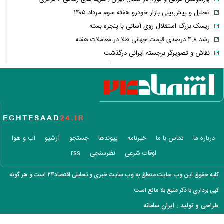
تحلیل و پیش‌بینی بازار خودرو هفته سوم مرداد ۱۴۰۵
ریسک بزرگ استقلال روی آسانی با پنجره بسته
رشد ۴.۸ درصدی قیمت جهانی طلا در معاملات هفته
نقاش و تصویرگر برجسته ایرانی درگذشت
معاون عراقچی: در هیچ دوره‌ای هماهنگی بین میدان و دیپلماسی را مانند
حال حاضر نداشتیم
وزارت دفاع چین: به نوسازی ارتش در بالاترین سطح ادامه خواهیم داد
جزئیات توافق‌نامه دفاع مشترک مکه/ هر گونه حملهٔ مسلحانه به هر یک از
کشورها، حمله به هر سه کشور
وزارت خارجه پاکستان: پیمان دفاعی با ریاض و آنکارا برای تقویت امنیت
درباره ما
تماس با ما
خبرنامه
پیوندها
جستجو
آرشیو
آب و هوا
منطقه امضا شد
اوقات شرعی
نظرسنجی
rss
اذعان ترامپ به تاثیر جنگ با ایران بر انتخابات میان دوره‌ای آمریکا
بازار ارزهای دیجیتال در نوسان/ بیت‌کوین ۶۴ هزار دلاری و هشدار درباره
کلیه حقوق این وب سایت متعلق به وب سایت خبری و تحلیلی اقتصاد۲۴ است و هر گونه
کلاهبرداری رمزارزی
کپی برداری با ذکر منبع بلا مانع است.
لغو افزایش تعرفه و تصاعد پلکانی بهای برق مشترکین کشاورزی
طراحی و تولید :
ایران سامانه
سی‌ان‌ان: توافق ایران و عمان به معنای بازگشایی تنگه نیست / آمریکا باید