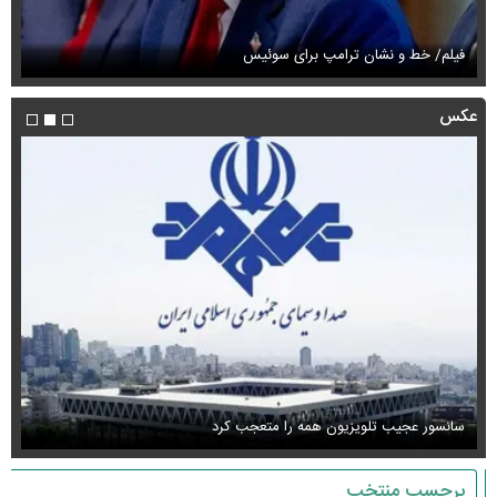
فیلم/ خط و نشان ترامپ برای سوئیس
فی
عکس
سانسور عجیب تلویزیون همه را متعجب کرد
اس
برچسب منتخب