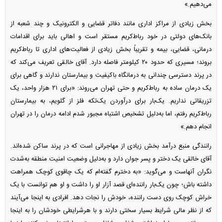
می‌دهیم.»
بخش زیادی از مراکز اداری مانند دفاتر قضایی و الکترونیک و چند شعبه از
بانک‌های دولتی در خود رباط‌کریم مستقر است و اهالی باید برای اقدامات
درمانی، قضایی، بیمه و تقریباً بخش زیادی از فعالیت‌های اداری تا رباط‌کریم
بروند؛ مسیری که حدود ۲۰ کیلومتر فاصله دارد. آقای خالقی تعریف می‌کند که
در پرند دسترسی چندانی به درمانگاه باکیفیت و بیمارستان ندارند و گاهی برای
یک درمان ساده به رباط‌کریم و حتی تهران می‌روند: «برای ۲۱ هزار واحد، یک
تزریقاتی نداریم. یک‌بار برای درآوردن یک‌تکه فلز از گلویم، به بیمارستان
رباط‌کریم رفتم، اما به‌دلیل تشخیص اشتباه مجبور شدم ادامه درمان را در تهران
انجام دهم.»
رانندگی منبع درآمد بخش زیادی از مهاجرانی است که در پرند ساکن شده‌اند.
آقای خالقی یک دختر و پسر جوان دارد و به‌دلیل وضعیت امنیت منطقه به‌شدت
نگران آنهاست و می‌گوید: «به دخترم گفته‌ام که یک چاقوی کوچک همراهت
داشته باش؛ چون یک‌بار راننده‌ای قصد آزار او را داشت و او هم توانست با یک
خراش کوچک روی دست راننده، خودش را نجات دهد. افرادی به اینجا می‌آیند
که از نظر مالی شرایط بسیار سختی دارند و با هرشرایطی خودشان را به اینجا