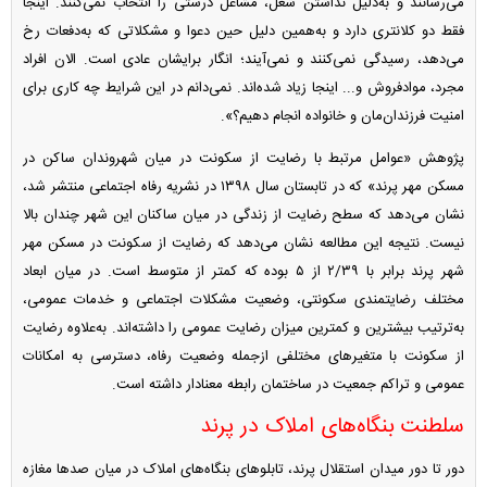
می‌رسانند و به‌دلیل نداشتن شغل، مشاغل درستی را انتخاب نمی‌کنند. اینجا
فقط دو کلانتری دارد و به‌همین دلیل حین دعوا و مشکلاتی که به‌دفعات رخ
می‌دهد، رسیدگی نمی‌کنند و نمی‌آیند؛ انگار برایشان عادی است. الان افراد
مجرد، موادفروش و... اینجا زیاد شده‌اند. نمی‌دانم در این شرایط چه کاری برای
امنیت فرزندان‌مان و خانواده انجام دهیم؟».
پژوهش «عوامل مرتبط با رضایت از سکونت در میان شهروندان ساکن در
مسکن مهر پرند» که در تابستان سال ۱۳۹۸ در نشریه رفاه اجتماعی منتشر شد،
نشان می‌دهد که سطح رضایت از زندگی در میان ساکنان این شهر چندان بالا
نیست. نتیجه این مطالعه نشان می‌دهد که رضایت از سکونت در مسکن مهر
شهر پرند برابر با ۲/۳۹ از ۵ بوده که کمتر از متوسط است. در میان ابعاد
مختلف رضایتمندی سکونتی، وضعیت مشکلات اجتماعی و خدمات عمومی،
به‌ترتیب بیشترین و کمترین میزان رضایت عمومی را داشته‌اند. به‌علاوه رضایت
از سکونت با متغیر‌های مختلفی ازجمله وضعیت رفاه، دسترسی به امکانات
عمومی و تراکم جمعیت در ساختمان رابطه معنادار داشته است.
سلطنت بنگاه‌های املاک در پرند
دور تا دور میدان استقلال پرند، تابلو‌های بنگاه‌های املاک در میان صد‌ها مغازه