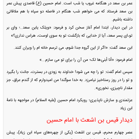
عمر بن سعد در هنگامه غروب یا شب است. امام حسین (ع) قاصدی پیش عمر
بن سعد فرستاد که می‏ خواهم شب هنگام در فاصله دو سپاه با هم ملاقاتی
داشته باشیم.
در این دیدار، ابتدا امام آغاز سخن کرد و فرمود: «ویلک‏ یابن سعد..؛ وای بر
تو،‌ای پسر سعد، آیا از خدایی که بازگشت تو به سوی اوست، هراس نداری؟»
ابن سعد گفت: «اگر از این گروه جدا شوم، می ‏ترسم خانه ‏ام را ویران کنند.
امام فرمود: «أنا أبنی‌ها لک‏؛ من آن را برای تو می‏ سازم...»
سپس امام گفت: تو را چه می‏ شود! خداوند به زودی در بسترت، جانت را بگیرد
و تو را در روز رستاخیز نیامرزد. به خدا سوگند! من امیدوارم که از گندم عراق، جز
مقدار ناچیزی، نخوری».
عزتمندی و سازش ناپذیری؛ رویکرد امام حسین (علیه السلام) در مواجهه با نامۀ
ابن زیاد
دیدار قیس بن اشعث با امام حسین
عصر چهارم محرم، قیس بن اشعث (یکی از چهره‌های سپاه ابن زیاد)، پیش