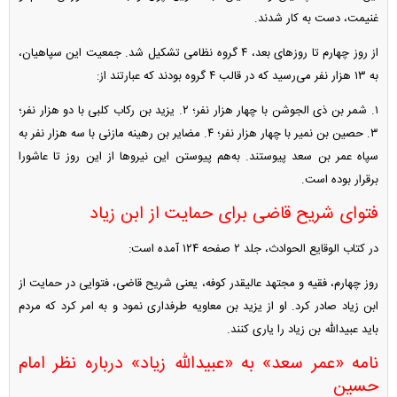
غنیمت، دست به کار شدند.
از روز چهارم تا روز‌های بعد، ۴ گروه نظامی تشکیل شد. جمعیت این سپاهیان،
به ۱۳ هزار نفر می‌رسید که در قالب ۴ گروه بودند که عبارتند از:
۱. شمر بن ذی الجوشن با چهار هزار نفر؛ ۲. یزید بن رکاب کلبی با دو هزار نفر؛
۳. حصین بن نمیر با چهار هزار نفر؛ ۴. مضایر بن رهینه مازنی با سه هزار نفر به
سپاه عمر بن سعد پیوستند. به‌هم پیوستن این نیرو‌ها از این روز تا عاشورا
برقرار بوده است.
فتوای شریح قاضی برای حمایت از ابن زیاد
در کتاب الوقایع الحوادث، جلد ۲ صفحه ۱۲۴ آمده است:
روز چهارم، فقیه و مجتهد عالیقدر کوفه، یعنی شریح قاضی، فتوایی در حمایت از
ابن زیاد صادر کرد. او از یزید بن معاویه طرفداری نمود و به امر کرد که مردم
باید عبیداللّه‏ بن زیاد را یاری کنند.
نامه «عمر سعد» به «عبیدالله زیاد» درباره نظر امام
حسین