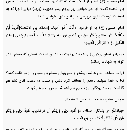
امام حسین (ع) آمد و از او خواست که تقاضای بیعت با یزید را بپذیرد. قیس
بن اشعث گفت: آیا نمی‌خواهی زیر پرچم پسر عمویت (یزید) درآیی! چرا که به
آنچه که دوست داری می‌رسی و از آنان بدی نخواهی دید!
امام حسین (ع) به او فرمود: «أَنْتَ أَخُو أَخیکَ [محمّد بن الاشعث]أَتُریدُ أَنْ
یَطْلُبَکَ بَنُو هاشِمٍ بِأَکْثَرَ مِنْ دَمِ مُسْلِمِ بْنِ عَقیلٍ؟! لا وَاللَّهِ لا أُعْطیهِمْ بِیَدی إِعطاءَ
الذَّلیلِ، وَ لا اقِرُّ اقْرارَ الْعَبیدِ!:
تو برادر همان برادری (تو همانند برادرت محمّد بن اشعث هستی که مسلم را در
کوفه به شهادت رساند)
آیا می‌خواهی بنی هاشم، بیشتر از خون‌بهای مسلم بن عقیل را از تو طلب کنند؟
نه! به خدا سوگند دستم را همانند افراد ذلیل و پست در دست آنان نخواهم
گذاشت ومانند بردگان نیز تسلیم نخواهم شد و فرار نخواهم کرد.»
سپس حضرت خطاب به قیس ادامه داد:
«عِبادَاللَّهِ!؛‌ای بندگان خدا!»، «وَ أَعُوذُ بِرَبِّی وَرَبِّکُمْ أَنْ تَرْجُمُونِ، أعُوذُ بِرَبِّی وَرَبِّکُمْ
مِّنْ کُلِ مُتَکَبِّرٍ لَّا یُؤْمِنُ بِیَوْمِ الْحِسَابِ.
من به پروردگار خود و پروردگار شما پناه می‌برم، از این که مرا متّهم کنید. من به