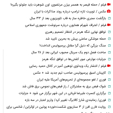
فیلم / حمله قیصر به همسر بیژن مرتضوی: اون شوهرت باید جلوتو بگیره!
عکس / توییت تازه ترامپ درباره روند مذاکرات با ایران
بازگشت مجری خاطره ساز به قاب تلویزیون بعد از ۳۳ سال
فیلم / اعتراف شهرام همایون درباره سرنوشت جمهوری اسلامی
توافق نهایی تنگه هرمز در انتظار تصمیم رهبری
حمله موشکی ساعتی پیش به بحرین تایید شد
سنگ بزرگی که دنیل گرا مقابل پرسپولیس انداخت!
ساخت فصل دوم یک سریال محبوب ایرانی بعد از ۲۸ سال
جزئیات عوارض عبور کشتی‌ها در توافق تنگه هرمز
فیلم / انتشار یک ویدئوی توهین آمیز در کانال حمید رسایی
کاپیتان اسبق پرسپولیس صاحب تیم جدید شد + عکس
فوری / لغو مجموعه‌ای از تحریم‌های آمریکا علیه ایران
شوک قبض برق به مشترکان / راز قبض‌های نجومی برق فاش شد
برگزاری کنسرت علیرضا قربانی در این شهر برگزار می شود + جزئیات
فوری/ زمانبندی شارژ کالابرگ تغییر کرد/ واریز اعتبار در سه بازه
روایت فارن افرز از ۳ سناریوی شکست‌خورده پوتین در اوکراین/ شانسی برای