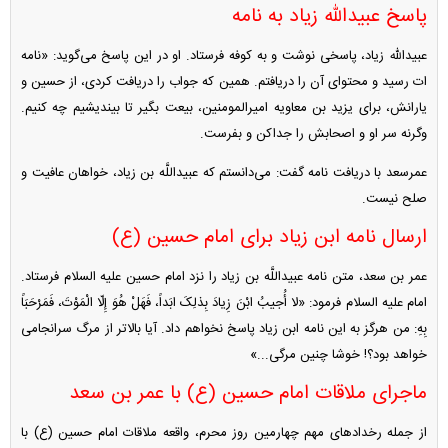
پاسخ عبیدالله زیاد به نامه
عبیدالله زیاد، پاسخی نوشت و به کوفه فرستاد. او در این پاسخ می‌گوید: «نامه
ات رسید و محتوای آن را دریافتم. همین که جواب را دریافت کردی، از حسین و
یارانش، برای یزید بن معاویه امیرالمومنین، بیعت بگیر تا بیندیشیم چه کنیم.
وگرنه سر او و اصحابش را جداکن و بفرست.
عمرسعد با دریافت نامه گفت: می‌دانستم که عبیداللَّه بن زیاد، خواهان عافیت و
صلح نیست.
ارسال نامه ابن زیاد برای امام حسین (ع)
عمر بن سعد، متن نامه عبیداللَّه بن زیاد را نزد امام حسین علیه السلام فرستاد.
امام علیه السلام فرمود: «لا أُجیبُ ابْنَ زِیادَ بِذلِکَ ابَداً، فَهَلْ هُوَ إِلّا الْمَوْتَ، فَمَرْحَبَاً
بِهِ: من هرگز به این نامه ابن زیاد پاسخ نخواهم داد. آیا بالاتر از مرگ سرانجامی
خواهد بود؟! خوشا چنین مرگی...»
ماجرای ملاقات امام حسین (ع) با عمر بن سعد
از جمله رخداد‌های مهم چهارمین روز محرم، واقعه ملاقات امام حسین (ع) با