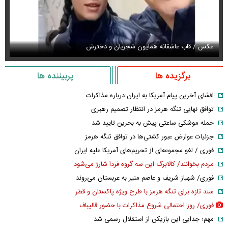
عکس / قاب عاشقانه همایون شجریان و دخترش
عک
برگزیده ها
پربیننده ها
افشای آخرین پیام آمریکا به ایران درباره مذاکرات
توافق نهایی تنگه هرمز در انتظار تصمیم رهبری
حمله موشکی ساعتی پیش به بحرین تایید شد
جزئیات عوارض عبور کشتی‌ها در توافق تنگه هرمز
فوری / لغو مجموعه‌ای از تحریم‌های آمریکا علیه ایران
مردم بخوانند/ کالابرگ این سه گروه فردا شارژ می‌شود
فوری/ شهباز شریف و عاصم منیر به عربستان می‌روند
سند تازه برای تنگه هرمز با طرح ویژه پاکستان و قطر
فوری/ روز احتمالی شروع مذاکرات با حضور قالیباف
مهم؛ جدایی این بازیکن از استقلال رسمی شد