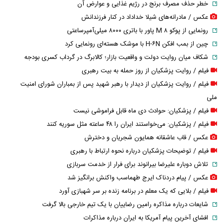
خطر حذف مصرف برنج در رژیم غذایی و عوارض آن
عکس / مادرانه‌های شیلا خداداد در کنار فرزندانش
رونمایی از پوکو M ۸ پاور با باتری ۸۰۰۰ میلی‌آمپرساعتی
چین از بمب افکن H-۶N با موشک هسته‌ای رونمایی کرد
شکاف میان روایت دولت و واقعیت بازار؛ کالابرگ در گرداب کسری بودجه
فیلم / روایت پزشکیان از روز حمله به بیت رهبری
فیلم / روایت پزشکیان از دیدار با رهبر شهید پس از بمباران شورای امنیت
ملی
فیلم / پزشکیان: حوادث دی ماه قابل فراموشی نیست
فیلم / پزشکیان: می‌خواستند ایران را ۴۸ ساعته مثل سوریه کنند
عکس / قاب عاشقانه همایون شجریان و دخترش
فیلم / توضیحات پزشکیان درباره نحوه ارتباط با رهبری
تلاش دوباره علیرضا بیرانوند برای فرار از خدمت سربازی
عکس / پیام دردناک ایرج طهماسب واکنش برانگیز شد
فیلم / بلایی که یک معلم در برنامه زنده بر سر شهبازی آورد
شایعات درباره مذاکره رامین رضاییان با یک تیم خارجی بالا گرفت
افشای آخرین پیام آمریکا به ایران درباره مذاکرات