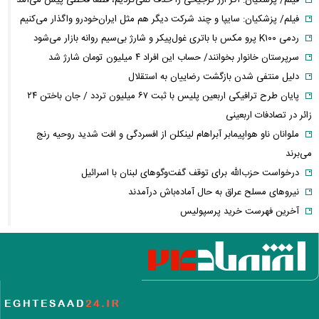
فیلم/ پزشکیان: اگر ارز ترجیحی را حذف نمی‌کردیم، قطعاً قحطی پیش می‌آمد
فیلم/ پزشکیان: سایپا و چند شرکت دیگر هم مثل ایران‌خودرو واگذار می‌کنیم
ردمی K۱۰۰ پرو مکس با باتری غول‌پیکر و شارژ بی‌سیم روانه بازار می‌شود
سرپرستان خانوار بخوانند/ حساب این افراد ۴ میلیون تومان شارژ شد
دلیل منتفی شدن بازگشت رضاییان به استقلال
پایان طرح ترافیکی اربعین پلیس با ثبت ۶۷ میلیون تردد / جان باختن ۲۴
زائر در تصادفات اربعینی
ملوانان ناو هواپیمابر آبراهام لینکلن از افسردگی و افت شدید روحیه رنج
می‌برند
درخواست حزب‌الله برای توقف گفت‌وگوهای لبنان با اسرائیل
نیروهای مسلح عراق به حال آماده‌باش درآمدند
آخرین فهرست خرید پرسپولیس
روزنامه جمهوری اسلامی خواستار برخورد قضایی با باقر خرازی و نیلی شد
ضرغامی: تغییر ریل عین بصیرت است، فرصت سوزی نکنیم
تکذیب اعمال ضریب ۲.۷ برای اینترنت بین‌الملل از سوی سازمان تنظیم
مقررات
شرایط جدید تمدید اجاره اعلام شد