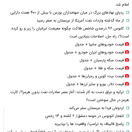
اعلام شد
ردپای نهاد‌های بزرگ در میان سهامداران بورس با بیش از ۴۰۰ همت دارایی
از ماه گذشته واردات نفت آمریکا از عربستان به صفر رسید
کابوس ۹۶ درصدی شاخص فلاکت چگونه معیشت ایرانیان را زیر و رو کرده
است؟/ راه حل، اصلاحات بنیادین است
قیمت خودرو‌های سایپا + جدول
قیمت خودرو‌های ایران خودرو + جدول
قیمت سکه پارسیان + جدول
قیمت سکه و طلا + جدول
قیمت بیت کوین و رمزارز‌ها + جدول
قیمت دلار، یورو و سایر ارز‌ها + جدول
ترکیه و عراق دست به کار شدند؛ آغاز عصر صادرات نفت بدون هرمز؟/ کارت
هرمز در حال سوختن است؟
اردوغان فردا به عربستان سفر می‌کند
انفجار اتوبوس در حومه دمشق/ ۲ کشته و ۱۳ زخمی
پاسخ قالیباف به ترامپ/ واقعیت ها را بپذیرید