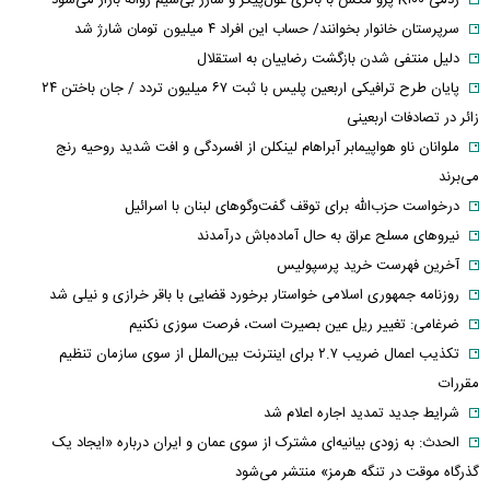
سرپرستان خانوار بخوانند/ حساب این افراد ۴ میلیون تومان شارژ شد
دلیل منتفی شدن بازگشت رضاییان به استقلال
پایان طرح ترافیکی اربعین پلیس با ثبت ۶۷ میلیون تردد / جان باختن ۲۴
زائر در تصادفات اربعینی
ملوانان ناو هواپیمابر آبراهام لینکلن از افسردگی و افت شدید روحیه رنج
می‌برند
درخواست حزب‌الله برای توقف گفت‌وگوهای لبنان با اسرائیل
نیروهای مسلح عراق به حال آماده‌باش درآمدند
آخرین فهرست خرید پرسپولیس
روزنامه جمهوری اسلامی خواستار برخورد قضایی با باقر خرازی و نیلی شد
ضرغامی: تغییر ریل عین بصیرت است، فرصت سوزی نکنیم
تکذیب اعمال ضریب ۲.۷ برای اینترنت بین‌الملل از سوی سازمان تنظیم
مقررات
شرایط جدید تمدید اجاره اعلام شد
الحدث: به زودی بیانیه‌ای مشترک از سوی عمان و ایران درباره «ایجاد یک
گذرگاه موقت در تنگه هرمز» منتشر می‌شود