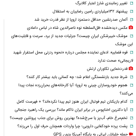
تغییر زمانبندی‌ شارژ اعتبار کالابرگ
پیشنهاد ۱۳۲میلیاردی رامین رضاییان به استقلال
آلمان صدرنشین حداقل دستمزد اروپا از نظر قدرت خرید شد
عکس دیده‌نشده ظل‌السلطنه نوه ناصرالدین شاه در لباس دامادی
موشک خیبرشکن ایران چیست؟ جزئیات جدید از برد، سرعت و قابلیت‌های
این موشک
قوه قضاییه: ادعای نماینده مجلس درباره «نحوه ردزنی محل استقرار شهید
لاریجانی» صحت ندارد
قدرت‌نمایی تکاوران ارتش
شرط جدید بازنشستگی اعلام شد؛ چه کسانی باید بیشتر کار کنند؟
هجوم خودروسازان چینی به اروپا؛ آیا کارخانه‌های بحران‌زده نجات پیدا
می‌کنند؟
کدام بازیکنان تیم فوتبال ایران هنوز تیم پیدا نکرده‌اند؟ + فهرست کامل
آیا دکترین اختاپوس در برابر ایران ناکام ماند؟ بررسی یک راهبرد جنجالی
تخم‌مرغ خام، آب‌پز یا سرخ‌شده؟ بهترین روش برای جذب پروتئین چیست؟
پشت پرده خودکفایی دارویی؛ چرا واردات همچنان حرف اول را می‌زند؟
حمله خلبانان ایرانی به پایگاه آمریکا بدون GPS