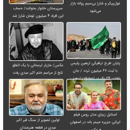
غول‌پیکر و شارژ بی‌سیم روانه بازار
سرپرستان خانوار بخوانند/ حساب
می‌شود
این افراد ۴ میلیون تومان شارژ شد
پایان طرح ترافیکی اربعین پلیس
عکس/ مازیار لرستانی با یک اتفاق
با ثبت ۶۷ میلیون تردد / جان
تلخ از مراسم ختم اکبر عبدی رفت
باختن ۲۴ زائر در تصادفات اربعینی
استایل زیبای مدل روس فیلم
اولین تصویر از سنگ قبر اکبر
ایرانی جزیره جیمز باند در اصفهان
عبدی در قطعه هنرمندان
+ عکس