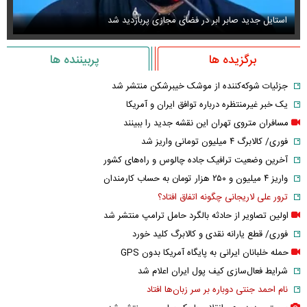
استایل جدید صابر ابر در فضای مجازی پربازدید شد
عک
برگزیده ها
پربیننده ها
جزئیات شوکه‌کننده از موشک خیبرشکن منتشر شد
یک خبر غیرمنتظره درباره توافق ایران و آمریکا
مسافران متروی تهران این نقشه جدید را ببینند
فوری/ کالابرگ ۴ میلیون تومانی واریز شد
آخرین وضعیت ترافیک جاده چالوس و راه‌های کشور
واریز ۴ میلیون و ۲۵۰ هزار تومان به حساب کارمندان
ترور علی لاریجانی چگونه اتفاق افتاد؟
اولین تصاویر از حادثه بالگرد حامل ترامپ منتشر شد
فوری/ قطع یارانه نقدی و کالابرگ کلید خورد
حمله خلبانان ایرانی به پایگاه آمریکا بدون GPS
شرایط فعال‌سازی کیف پول ایران اعلام شد
نام احمد جنتی دوباره بر سر زبان‌ها افتاد