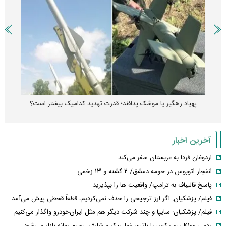
پهپاد رهگیر یا موشک پدافند؛ قدرت تهدید کدامیک بیشتر است؟
آخرین اخبار
اردوغان فردا به عربستان سفر می‌کند
انفجار اتوبوس در حومه دمشق/ ۲ کشته و ۱۳ زخمی
پاسخ قالیباف به ترامپ/ واقعیت ها را بپذیرید
فیلم/ پزشکیان: اگر ارز ترجیحی را حذف نمی‌کردیم، قطعاً قحطی پیش می‌آمد
فیلم/ پزشکیان: سایپا و چند شرکت دیگر هم مثل ایران‌خودرو واگذار می‌کنیم
ردمی K۱۰۰ پرو مکس با باتری غول‌پیکر و شارژ بی‌سیم روانه بازار می‌شود