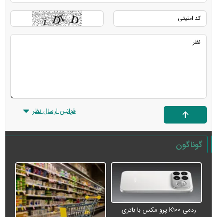
قوانین ارسال نظر
گوناگون
ردمی K۱۰۰ پرو مکس با باتری