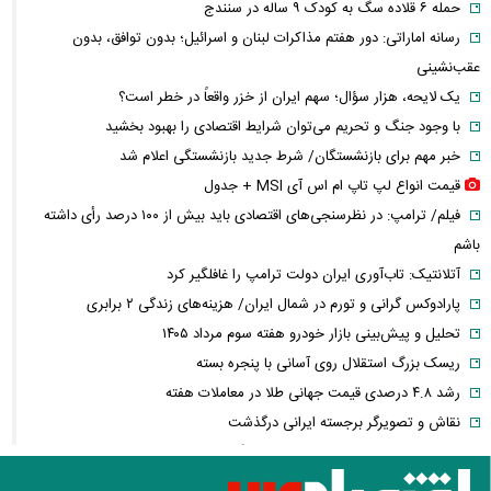
حمله ۶ قلاده سگ به کودک ۹ ساله در سنندج
رسانه اماراتی: دور هفتم مذاکرات لبنان و اسرائیل؛ بدون توافق، بدون
عقب‌نشینی
یک لایحه، هزار سؤال؛ سهم ایران از خزر واقعاً در خطر است؟
با وجود جنگ و تحریم می‌توان شرایط اقتصادی را بهبود بخشید
خبر مهم برای بازنشستگان/ شرط جدید بازنشستگی اعلام شد
قیمت انواع لپ تاپ ام اس آی MSI + جدول
فیلم/ ترامپ: در نظرسنجی‌های اقتصادی باید بیش از ۱۰۰ درصد رأی داشته
باشم
آتلانتیک: تاب‌آوری ایران دولت ترامپ را غافلگیر کرد
پارادوکس گرانی و تورم در شمال ایران/ هزینه‌های زندگی ۲ برابری
تحلیل و پیش‌بینی بازار خودرو هفته سوم مرداد ۱۴۰۵
ریسک بزرگ استقلال روی آسانی با پنجره بسته
رشد ۴.۸ درصدی قیمت جهانی طلا در معاملات هفته
نقاش و تصویرگر برجسته ایرانی درگذشت
معاون عراقچی: در هیچ دوره‌ای هماهنگی بین میدان و دیپلماسی را مانند
حال حاضر نداشتیم