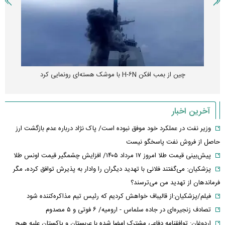
چین از بمب افکن H-۶N با موشک هسته‌ای رونمایی کرد
آخرین اخبار
وزیر نفت در عملکرد خود موفق نبوده است/ پاک نژاد درباره عدم بازگشت ارز
حاصل از فروش نفت پاسخگو نیست
پیش‌بینی قیمت طلا امروز ۱۷ مرداد ۱۴۰۵/ افزایش چشمگیر قیمت اونس طلا
پزشکیان: می‌گفتند فلانی با تهدید دیگران را وادار به پذیرش توافق کرده، مگر
فرماندهان از تهدید من می‌ترسند؟
فیلم/پزشکیان:از قالیباف خواهش کردیم که رئیس تیم مذاکره‌کننده شود
تصادف زنجیره‌ای در جاده سلماس - ارومیه/ ۶ فوتی و ۵ مصدوم
اردوغان: توافقنامه دفاعی مشترک امضا شده با عربستان و پاکستان علیه هیچ