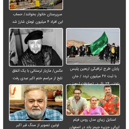
سرپرستان خانوار بخوانند/ حساب
این افراد ۴ میلیون تومان شارژ شد
پایان طرح ترافیکی اربعین پلیس
عکس/ مازیار لرستانی با یک اتفاق
با ثبت ۶۷ میلیون تردد / جان
تلخ از مراسم ختم اکبر عبدی رفت
باختن ۲۴ زائر در تصادفات اربعینی
استایل زیبای مدل روس فیلم
اولین تصویر از سنگ قبر اکبر
ایرانی جزیره جیمز باند در اصفهان