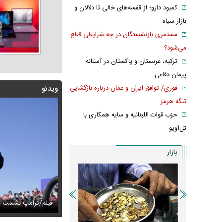
کمبود دارو؛ از قفسه‌های خالی تا دلالان و
بازار سیاه
مستمری بازنشستگان در چه شرایطی قطع
می‌شود؟
ترکیه، عربستان و پاکستان در آستانه
پیمان دفاعی
فوری/ توافق ایران و عمان درباره بازگشایی
ویدئو
تنگه هرمز
حزب قوات اللبنانیه و سایه همکاری با
تل‌آویو
بازار
 لحظه ورود عاصم منیر و شهباز شریف به کعبه
س دیده‌نشده ظل‌السلطنه نوه ناصرالدین شاه در لباس دامادی
عکس های زیبای 
فیلم/ترامپ نشست خب