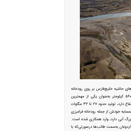
ه آزاد تهران؛ مناظره
ا تحت تأثیر قرار داد
چین از بمب افکن H-۶N با موشک هسته‌ای
های حاشیه خلیج‌فارس بر روی رودخانه
ی کرد
فراه تکمیل خواهد شد و شرایطی گردوغبار سیستان را به‌شدت افزایش خواهد داد. فراه‌رود به طول ۵۶۰ کیلومتر به‌عنوان یکی از مهمترین
سرشاخه‌های حوضه آبریز هیرمند نقش مهمی در حیات تالاب هامون سابوری دارد. سد بخش‌­آباد ۸۱ متر ارتفاع دارد، تولید حدود ۲۷ تا ۳۲ مگاوات
همسایه خودش از جمله رودخانه فرامرزی
است، حالا در مرز شرقی کشور ایران با همسایه‌ای که او هم جاه‎طلبی‌های بزرگ آبی دارد، وارد همکاری شده است.
ردوغان به‌سمت طالب‌ها درصورتی‌که با