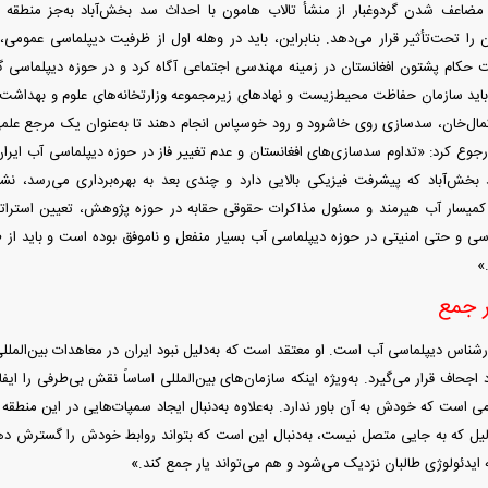
اکه مضاعف شدن گردوغبار از منشأ تالاب هامون با احداث سد بخش‌آباد به‌جز منطقه
ن را تحت‌تأثیر قرار می‌دهد. بنابراین، باید در وهله اول از ظرفیت دیپلماسی عمومی،
کام پشتون افغانستان در زمینه مهندسی اجتماعی آگاه کرد و در حوزه دیپلماسی گرد
باید سازمان حفاظت محیط‌زیست و نهاد‌های زیرمجموعه وزارتخانه‌های علوم و بهداشت،
مال‌خان، سدسازی روی خاشرود و رود خوسپاس انجام دهند تا به‌عنوان یک مرجع علمی ب
وع کرد: «تداوم سدسازی‌های افغانستان و عدم تغییر فاز در حوزه دیپلماسی آب ایران
خش‌آباد که پیشرفت فیزیکی بالایی دارد و چندی بعد به بهره‌برداری می‌رسد، نشان
 کمیسار آب هیرمند و مسئول مذاکرات حقوقی حقابه در حوزه پژوهش، تعیین استرات
یاسی و حتی امنیتی در حوزه دیپلماسی آب بسیار منفعل و ناموفق بوده است و باید از 
»
ر جمع
ناس دیپلماسی آب است. او معتقد است که به‌دلیل نبود ایران در معاهدات بین‌المل
د اجحاف قرار می‌گیرد. به‌ویژه اینکه سازمان‌های بین‌المللی اساساً نقش بی‌طرفی را ایفا
 است که خودش به آن باور ندارد. به‌علاوه به‌دنبال ایجاد سمپات‌هایی در این منطق
لیل که به جایی متصل نیست، به‌دنبال این است که بتواند روابط خودش را گسترش دهد
 ایدئولوژی طالبان نزدیک می‌شود و هم می‌تواند یار جمع کند.»‌