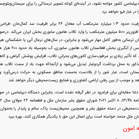
یپلماسی کشور مواجه نشود، در آینده‌ای کوتاه تصویر ترسناکی را برای سیستان‌وبلوچست
 در غبار فرو خواهد برد.
سد بخش‌آباد با ظرفیت حدود ۱.۳ میلیارد مترمکعب آب معادل ۲۶
سیلاب‌هایی با حجم افزون‌بر ۵۰۰ میلیون مترمکعب را وارد تالاب هامون سابوری بخش ایران می
زمان ترسالی به‌طور کامل مهار می‌شود و بنابراین، در سال‌های نرمال آبی یا خشکسالی
ایران نخواهد شد. پس 
که تأثیر زیادی بر مرطوب‌سازی کانون‌های بحرانی تالاب، افزایش پوشش گیاهی و کاه
مذکور به محل برداشت گردوغبار تبدیل می‌شود و ازآنجاکه جهت باد از سمت تالاب 
تان است، غبار شور را از بالادست به‌سمت مناطق مسکونی به حرکت درمی‌آورد و
دهد و موجب از بین رفتن اراضی کشاورزی و فجایع زیست‌محیطی دیگر خواهد شد.
دلتا حقابه‌ای برای فراه‌رود در نظر گرفته نشده است، بنابراین دستگاه دیپلماسی در 
ت‌محیطی در دسته حقوق بشر و همچنین محیط‌زیست پاک، سالم و پایدار را به‌عنوا
ن ملل متحد خواسته است برای اعمال این حق با یکدیگر همکاری کنند، بهره ببرد.
 امون