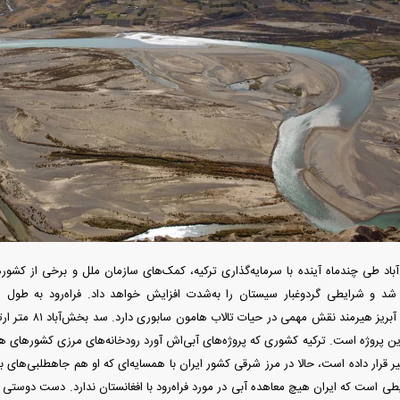
دید شد/ اولین
هجوم خودروسازان چینی به اروپا؛ آیا
واردات خودرو از منطق
 سیاسی + جدول
کارخانه‌های بحران‌زده نجات پیدا می‌کنند؟
داغی که بازار خودرو ر
فند؛ قدرت تهدید
رونمایی از پوکو M ۸ پاور با باتری ۸۰۰۰
اد طی چندماه آینده با سرمایه‌گذاری ترکیه، کمک‌های سازمان ملل و برخی از کشور‌
 است؟
میلی‌آمپرساعتی
رونمای
ین پروژه است. ترکیه کشوری که پروژه‌های آبی‌اش آورد رودخانه‌های مرزی کشور‌های 
ارس را هم تحت‌تأثیر قرار داده 
ی است که ایران هیچ معاهده آبی در مورد فراه‌رود با افغانستان ندارد. دست دوستی ا