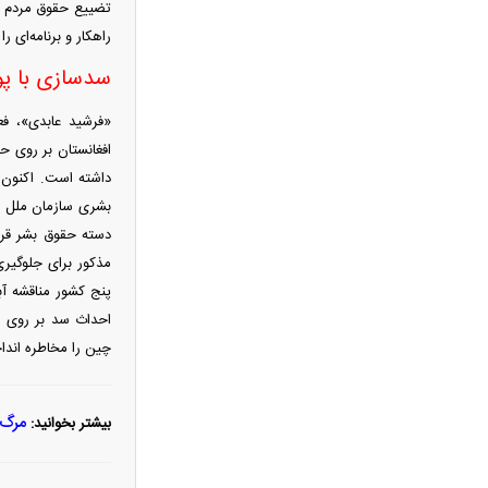
تضییع حقوق مردم س
وزیر نفت در عملکرد خود موفق نبوده
راهکار و برنامه‌ای
است/ پاک نژاد درباره عدم بازگشت ارز
حاصل از فروش نفت پاسخگو نیست
سدسازی با پو
پیش‌بینی قیمت طلا امروز ۱۷ مرداد
«فرشید عابدی»، فع
۱۴۰۵/ افزایش چشمگیر قیمت اونس طلا
افغانستان بر روی حو
پزشکیان: می‌گفتند فلانی با تهدید
داشته است. اکنون ت
دیگران را وادار به پذیرش توافق کرده، مگر
بشری سازمان ملل ن
فرماندهان از تهدید من می‌ترسند؟
دسته حقوق بشر قرا
فیلم/پزشکیان:از قالیباف خواهش کردیم
مذکور برای جلوگیر
که رئیس تیم مذاکره‌کننده شود
پنج کشور مناقشه آب
تصادف زنجیره‌ای در جاده سلماس -
احداث سد بر روی رو
ارومیه/ ۶ فوتی و ۵ مصدوم
چین را مخاطره انداخ
اردوغان: توافقنامه دفاعی مشترک امضا
شده با عربستان و پاکستان علیه هیچ
مرگ ۴ نفر بر اثر تیراندازی به آمبولانس در سیستان 
بیشتر بخوانید:
کشوری نیست
تحریم‌های جدید آمریکا علیه ایران
توافق سه‌جانبه ایران، عمان و آمریکا در