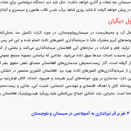
یستان چه تبعات و آثاری خواهد داشت. حال باید دید دستگاه دیپلماسی برای نجات س
 را در پیش خواهد گرفت تا شاید روزی شاهد پرآب شدن تالاب هامون و سرسبزی و آبادان
ل دیگران
ال آب و محیط‌زیست در سیستان‌وبلوچستان، در مورد اثرات تکمیل سد بخش‌آباد ب
ضه‌های آبریز مشترک غالباً با سرمایه‌گذاری کشور‌های ثالث انجام شده و این امر پس ا
رکیه، قطر و امارات در سازه‌های آبی افغانستان سرمایه‌گذاری می‌کنند و بخشی از 
یز به‌سمت احداث سد‌ها سوق داده می‌شود. مادامی که براساس مصوبه مجمع عموم
ر گرفته است، آثار زیست‌محیطی سدسازی‌های افغانستان مصداق نقض حقوق بشر اس
ی از سرمایه‌گذاری‌های کشور‌های ثالث بهره برد. افغانستان کشوری محصور در خشک
ی دارد؛ سدسازی بر روی حوضه‌های آبریز هیرمند و هریرود، احداث کانال قوش‌تپه بر 
دخانه کابل با اهداف اقتصادی و مهندسی اجتماعی، امنیت آبی، غذایی و زیست‌محیط
ته است. بنابراین، باید تشکیل اجماع بین‌المللی علیه رویکرد هیدروپلیتیک افغانستان را 
و بلوچستان