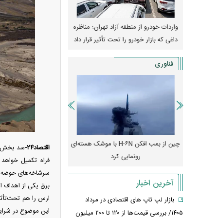
وپا؛ آیا
واردات خودرو از منطقه آزاد تهران؛ مناظره
قیمت خودرو وارد فاز ج
دا می‌کنند؟
داغی که بازار خودرو را تحت تأثیر قرار داد
واکنش بازار به تحولات
فناوری
رونمایی از پوکو M ۸ پاور با باتری ۸۰۰۰
چین از بمب افکن H-۶N با موشک هسته‌ای
پهپاد رهگیر یا موشک پدا
اقتصاد۲۴-
سد بخش‌آب
رونمایی کرد
کدامیک بیشتر
آخرین اخبار
برق یکی از اهداف ا
بازار لپ‌ تاپ‌ های اقتصادی در مرداد
این موضوع در شرایط
۱۴۰۵/ بررسی قیمت‌ها از ۱۲۰ تا ۲۰۰ میلیون