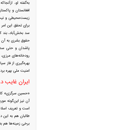
به‌گفته او، ازآنج
ایستگاه آخر/چشم‌ها به تصمیم شورای عالی
افغانستان و پاکستا
امنیت ملی
زیست‌محیطی و نیت ح
فیلم/ خط و نشان ترامپ برای سوئیس
برای تحقق این امر 
عبدالناصر همتی: اگر اقتصاد ایران در
سد بخش‌آباد، بند ک
حال فروپاشی بود، چرا آمریکا از توافق
حقوق بشری به آن رج
می‌گوید
پاشدان و حتی سد ب
پیمان مولوی کیست؟/ از حمله به
رودخانه‌های مرزی،
سیاست‌های دولت چهاردهم تا طرفداری
بهره‌گیری از فاز س
مشروط از توافق با آمریکا
امنیت ملی بهره برد.
جزئیات «توافق مکه» منتشر شد؛ پیمان
ایران غایب د
دفاعی سه‌جانبه ترکیه، عربستان و پاکستان
رقم تاریخی اجارۀ کشتی برای انتقال
«حسین سرگزی» کارش
نفت عراق به خارج از هرمز
آن نیز این‌گونه مور
نتایج آزمون مدارس سمپاد اعلام شد
است و تعریف اسلامی
طالبان هم به این د
امام‌ جمعه اهواز: با افزایش برد
برخی زمینه‌ها هم به
موشک‌هایمان به ۱۵ هزار کیلومتر