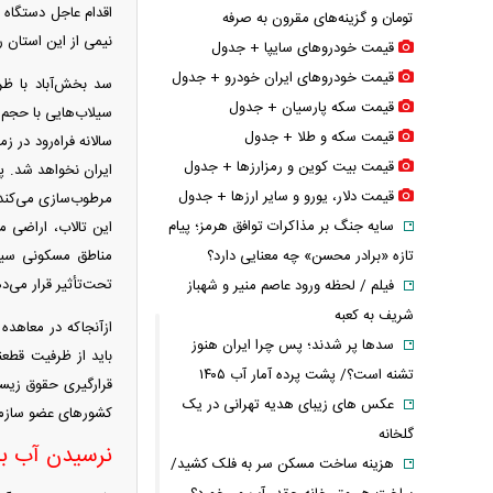
اقدام عاجل دستگاه د
تومان و گزینه‌های مقرون‌ به‌ صرفه
نیمی از این استان را
قیمت خودرو‌های سایپا + جدول
قیمت خودرو‌های ایران خودرو + جدول
قیمت سکه پارسیان + جدول
قیمت سکه و طلا + جدول
سالانه فراه‌رود در 
قیمت بیت کوین و رمزارز‌ها + جدول
قیمت دلار، یورو و سایر ارز‌ها + جدول
مرطوب‌سازی می‌کند 
سایه جنگ بر مذاکرات توافق هرمز؛ پیام
این تالاب، اراضی 
تازه «برادر محسن» چه معنایی دارد؟
مناطق مسکونی سیس
تحت‌تأثیر قرار می‌
فیلم / لحظه ورود عاصم منیر و شهباز
شریف به کعبه
ازآنجاکه در معاهده 
سدها پر شدند؛ پس چرا ایران هنوز
تشنه است؟/ پشت پرده آمار آب ۱۴۰۵
قرارگیری حقوق زیس
عکس های زیبای هدیه تهرانی در یک
کشور‌های عضو سازما
گلخانه
نرسیدن آب به
هزینه ساخت مسکن سر به فلک کشید/