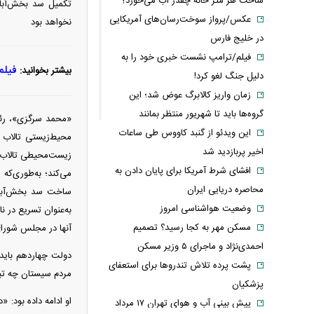
ساخت هر متر خانه چقدر آب می‌خورد؟
تکمیل سد بخش‌آباد
عکس/پرواز سوخت‌رسان‌های آمریکایی
نخواهد بود
در خلیج فارس
فیلم/ترامپ نشست خبری خود را به
فیلم
بیشتر بخوانید:
دلیل جنگ لغو کرد!
زمان واریز کالابرگ عوض شد؛ این
گروه‌ها باید تا شهریور منتظر بمانند
«محمد سرگزی»، رئی
این ویدئو از گنبد کاووس طی ساعات
محیط‌زیستی تالاب 
اخیر پربازدید شد
زیست‌محیطی تالاب 
افشای شرط آمریکا برای پایان دادن به
می‌کند؛ به‌طوری‌که
محاصره دریایی ایران
ساخت سد بخش‌آباد ه
وضعیت هواشناسی امروز
به‌عنوان تسریع در ن
مسکن مهر به کجا رسید؟ تصمیم
آنها در مجلس شورای
احمدی‌نژاد و ماجرای ۵ وزیر مسکن
دولت چهاردهم باید 
پشت پرده تلاش تندروها برای استعفای
مردم سیستان چه تب
پزشکیان
او ادامه داده بود: 
پیش بینی آب و هوای تهران ۱۷ مرداد