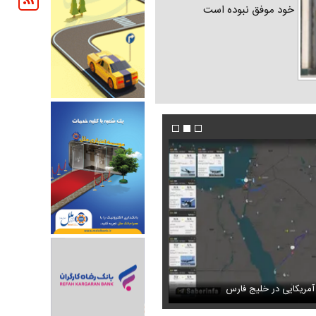
خود موفق نبوده است
 اخیر پربازدید شد
مریکایی در خلیج فارس
فیلم / لحظه ورود عاصم منیر و شهباز شریف به کعب
عکس دیده‌نشده ظل‌السلطنه نوه ناصرالدین ش