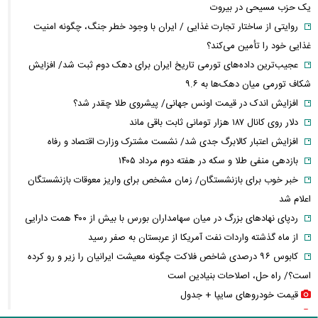
یک حزب مسیحی در بیروت
روایتی از ساختار تجارت غذایی / ایران با وجود خطر جنگ، چگونه امنیت
غذایی خود را تأمین می‌کند؟
عجیب‌ترین داده‌های تورمی تاریخ ایران برای دهک دوم ثبت شد/ افزایش
شکاف تورمی میان دهک‌ها به ۹.۶
افزایش اندک در قیمت اونس جهانی/ پیشروی طلا چقدر شد؟
دلار روی کانال ۱۸۷ هزار تومانی ثابت باقی ماند
افزایش اعتبار کالابرگ جدی شد/ نشست مشترک وزارت اقتصاد و رفاه
بازدهی منفی طلا و سکه در هفته دوم مرداد ۱۴۰۵
خبر خوب برای بازنشستگان/ زمان مشخص برای واریز معوقات بازنشستگان
اعلام شد
ردپای نهاد‌های بزرگ در میان سهامداران بورس با بیش از ۴۰۰ همت دارایی
از ماه گذشته واردات نفت آمریکا از عربستان به صفر رسید
کابوس ۹۶ درصدی شاخص فلاکت چگونه معیشت ایرانیان را زیر و رو کرده
است؟/ راه حل، اصلاحات بنیادین است
قیمت خودرو‌های سایپا + جدول
قیمت خودرو‌های ایران خودرو + جدول