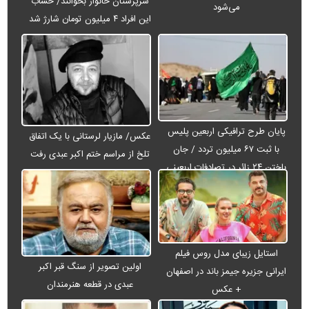
سرپرستان خانوار بخوانند/ حساب
می‌شود
این افراد ۴ میلیون تومان شارژ شد
پایان طرح ترافیکی اربعین پلیس
عکس/ مازیار لرستانی با یک اتفاق
با ثبت ۶۷ میلیون تردد / جان
تلخ از مراسم ختم اکبر عبدی رفت
باختن ۲۴ زائر در تصادفات اربعینی
استایل زیبای مدل روس فیلم
اولین تصویر از سنگ قبر اکبر
ایرانی جزیره جیمز باند در اصفهان
عبدی در قطعه هنرمندان
+ عکس