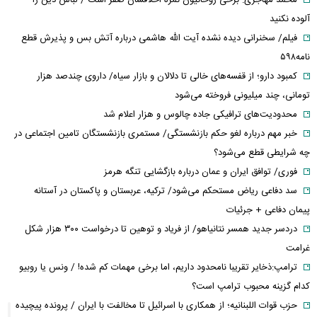
آلوده نکنید
فیلم/ سخنرانی دیده نشده آیت الله هاشمی درباره آتش بس و پذیرش قطع
نامه۵۹۸
کمبود دارو؛ از قفسه‌های خالی تا دلالان و بازار سیاه/ داروی چندصد هزار
تومانی، چند میلیونی فروخته می‌شود
محدودیت‌های ترافیکی جاده چالوس و هزار اعلام شد
خبر مهم درباره لغو حکم بازنشستگی/ مستمری بازنشستگان تامین اجتماعی در
چه شرایطی قطع می‌شود؟
فوری/ توافق ایران و عمان درباره بازگشایی تنگه هرمز
سد دفاعی ریاض مستحکم می‌شود/ ترکیه، عربستان و پاکستان در آستانه
پیمان دفاعی + جرئیات
دردسر جدید همسر نتانیاهو/ از فریاد و توهین تا درخواست ۳۰۰ هزار شکل
غرامت
ترامپ:ذخایر تقریبا نامحدود داریم، اما برخی مهمات کم شده! / ونس یا روبیو
کدام گزینه محبوب ترامپ است؟
حزب قوات اللبنانیه؛ از همکاری با اسرائیل تا مخالفت با ایران / پرونده پیچیده