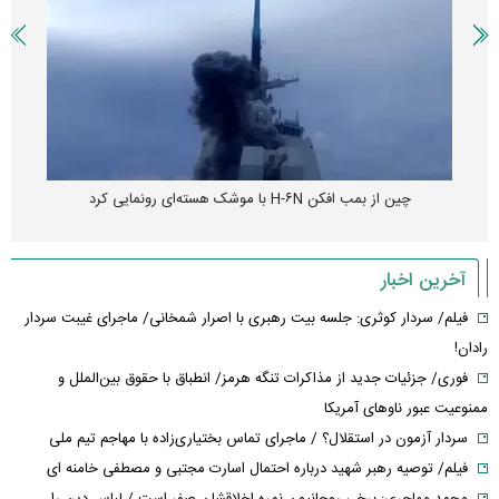
چین از بمب افکن H-۶N با موشک هسته‌ای رونمایی کرد
آخرین اخبار
فیلم/ سردار کوثری: جلسه بیت رهبری با اصرار شمخانی/ ماجرای غیبت سردار
رادان!
فوری/ جزئیات جدید از مذاکرات تنگه هرمز/ انطباق با حقوق بین‌الملل و
ممنوعیت عبور ناوهای آمریکا
سردار آزمون در استقلال؟ / ماجرای تماس بختیاری‌زاده با مهاجم تیم ملی
فیلم/ توصیه رهبر شهید درباره احتمال اسارت مجتبی و مصطفی خامنه ای
محمد مهاجری: برخی روحانیون نمره اخلاقشان صفر است / لباس دین را