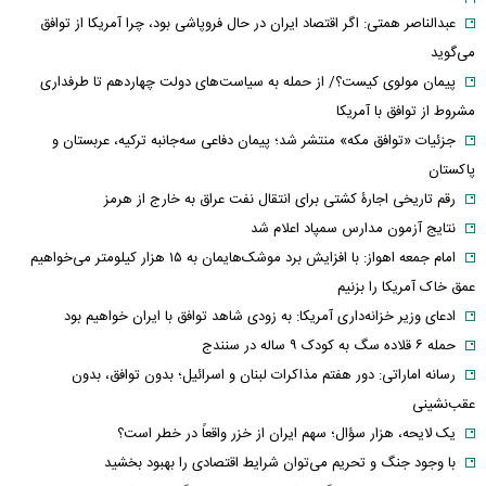
عبدالناصر همتی: اگر اقتصاد ایران در حال فروپاشی بود، چرا آمریکا از توافق
می‌گوید
پیمان مولوی کیست؟/ از حمله به سیاست‌های دولت چهاردهم تا طرفداری
مشروط از توافق با آمریکا
جزئیات «توافق مکه» منتشر شد؛ پیمان دفاعی سه‌جانبه ترکیه، عربستان و
پاکستان
رقم تاریخی اجارۀ کشتی برای انتقال نفت عراق به خارج از هرمز
نتایج آزمون مدارس سمپاد اعلام شد
امام‌ جمعه اهواز: با افزایش برد موشک‌هایمان به ۱۵ هزار کیلومتر می‌خواهیم
عمق خاک آمریکا را بزنیم
ادعای وزیر خزانه‌داری آمریکا: به زودی شاهد توافق با ایران خواهیم بود
حمله ۶ قلاده سگ به کودک ۹ ساله در سنندج
رسانه اماراتی: دور هفتم مذاکرات لبنان و اسرائیل؛ بدون توافق، بدون
عقب‌نشینی
یک لایحه، هزار سؤال؛ سهم ایران از خزر واقعاً در خطر است؟
با وجود جنگ و تحریم می‌توان شرایط اقتصادی را بهبود بخشید