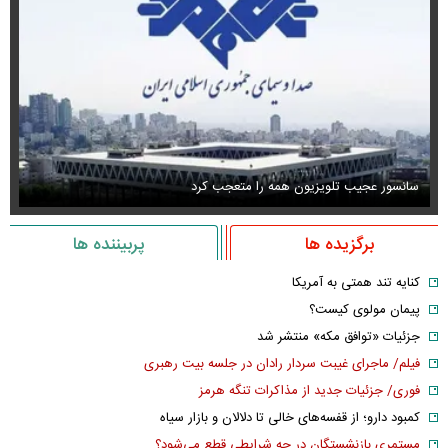
سانسور عجیب تلویزیون همه را متعجب کرد
اس
برگزیده ها
پربیننده ها
کنایه تند همتی به آمریکا
پیمان مولوی کیست؟
جزئیات «توافق مکه» منتشر شد
فیلم/ ماجرای غیبت سردار رادان در جلسه بیت رهبری
فوری/ جزئیات جدید از مذاکرات تنگه هرمز
کمبود دارو؛ از قفسه‌های خالی تا دلالان و بازار سیاه
مستمری بازنشستگان در چه شرایطی قطع می‌شود؟