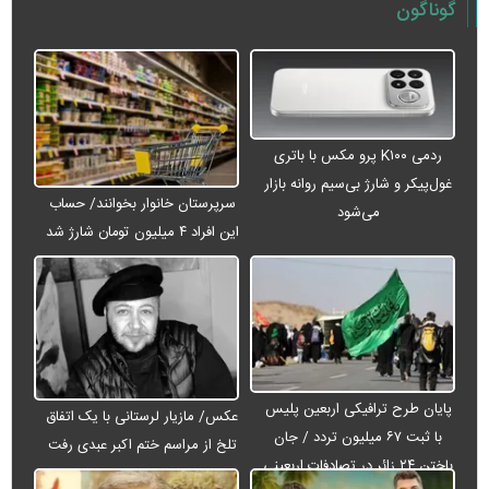
گوناگون
ردمی K۱۰۰ پرو مکس با باتری
غول‌پیکر و شارژ بی‌سیم روانه بازار
سرپرستان خانوار بخوانند/ حساب
می‌شود
این افراد ۴ میلیون تومان شارژ شد
پایان طرح ترافیکی اربعین پلیس
عکس/ مازیار لرستانی با یک اتفاق
با ثبت ۶۷ میلیون تردد / جان
تلخ از مراسم ختم اکبر عبدی رفت
باختن ۲۴ زائر در تصادفات اربعینی