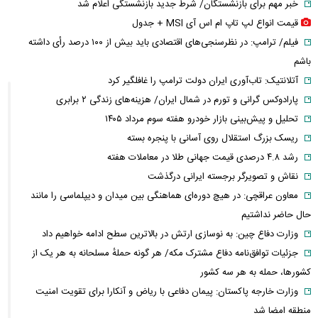
خبر مهم برای بازنشستگان/ شرط جدید بازنشستگی اعلام شد
قیمت انواع لپ تاپ ام اس آی MSI + جدول
فیلم/ ترامپ: در نظرسنجی‌های اقتصادی باید بیش از ۱۰۰ درصد رأی داشته
باشم
آتلانتیک: تاب‌آوری ایران دولت ترامپ را غافلگیر کرد
پارادوکس گرانی و تورم در شمال ایران/ هزینه‌های زندگی ۲ برابری
تحلیل و پیش‌بینی بازار خودرو هفته سوم مرداد ۱۴۰۵
ریسک بزرگ استقلال روی آسانی با پنجره بسته
رشد ۴.۸ درصدی قیمت جهانی طلا در معاملات هفته
نقاش و تصویرگر برجسته ایرانی درگذشت
معاون عراقچی: در هیچ دوره‌ای هماهنگی بین میدان و دیپلماسی را مانند
حال حاضر نداشتیم
وزارت دفاع چین: به نوسازی ارتش در بالاترین سطح ادامه خواهیم داد
جزئیات توافق‌نامه دفاع مشترک مکه/ هر گونه حملهٔ مسلحانه به هر یک از
کشورها، حمله به هر سه کشور
وزارت خارجه پاکستان: پیمان دفاعی با ریاض و آنکارا برای تقویت امنیت
منطقه امضا شد