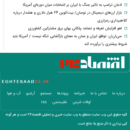
اذعان ترامپ به تاثیر جنگ با ایران بر انتخابات میان دوره‌ای آمریکا
بازار ارزهای دیجیتال در نوسان/ بیت‌کوین ۶۴ هزار دلاری و هشدار درباره
کلاهبرداری رمزارزی
لغو افزایش تعرفه و تصاعد پلکانی بهای برق مشترکین کشاورزی
سی‌ان‌ان: توافق ایران و عمان به معنای بازگشایی تنگه نیست / آمریکا باید
شروط بیشتری را برآورده کند
فعال‌سازی کیف پول ایران با یک کد دستوری/ انتقال وجه با شماره تلفن
همراه
فیلم/ سردار کوثری: جلسه بیت رهبری با اصرار شمخانی/ ماجرای غیبت سردار
رادان!
فوری/ جزئیات جدید از مذاکرات تنگه هرمز/ انطباق با حقوق بین‌الملل و
ممنوعیت عبور ناوهای آمریکا
درباره ما
تماس با ما
خبرنامه
پیوندها
جستجو
آرشیو
آب و هوا
سردار آزمون در استقلال؟ / ماجرای تماس بختیاری‌زاده با مهاجم تیم ملی
اوقات شرعی
نظرسنجی
rss
فیلم/ توصیه رهبر شهید درباره احتمال اسارت مجتبی و مصطفی خامنه ای
محمد مهاجری: برخی روحانیون نمره اخلاقشان صفر است / لباس دین را
کلیه حقوق این وب سایت متعلق به وب سایت خبری و تحلیلی اقتصاد۲۴ است و هر گونه
آلوده نکنید
کپی برداری با ذکر منبع بلا مانع است.