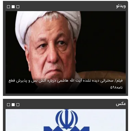
ویدئو
فیلم/ سخنرانی دیده نشده آیت الله هاشمی درباره آتش بس و پذیرش قطع
فی
نامه۵۹۸
می
عکس