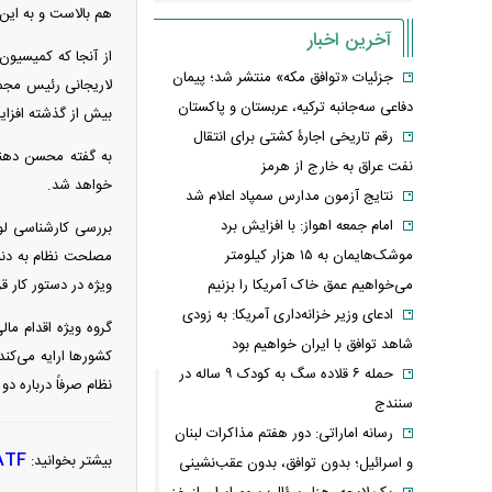
هم بالاست و به این 
آخرین اخبار
از آنجا که کمیسیو
جزئیات «توافق مکه» منتشر شد؛ پیمان
لاریجانی رئیس مجمع
دفاعی سه‌جانبه ترکیه، عربستان و پاکستان
بیش از گذشته افزای
رقم تاریخی اجارۀ کشتی برای انتقال
نفت عراق به خارج از هرمز
خواهد شد.
نتایج آزمون مدارس سمپاد اعلام شد
امام‌ جمعه اهواز: با افزایش برد
موشک‌هایمان به ۱۵ هزار کیلومتر
می‌خواهیم عمق خاک آمریکا را بزنیم
ویژه در دستور کار قر
ادعای وزیر خزانه‌داری آمریکا: به زودی
شاهد توافق با ایران خواهیم بود
کشور‌ها ارایه می‌ک
حمله ۶ قلاده سگ به کودک ۹ ساله در
نظام صرفاً درباره دو
سنندج
رسانه اماراتی: دور هفتم مذاکرات لبنان
FATF سلاح جدید پایداری برا
بیشتر بخوانید:
و اسرائیل؛ بدون توافق، بدون عقب‌نشینی