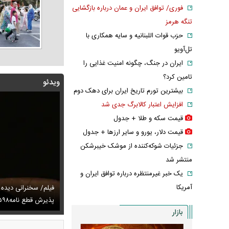
فوری/ توافق ایران و عمان درباره بازگشایی
تنگه هرمز
حزب قوات اللبنانیه و سایه همکاری با
تل‌آویو
ایران در جنگ، چگونه امنیت غذایی را
تامین کرد؟
ویدئو
بیشترین تورم تاریخ ایران برای دهک دوم
افزایش اعتبار کالابرگ جدی شد
قیمت سکه و طلا + جدول
قیمت دلار، یورو و سایر ارز‌ها + جدول
جزئیات شوکه‌کننده از موشک خیبرشکن
منتشر شد
یک خبر غیرمنتظره درباره توافق ایران و
آمریکا
توصیه رهبر شهید درباره احتمال اسارت مجتبی و مصطفی
فیلم/ سخنرانی دیده
ای
تایل جدید صابر ابر در فضای مجازی پربازدید شد
پذیرش قطع نامه۵۹۸
عکس دیده‌نشده 
بازار