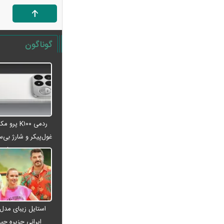
انتخابات میان دوره‌ای آمریکا
بازار ارزهای دیجیتال در نوسان/
بیت‌کوین ۶۴ هزار دلاری و هشدار درباره
گوناگون
کلاهبرداری رمزارزی
لغو افزایش تعرفه و تصاعد پلکانی بهای
برق مشترکین کشاورزی
سی‌ان‌ان: توافق ایران و عمان به معنای
بازگشایی تنگه نیست / آمریکا باید شروط
بیشتری را برآورده کند
ردمی K۱۰۰ پ
فعال‌سازی کیف پول ایران با یک کد
غول‌پیکر و شارژ بی‌سی
دستوری/ انتقال وجه با شماره تلفن همراه
می‌شود
فیلم/ سردار کوثری: جلسه بیت رهبری
با اصرار شمخانی/ ماجرای غیبت سردار
رادان!
فوری/ جزئیات جدید از مذاکرات تنگه
استایل زیبای مدل
هرمز/ انطباق با حقوق بین‌الملل و ممنوعیت
ایرانی جزیره جیم