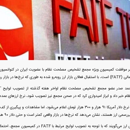
دید شد/ اولین
هجوم خودروسازان چینی به اروپا؛ آیا
واردات خودرو از منطق
 سیاسی + جدول
کارخانه‌های بحران‌زده نجات پیدا می‌کنند؟
داغی که بازار خودرو ر
 بازار رو به کاهش گذاشته است.
خبر داد و ابراز امیدواری کرد که در صحن مجمع نیز تصویب شود، نرخ ارز‌های عمد
در کانال‌های مجازی نرخ دلار آمریکا ۹۱ هزار و ۳۰۰ هزار تومان اعلام می‌شود، اما مشاه
رز هستند، نشان می‌دهد که نرخ‌ها در بازار واقعی کمتر است و حتی دلار ۹۰ هزار تومانی هم خریدار ندارد.
فند؛ قدرت تهدید
رونمایی از پوکو M ۸ پاور با باتری ۸۰۰۰
 است؟
میلی‌آمپرساعتی
رونمای
فعالان بازار غیررسمی ارز می‌گویند که با توجه به تصو