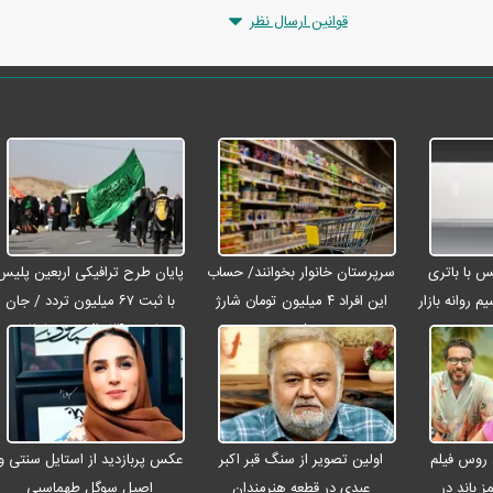
قوانین ارسال نظر
رو مکس با باتری
سرپرستان خانوار بخوانند/ حساب
پایان طرح ترافیکی اربعین پلیس
م روانه بازار
این افراد ۴ میلیون تومان شارژ
با ثبت ۶۷ میلیون تردد / جان
شد
باختن ۲۴ زائر در تصادفات
اربعینی
 روس فیلم
اولین تصویر از سنگ قبر اکبر
عکس پربازدید از استایل سنتی و
ز باند در
عبدی در قطعه هنرمندان
اصیل سوگل طهماسبی