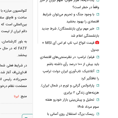
یک لایحه، هزار سؤال؛ سهم ایران از خزر
واقعاً در خطر است؟
با وجود جنگ و تحریم می‌توان شرایط
اقتصادی را بهبود بخشید
بین‌المللی است که
خبر مهم برای بازنشستگان/ شرط جدید
دائم ایران از لیست سیاه FATF یا گروه ویژه اقدام مالی علی
بازنشستگی اعلام شد
قیمت انواع لپ تاپ ام اس آی MSI +
FATF که در حا
جدول
ببخشد.
فیلم/ ترامپ: در نظرسنجی‌های اقتصادی
باید بیش از ۱۰۰ درصد رأی داشته باشم
در شرایط فعلی شما
آتلانتیک: تاب‌آوری ایران دولت ترامپ
اف‌ای‌تی‌اف آغاز ش
را غافلگیر کرد
حسن‌زاده، رئیس اتا
پارادوکس گرانی و تورم در شمال ایران/
مصلحت نظام درخواست کرده تا در راستا
هزینه‌های زندگی ۲ برابری
منبع:
ایرنا
تحلیل و پیش‌بینی بازار خودرو هفته
سوم مرداد ۱۴۰۵
ریسک بزرگ استقلال روی آسانی با