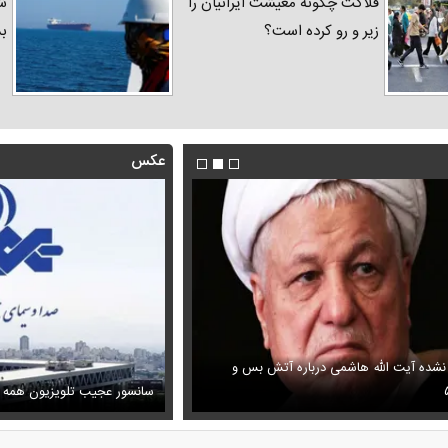
فلاکت چگونه معیشت ایرانیان را
شد
زیر و رو کرده است؟
ب
عکس
 نشده آیت الله هاشمی درباره آتش بس و
فیلم/ پزشکیان: اگر ارز ترجیحی را
ظل‌السلطنه نوه ناصرالدین شاه در لباس دامادی
پیش می‌آمد
سانسور عجیب تلویزیون همه 