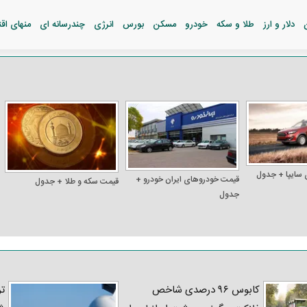
دلار و ارز
طلا و سکه
خودرو
مسکن
بورس
انرژی
چندرسانه ای
منهای اق
 سایپا + جدول
قیمت خودرو‌های ایران خودرو +
قیمت سکه و طلا + جدول
جدول
کابوس ۹۶ درصدی شاخص
تر