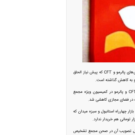
ه آزاد تهران؛ مناظره
ا تحت تأثیر قرار داد
انتشار خبر موافقت کمیسیون ویژه مجمع تشخیص مصلحت نظام با عضویت ایران در کنوانسیون‌های پالرمو و CFT که پیش نیاز الحاق
پس از آنکه سیدمحمد صدر عضو مجمع تشخیص مصلحت نظام اواخر هفته گذشته از تصویب لوایح CFT و پالرمو در کمیسیون ویژه مجمع
ه در فضای مجازی کاهشی شد.
دات و پیگیری از کف بازار چهارراه استانبول و سبزه میدان که
چین از بمب افکن H-۶N با موشک هسته‌ای
ی کرد
یب لوایح مرتبط با FATF در کمیسیون مجمع، احتمال تصویب آن در صحن مجمع تشخیص