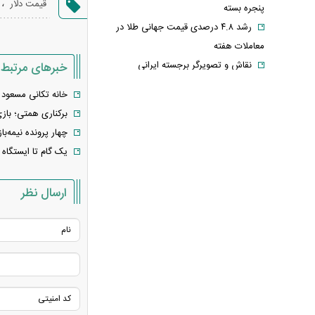
،
قیمت دلار
پنجره بسته
رشد ۴.۸ درصدی قیمت جهانی طلا در
معاملات هفته
نقاش و تصویرگر برجسته ایرانی
خبرهای مرتبط
درگذشت
خانه تکانی مسعود 
معاون عراقچی: در هیچ دوره‌ای
برکناری همتی؛ بازی
هماهنگی بین میدان و دیپلماسی را مانند
چهار پرونده نیمه‌با
حال حاضر نداشتیم
یک گام تا ایستگاه پایانی ATF
وزارت دفاع چین: به نوسازی ارتش در
بالاترین سطح ادامه خواهیم داد
ارسال نظر
جزئیات توافق‌نامه دفاع مشترک مکه/ هر
گونه حملهٔ مسلحانه به هر یک از کشورها،
حمله به هر سه کشور
وزارت خارجه پاکستان: پیمان دفاعی با
ریاض و آنکارا برای تقویت امنیت منطقه
امضا شد
اذعان ترامپ به تاثیر جنگ با ایران بر