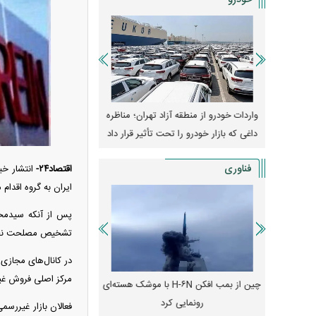
خودرو
وپا؛ آیا
واردات خودرو از منطقه آزاد تهران؛ مناظره
قیمت خودرو وارد فاز ج
دا می‌کنند؟
داغی که بازار خودرو را تحت تأثیر قرار داد
واکنش بازار به تحولات
فناوری
اقتصاد۲۴-
ایران به گروه اقدام مالی (FATF) است، با استقبال فعالان بازار ارز رو‌به‌رو شده به طوری که نرخ‌ها در
تشخیص مصلحت نظام 
مرکز اصلی فروش غیررسمی ا
رونمایی از پوکو M ۸ پاور با باتری ۸۰۰۰
چین از بمب افکن H-۶N با موشک هسته‌ای
پهپاد رهگیر یا موشک پدا
رونمایی کرد
کدامیک بیشتر