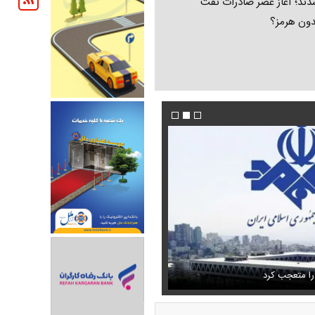
ند؛ آغاز عصر صادرات نفت
دون هرمز؟
 حذف نمی‌کردیم، قطعاً قحطی
فیلم/ توصیه رهبر شهید درباره احتمال اسارت م
را متعجب کرد
خامنه ای
استایل جدید صابر ابر در فضای مجازی پرباز