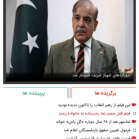
جوراب‌های شهباز شریف خبرساز شد
عک
برگزیده ها
پربیننده ها
این فیلم از رهبر انقلاب را تاکنون ندیده بودید
فیلم قتل حمیدرضا رجب‌زاده به خانواده رسید
شادمهر بعد از ۲۸ سال دوباره «گل یاس» خواند
فرمول تعیین حقوق بازنشستگان اعلام شد
قیمت طلای ۱۸ عیار از ۱۹ میلیون گذشت