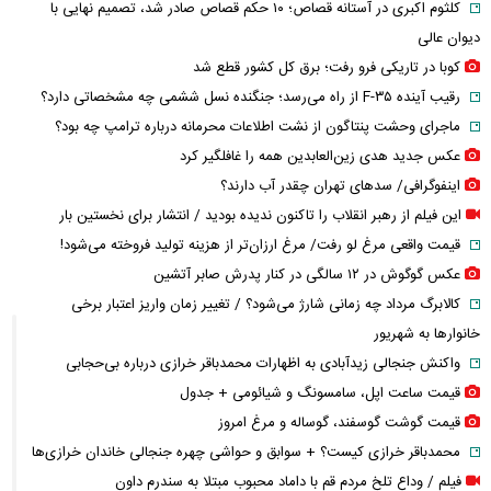
کلثوم اکبری در آستانه قصاص؛ ۱۰ حکم قصاص صادر شد، تصمیم نهایی با
دیوان عالی
کوبا در تاریکی فرو رفت؛ برق کل کشور قطع شد
رقیب آینده F-۳۵ از راه می‌رسد؛ جنگنده نسل ششمی چه مشخصاتی دارد؟
ماجرای وحشت پنتاگون از نشت اطلاعات محرمانه درباره ترامپ چه بود؟
عکس جدید هدی زین‌العابدین همه را غافلگیر کرد
اینفوگرافی/ سدهای تهران چقدر آب دارند؟
این فیلم از رهبر انقلاب را تاکنون ندیده بودید / انتشار برای نخستین بار
قیمت واقعی مرغ لو رفت/ مرغ ارزان‌تر از هزینه تولید فروخته می‌شود!
عکس گوگوش در ۱۲ سالگی در کنار پدرش صابر آتشین
کالابرگ مرداد چه زمانی شارژ می‌شود؟ / تغییر زمان واریز اعتبار برخی
خانوارها به شهریور
واکنش جنجالی زیدآبادی به اظهارات محمدباقر خرازی درباره بی‌حجابی
قیمت ساعت اپل، سامسونگ و شیائومی + جدول
قیمت گوشت گوسفند، گوساله و مرغ امروز
محمدباقر خرازی کیست؟ + سوابق و حواشی چهره جنجالی خاندان خرازی‌ها
فیلم / وداع تلخ مردم قم با داماد محبوب مبتلا به سندرم داون