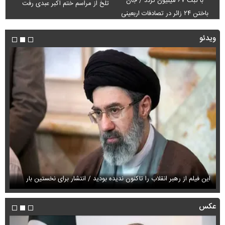
با ثبت ۶۷ میلیون تردد / جان
تلخ از مراسم ختم اکبر عبدی رفت
باختن ۲۴ زائر در تصادفات اربعینی
ویدئو
این فیلم از رهبر انقلاب را تاکنون ندیده بودید / انتشار برای نخستین بار
فی
عکس