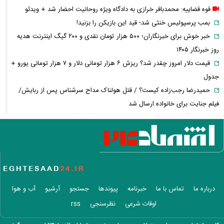
قوه قضاییه: محمدباقر خرازی به دادگاه ویژه روحانیت احضار شد + ویدئو
بمب پرسپولیس خنثی شد؛ قید این بازیکن را بزنید!
خبر خوش برای خبرنگاران؛ ۵۰۰ هزار تومان نقدی و ۲۰۰ گیگ اینترنت هدیه
روز خبرنگار ۱۴۰۵
قیمت دلار امروز چقدر شد؟ ریزش ۶ هزار تومانی دلار و ۷ هزار تومانی یورو +
جدول
حمیدرضا رجب‌زاده کیست؟ / قتل هولناک مداح سرشناس پس از ربایش/
فیلم جنایت برای خانواده ارسال شد
روز خبرنگار نمادی برای قدردانی از توسعه‌دهندگان آگاهی و شفافیت
شادمهر عقیلی بعد از ۲۸ سال «گل یاس» را دوباره خواند + ویدئو
آمار تکان‌دهنده مصرف تریاک در ایران؛ مردم این شهر رکورددار شدند!
قیمت طلای ۱۸ عیار از ۱۹ میلیون گذشت
مابه‌التفاوت حقوق بازنشستگان چه زمانی واریز می‌شود؟ تأمین اجتماعی
تکلیف را روشن کرد
درباره ما
تماس با ما
خبرنامه
پیوندها
جستجو
آرشیو
آب و هوا
آخرین خبر از ترمیم دستمزد کارگران؛ مذاکرات افزایش حقوق چه زمانی آغاز
اوقات شرعی
نظرسنجی
rss
می‌شود؟