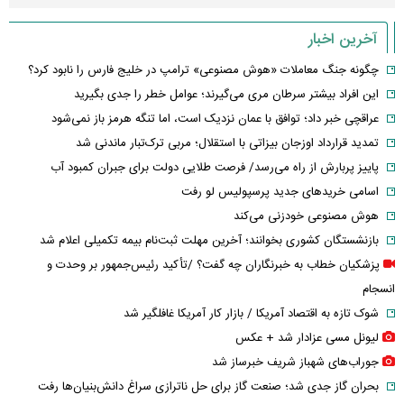
آخرین اخبار
چگونه جنگ معاملات «هوش مصنوعی» ترامپ در خلیج فارس را نابود کرد؟
این افراد بیشتر سرطان مری می‌گیرند؛ عوامل خطر را جدی بگیرید
عراقچی خبر داد؛ توافق با عمان نزدیک است، اما تنگه هرمز باز نمی‌شود
تمدید قرارداد اوزجان بیزاتی با استقلال؛ مربی ترک‌تبار ماندنی شد
پاییز پربارش از راه می‌رسد/ فرصت طلایی دولت برای جبران کمبود آب
اسامی خریدهای جدید پرسپولیس لو رفت
هوش مصنوعی خودزنی می‌کند
بازنشستگان کشوری بخوانند؛ آخرین مهلت ثبت‌نام بیمه تکمیلی اعلام شد
پزشکیان خطاب به خبرنگاران چه گفت؟ /تأکید رئیس‌جمهور بر وحدت و
انسجام
شوک تازه به اقتصاد آمریکا / بازار کار آمریکا غافلگیر شد
لیونل مسی عزادار شد + عکس
جوراب‌های شهباز شریف خبرساز شد
بحران گاز جدی شد؛ صنعت گاز برای حل ناترازی سراغ دانش‌بنیان‌ها رفت