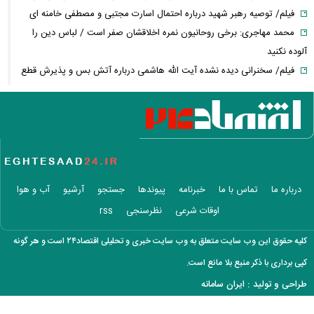
فیلم/ توصیه رهبر شهید درباره احتمال اسارت مجتبی و مصطفی خامنه ای
محمد مهاجری: برخی روحانیون نمره اخلاقشان صفر است / لباس دین را
آلوده نکنید
فیلم/ سخنرانی دیده نشده آیت الله هاشمی درباره آتش بس و پذیرش قطع
نامه۵۹۸
کمبود دارو؛ از قفسه‌های خالی تا دلالان و بازار سیاه/ داروی چندصد هزار
تومانی، چند میلیونی فروخته می‌شود
محدودیت‌های ترافیکی جاده چالوس و هزار اعلام شد
خبر مهم درباره لغو حکم بازنشستگی/ مستمری بازنشستگان تامین اجتماعی در
چه شرایطی قطع می‌شود؟
درباره ما
تماس با ما
خبرنامه
پیوندها
جستجو
آرشیو
آب و هوا
فوری/ توافق ایران و عمان درباره بازگشایی تنگه هرمز
اوقات شرعی
نظرسنجی
rss
سد دفاعی ریاض مستحکم می‌شود/ ترکیه، عربستان و پاکستان در آستانه
پیمان دفاعی + جرئیات
کلیه حقوق این وب سایت متعلق به وب سایت خبری و تحلیلی اقتصاد۲۴ است و هر گونه
دردسر جدید همسر نتانیاهو/ از فریاد و توهین تا درخواست ۳۰۰ هزار شکل
کپی برداری با ذکر منبع بلا مانع است.
غرامت
طراحی و تولید :
ایران سامانه
ترامپ:ذخایر تقریبا نامحدود داریم، اما برخی مهمات کم شده! / ونس یا روبیو