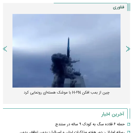
فناوری
چین از بمب افکن H-۶N با موشک هسته‌ای رونمایی کرد
آخرین اخبار
حمله ۶ قلاده سگ به کودک ۹ ساله در سنندج
رسانه اماراتی: دور هفتم مذاکرات لبنان و اسرائیل؛ بدون توافق، بدون