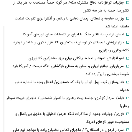
جزئیات توافق‌نامه دفاع مشترک مکه/ هر گونه حملهٔ مسلحانه به هر یک از
کشورها، حمله به هر سه کشور
وزارت خارجه پاکستان: پیمان دفاعی با ریاض و آنکارا برای تقویت امنیت
منطقه امضا شد
اذعان ترامپ به تاثیر جنگ با ایران بر انتخابات میان دوره‌ای آمریکا
بازار ارزهای دیجیتال در نوسان/ بیت‌کوین ۶۴ هزار دلاری و هشدار درباره
کلاهبرداری رمزارزی
لغو افزایش تعرفه و تصاعد پلکانی بهای برق مشترکین کشاورزی
سی‌ان‌ان: توافق ایران و عمان به معنای بازگشایی تنگه نیست / آمریکا باید
شروط بیشتری را برآورده کند
فعال‌سازی کیف پول ایران با یک کد دستوری/ انتقال وجه با شماره تلفن
همراه
فیلم/ سردار کوثری: جلسه بیت رهبری با اصرار شمخانی/ ماجرای غیبت سردار
رادان!
فوری/ جزئیات جدید از مذاکرات تنگه هرمز/ انطباق با حقوق بین‌الملل و
ممنوعیت عبور ناوهای آمریکا
سردار آزمون در استقلال؟ / ماجرای تماس بختیاری‌زاده با مهاجم تیم ملی