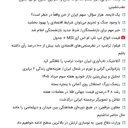
عقب‌نشینی
یک لایحه، هزار سؤال؛ سهم ایران از خزر واقعاً در خطر است؟
با وجود جنگ و تحریم می‌توان شرایط اقتصادی را بهبود بخشید
خبر مهم برای بازنشستگان/ شرط جدید بازنشستگی اعلام شد
قیمت انواع لپ تاپ ام اس آی MSI + جدول
فیلم/ ترامپ: در نظرسنجی‌های اقتصادی باید بیش از ۱۰۰ درصد رأی داشته
باشم
آتلانتیک: تاب‌آوری ایران دولت ترامپ را غافلگیر کرد
پارادوکس گرانی و تورم در شمال ایران/ هزینه‌های زندگی ۲ برابری
تحلیل و پیش‌بینی بازار خودرو هفته سوم مرداد ۱۴۰۵
ریسک بزرگ استقلال روی آسانی با پنجره بسته
رشد ۴.۸ درصدی قیمت جهانی طلا در معاملات هفته
نقاش و تصویرگر برجسته ایرانی درگذشت
معاون عراقچی: در هیچ دوره‌ای هماهنگی بین میدان و دیپلماسی را مانند
حال حاضر نداشتیم
وزارت دفاع چین: به نوسازی ارتش در بالاترین سطح ادامه خواهیم داد