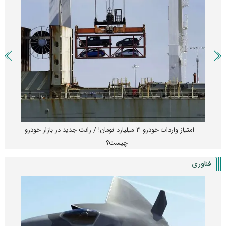
آغاز فروش فوری تویوتا RAV۴ مدل ۲۰۲۵ + جزئیات
فناوری