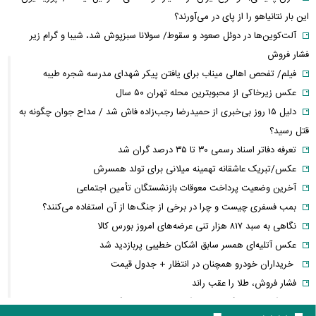
این بار نتانیاهو را از پای در می‌آورند؟
آلت‌کوین‌ها در دوئل صعود و سقوط/ سولانا سبزپوش شد، شیبا و گرام زیر
فشار فروش
فیلم/ تفحص اهالی میناب برای یافتن پیکر شهدای مدرسه شجره طیبه
عکس زیرخاکی از محبوبترین محله تهران ۵۰ سال
دلیل ۱۵ روز بی‌خبری از حمیدرضا رجب‌زاده فاش شد / مداح جوان چگونه به
قتل رسید؟
تعرفه دفاتر اسناد رسمی ۳۰ تا ۳۵ درصد گران شد
عکس/تبریک عاشقانه تهمینه میلانی برای تولد همسرش
آخرین وضعیت پرداخت معوقات بازنشستگان تأمین اجتماعی
بمب فسفری چیست و چرا در برخی از جنگ‌ها از آن استفاده می‌کنند؟
نگاهی به سبد ۸۱۷ هزار تنی عرضه‌های امروز بورس کالا
عکس آتلیه‌ای همسر سابق اشکان خطیبی پربازدید شد
خریداران خودرو همچنان در انتظار + جدول قیمت
فشار فروش، طلا را عقب راند
۶ ویژگی سامسونگ که هیچ گوشی اندرویدی دیگری ندارد