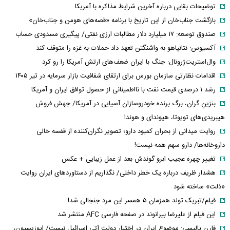
توضیحات بقایی درباره آخرین شرایط مذاکره با آمریکا
بازگشت جناب‌خان از این تاریخ با برنامه «قصه‌های هومن و جناب‌خان»
صندوق توسعه: ۱۷ میلیارد دلار مطالبات ارزی نفتی/ پیگیری مسدودی حساب
آکسیوس: نتانیاهو به واشنگتن تعهد داد حملات به غزه را متوقف کند
وال‌استریت‌ژرونال: جنگ با ایران ضعف‌های ارتش آمریکا را رو کرد
اقدامات نظارتی سازمان بورس برای ارتقای شفافیت بازار سرمایه در تیر ۱۴۰۵
رشد ۱ درصدی قیمت نفت با نااطمینانی از حصول توافق ایران و آمریکا
بنزینِ گران، برگ برنده خودروسازان آسیایی در آمریکا/ جهش فروش
هیبریدی‌های تویوتا، هیوندای و هوندا
روایت میدانی از بحران کمبود دارو؛ تصویر نگران‌کننده از قفسه خالی
داروخانه‌ها/ دارو سهم همه نیست!
تغییر چهره عجیب ابرو گوندش بعد از عمل زیبایی + عکس
هشدار ظریف درباره یک خطر داخلی/ نگذاریم از دستاوردهای ایران روایت
«ذلت» ساخته شود
فیلم/تبریک تولد همزمان ۵ همسر این مرد جنجالی شد!
این فیلم از علیرضا بیرانوند در صفحه فارسی AFC منتشر شد
فارن پالیسی: موضوع ایران در اختیار دولت آتی اسرائیل نیست/ اپوزیسیون،