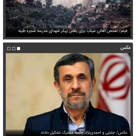
فیلم/تبریک تولد همزمان ۵ همسر این مرد جنجالی شد!
ای
عکس
عکس زیرخاکی از محبوبترین محله تهران ۵۰ سال
عک