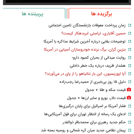
برگزیده ها
پربیننده ها
زمان پرداخت معوقات بازنشستگان تامین اجتماعی
حسین آقایاری، تراستی ابربدهکار کیست؟
توضیحات بقایی درباره آخرین شرایط مذاکره با آمریکا
بنزینِ گران، برگ برنده خودروسازان آسیایی در آمریکا
روایت میدانی از بحران کمبود دارو؛
هشدار ظریف درباره یک خطر داخلی
آیا اپوزیسیون، این بار نتانیاهو را از پای در می‌آورند؟
دلیل ۱۵ روز بی‌خبری از حمیدرضا رجب‌زاده
قیمت سکه و طلا + جدول
قیمت دلار، یورو و سایر ارز‌ها + جدول
فشار آمریکا بر اسرائیل برای پایان درگیری‌ها
ادعای یک رسانه از انتظار تهران برای قول آمریکایی‌ها
حکم جدید رهبری برای محمدباقر ذوالقدر
پیمان نظامی جدید میان کره شمالی و روسیه بسته شد