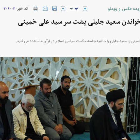
زیده عکس و ویدئو
کد خبر:
۳۰۶۰۰۳
ارز‌ها + جدول
قیمت خودرو‌های ایران خودرو + جدول
قیمت خودرو‌های ای
واندن سعید جلیلی پشت سر سید علی خمینی
خمینی و سعید جلیلی را حاشیه جلسه حکمت سیاسی اسلام در قرآن مشاهده می کنید.
بازار مسکن؛ فنر
کارنامه مردود محسن پاک‌ نژاد؛ از افت شدید
 شده
درآمد ارزی تا بازی با عزل و نصب‌ها
۰۵