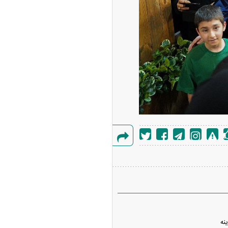
گزارش
خطا
نه