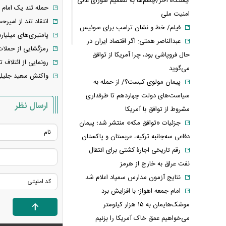
ایستگاه آخر/چشم‌ها به تصمیم شورای عالی
حمله تند یک امام 
امنیت ملی
انتقاد تند از امیرح
فیلم/ خط و نشان ترامپ برای سوئیس
پامنبری‌های میلیار
عبدالناصر همتی: اگر اقتصاد ایران در
رمزگشایی از حملات 
حال فروپاشی بود، چرا آمریکا از توافق
رونمایی از ائتلاف 
می‌گوید
واکنش سعید جلیلی 
پیمان مولوی کیست؟/ از حمله به
سیاست‌های دولت چهاردهم تا طرفداری
ارسال نظر
مشروط از توافق با آمریکا
جزئیات «توافق مکه» منتشر شد؛ پیمان
دفاعی سه‌جانبه ترکیه، عربستان و پاکستان
رقم تاریخی اجارۀ کشتی برای انتقال
نفت عراق به خارج از هرمز
نتایج آزمون مدارس سمپاد اعلام شد
امام‌ جمعه اهواز: با افزایش برد
موشک‌هایمان به ۱۵ هزار کیلومتر
می‌خواهیم عمق خاک آمریکا را بزنیم