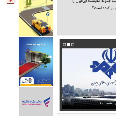
ت چگونه معیشت ایرانیان را
و رو کرده است؟
تمال اسارت مجتبی و مصطفی
فیلم/پزشکیان:از قالیباف خواهش کردیم که رئیس ت
را متعجب کرد
شود
استایل جدید صابر ابر در فضای مجازی پرباز