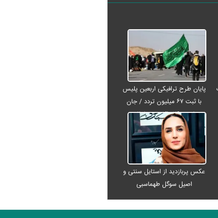
پایان طرح ترافیکی اربعین پلیس
با ثبت ۶۷ میلیون تردد / جان
باختن ۲۴ زائر در تصادفات
اربعینی
عکس پربازدید از استایل سنتی و
اصیل سوگل طهماسبی