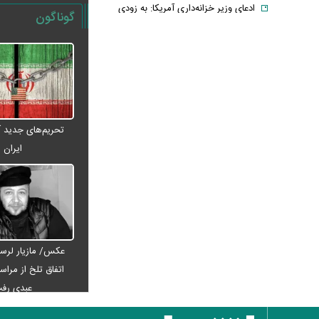
ادعای وزیر خزانه‌داری آمریکا: به زودی
گوناگون
شاهد توافق با ایران خواهیم بود
حمله ۶ قلاده سگ به کودک ۹ ساله در
سنندج
رسانه اماراتی: دور هفتم مذاکرات لبنان
و اسرائیل؛ بدون توافق، بدون عقب‌نشینی
یک لایحه، هزار سؤال؛ سهم ایران از خزر
تحریم‌های جدید آم
واقعاً در خطر است؟
ایران
با وجود جنگ و تحریم می‌توان شرایط
اقتصادی را بهبود بخشید
خبر مهم برای بازنشستگان/ شرط جدید
بازنشستگی اعلام شد
قیمت انواع لپ تاپ ام اس آی MSI +
عکس/ مازیار لرست
جدول
اتفاق تلخ از مراس
فیلم/ ترامپ: در نظرسنجی‌های اقتصادی
عبدی رف
باید بیش از ۱۰۰ درصد رأی داشته باشم
آتلانتیک: تاب‌آوری ایران دولت ترامپ