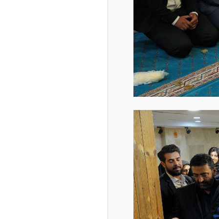
ه آزاد تهران؛ مناظره
ا تحت تأثیر قرار داد
چین از بمب افکن H-۶N با موشک هسته‌ای
ی کرد