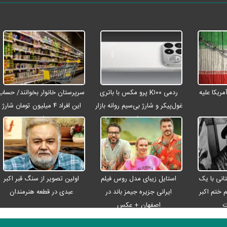
ریکا علیه
ردمی K۱۰۰ پرو مکس با باتری
سرپرستان خانوار بخوانند/ حساب
غول‌پیکر و شارژ بی‌سیم روانه بازار
این افراد ۴ میلیون تومان شارژ
می‌شود
شد
انی با یک
استایل زیبای مدل روس فیلم
اولین تصویر از سنگ قبر اکبر
م ختم اکبر
ایرانی جزیره جیمز باند در
عبدی در قطعه هنرمندان
ت
اصفهان + عکس