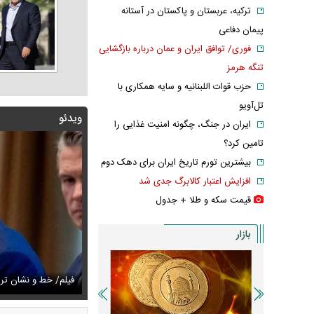
ترکیه، عربستان و پاکستان در آستانه
پیمان دفاعی
فوری/ توافق ایران و عمان درباره بازگشایی
تنگه هرمز
حزب قوات اللبنانیه و سایه همکاری با
تل‌آویو
ویدئو
ایران در جنگ، چگونه امنیت غذایی را
تامین کرد؟
بیشترین تورم تاریخ ایران برای دهک دوم
افزایش اعتبار کالابرگ جدی شد
قیمت سکه و طلا + جدول
بازار
زشکیان:از قالیباف خواهش کردیم که رئیس تیم مذاکره‌کننده
تایل جدید صابر ابر در فضای مجازی پربازدید شد
فیلم/ خط و نشان ت
عکس دیده‌نشده 