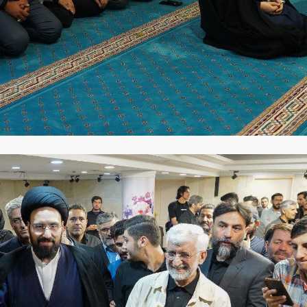
دید شد/ اولین
هجوم خودروسازان چینی به اروپا؛ آیا
واردات خودرو از منطق
 سیاسی + جدول
کارخانه‌های بحران‌زده نجات پیدا می‌کنند؟
داغی که بازار خودرو ر
فند؛ قدرت تهدید
رونمایی از پوکو M ۸ پاور با باتری ۸۰۰۰
 است؟
میلی‌آمپرساعتی
رونمای