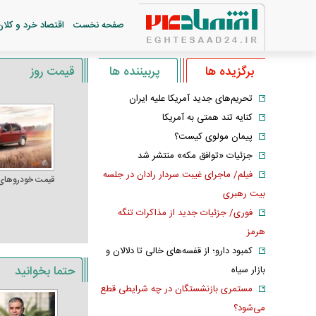
صفحه نخست
اقتصاد خرد و کلان
برگزیده ها
پربیننده ها
قیمت روز
تحریم‌های جدید آمریکا علیه ایران
کنایه تند همتی به آمریکا
پیمان مولوی کیست؟
جزئیات «توافق مکه» منتشر شد
فیلم/ ماجرای غیبت سردار رادان در جلسه
قیمت خودرو‌های
بیت رهبری
فوری/ جزئیات جدید از مذاکرات تنگه
هرمز
کمبود دارو؛ از قفسه‌های خالی تا دلالان و
حتما بخوانید
بازار سیاه
مستمری بازنشستگان در چه شرایطی قطع
می‌شود؟