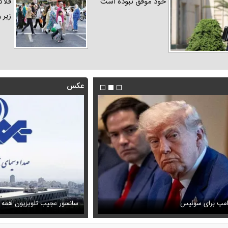
خود موفق نبوده است
فلاک
زیر 
عکس
فیلم/ توصیه رهبر شهید درباره اح
رامپ برای سوئیس
ظل‌السلطنه نوه ناصرالدین شاه در لباس دامادی
خامنه ای
سانسور عجیب تلویزیون همه 