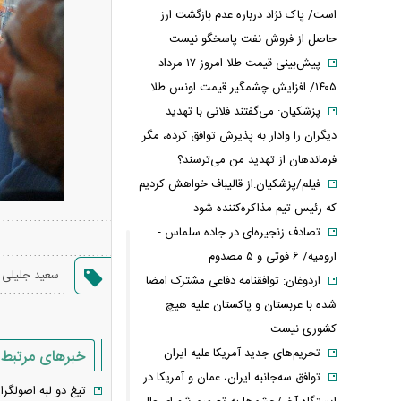
است/ پاک نژاد درباره عدم بازگشت ارز
حاصل از فروش نفت پاسخگو نیست
پیش‌بینی قیمت طلا امروز ۱۷ مرداد
۱۴۰۵/ افزایش چشمگیر قیمت اونس طلا
پزشکیان: می‌گفتند فلانی با تهدید
دیگران را وادار به پذیرش توافق کرده، مگر
فرماندهان از تهدید من می‌ترسند؟
فیلم/پزشکیان:از قالیباف خواهش کردیم
که رئیس تیم مذاکره‌کننده شود
تصادف زنجیره‌ای در جاده سلماس -
ارومیه/ ۶ فوتی و ۵ مصدوم
سعید جلیلی
اردوغان: توافقنامه دفاعی مشترک امضا
شده با عربستان و پاکستان علیه هیچ
کشوری نیست
تحریم‌های جدید آمریکا علیه ایران
خبرهای مرتبط
توافق سه‌جانبه ایران، عمان و آمریکا در
تیغ دو لبه اصولگر