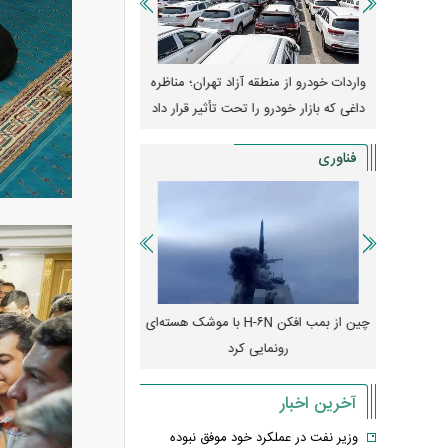
وپا؛ آیا
واردات خودرو از منطقه آزاد تهران؛ مناظره
قیمت خودرو وارد فاز ج
دا می‌کنند؟
داغی که بازار خودرو را تحت تأثیر قرار داد
واکنش بازار به تحولات
فناوری
رونمایی از پوکو M ۸ پاور با باتری ۸۰۰۰
چین از بمب افکن H-۶N با موشک هسته‌ای
پهپاد رهگیر یا موشک پدا
رونمایی کرد
کدامیک بیشتر
آخرین اخبار
وزیر نفت در عملکرد خود موفق نبوده