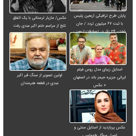
پایان طرح ترافیکی اربعین پلیس
عکس/ مازیار لرستانی با یک اتفاق
با ثبت ۶۷ میلیون تردد / جان
تلخ از مراسم ختم اکبر عبدی رفت
باختن ۲۴ زائر در تصادفات اربعینی
استایل زیبای مدل روس فیلم
اولین تصویر از سنگ قبر اکبر
ایرانی جزیره جیمز باند در اصفهان
عبدی در قطعه هنرمندان
+ عکس
عکس پربازدید از استایل سنتی و
اصیل سوگل طهماسبی