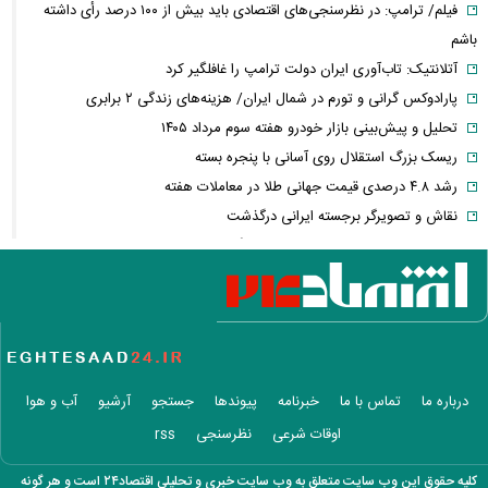
فیلم/ ترامپ: در نظرسنجی‌های اقتصادی باید بیش از ۱۰۰ درصد رأی داشته
باشم
آتلانتیک: تاب‌آوری ایران دولت ترامپ را غافلگیر کرد
پارادوکس گرانی و تورم در شمال ایران/ هزینه‌های زندگی ۲ برابری
تحلیل و پیش‌بینی بازار خودرو هفته سوم مرداد ۱۴۰۵
ریسک بزرگ استقلال روی آسانی با پنجره بسته
رشد ۴.۸ درصدی قیمت جهانی طلا در معاملات هفته
نقاش و تصویرگر برجسته ایرانی درگذشت
معاون عراقچی: در هیچ دوره‌ای هماهنگی بین میدان و دیپلماسی را مانند
حال حاضر نداشتیم
وزارت دفاع چین: به نوسازی ارتش در بالاترین سطح ادامه خواهیم داد
جزئیات توافق‌نامه دفاع مشترک مکه/ هر گونه حملهٔ مسلحانه به هر یک از
کشورها، حمله به هر سه کشور
وزارت خارجه پاکستان: پیمان دفاعی با ریاض و آنکارا برای تقویت امنیت
درباره ما
تماس با ما
خبرنامه
پیوندها
جستجو
آرشیو
آب و هوا
منطقه امضا شد
اوقات شرعی
نظرسنجی
rss
اذعان ترامپ به تاثیر جنگ با ایران بر انتخابات میان دوره‌ای آمریکا
بازار ارزهای دیجیتال در نوسان/ بیت‌کوین ۶۴ هزار دلاری و هشدار درباره
کلیه حقوق این وب سایت متعلق به وب سایت خبری و تحلیلی اقتصاد۲۴ است و هر گونه