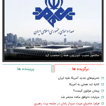
سانسور عجیب تلویزیون همه را متعجب کرد
اس
برگزیده ها
پربیننده ها
تحریم‌های جدید آمریکا علیه ایران
کنایه تند همتی به آمریکا
پیمان مولوی کیست؟
جزئیات «توافق مکه» منتشر شد
فیلم/ ماجرای غیبت سردار رادان در جلسه بیت رهبری