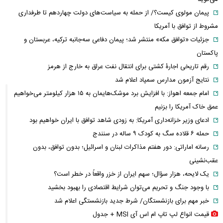
پیمان مولوی کیست؟/ از حمله به سیاست‌های دولت چهاردهم تا طرفداری
مشروط از توافق با آمریکا
جزئیات «توافق مکه» منتشر شد؛ پیمان دفاعی سه‌جانبه ترکیه، عربستان و
پاکستان
رقم تاریخی اجارۀ کشتی برای انتقال نفت عراق به خارج از هرمز
نتایج آزمون مدارس سمپاد اعلام شد
امام‌ جمعه اهواز: با افزایش برد موشک‌هایمان به ۱۵ هزار کیلومتر می‌خواهیم
عمق خاک آمریکا را بزنیم
ادعای وزیر خزانه‌داری آمریکا: به زودی شاهد توافق با ایران خواهیم بود
حمله ۶ قلاده سگ به کودک ۹ ساله در سنندج
رسانه اماراتی: دور هفتم مذاکرات لبنان و اسرائیل؛ بدون توافق، بدون
عقب‌نشینی
یک لایحه، هزار سؤال؛ سهم ایران از خزر واقعاً در خطر است؟
با وجود جنگ و تحریم می‌توان شرایط اقتصادی را بهبود بخشید
خبر مهم برای بازنشستگان/ شرط جدید بازنشستگی اعلام شد
قیمت انواع لپ تاپ ام اس آی MSI + جدول