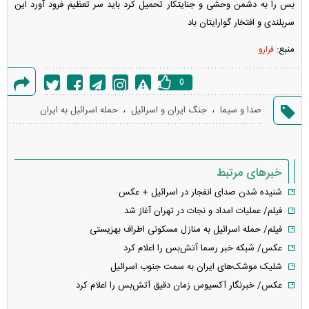
بس را به دشمن وحشی و جنایتکار تحمیل کرد باید سر تعظیم فرود آورد این
سربلندی و افتخار گوارایتان باد
منبع:
فرارو
0
گزارش
،
،
صدا و سیما
جنگ ایران و اسرائیل
حمله اسرائیل به ایران
خطا
خبرهای مرتبط
شنیده شدن صدای انفجار در اسرائیل + عکس
فیلم/ عملیات امداد و نجات در تهران آغاز شد
فیلم/ حمله اسرائیل به منازل مسکونی اطراف بهزیستی
عکس/ شبکه خبر رسما آتش‌بس را اعلام کرد
شلیک موشک‌های ایران به سمت جنوب اسرائیل
عکس/ خبرنگار آکسیوس زمان دقیق آتش‌بس را اعلام کرد