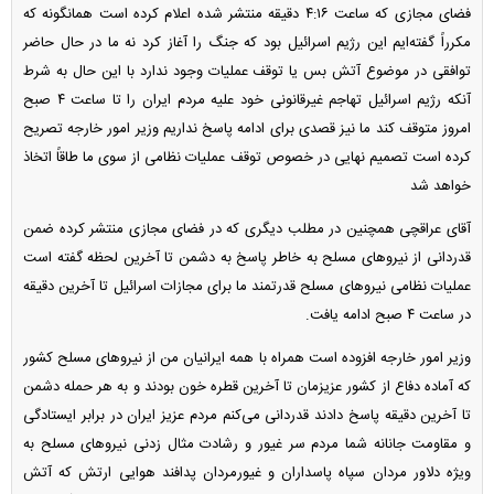
فضای مجازی که ساعت ۴:۱۶ دقیقه منتشر شده اعلام کرده است همانگونه که
مکرراً گفته‌ایم این رژیم اسرائیل بود که جنگ را آغاز کرد نه ما در حال حاضر
توافقی در موضوع آتش بس یا توقف عملیات وجود ندارد با این حال به شرط
آنکه رژیم اسرائیل تهاجم غیرقانونی خود علیه مردم ایران را تا ساعت ۴ صبح
امروز متوقف کند ما نیز قصدی برای ادامه پاسخ نداریم وزیر امور خارجه تصریح
کرده است تصمیم نهایی در خصوص توقف عملیات نظامی از سوی ما طاقاً اتخاذ
خواهد شد
آقای عراقچی همچنین در مطلب دیگری که در فضای مجازی منتشر کرده ضمن
قدردانی از نیرو‌های مسلح به خاطر پاسخ به دشمن تا آخرین لحظه گفته است
عملیات نظامی نیرو‌های مسلح قدرتمند ما برای مجازات اسرائیل تا آخرین دقیقه
در ساعت ۴ صبح ادامه یافت.
وزیر امور خارجه افزوده است همراه با همه ایرانیان من از نیرو‌های مسلح کشور
که آماده دفاع از کشور عزیزمان تا آخرین قطره خون بودند و به هر حمله دشمن
تا آخرین دقیقه پاسخ دادند قدردانی می‌کنم مردم عزیز ایران در برابر ایستادگی
و مقاومت جانانه شما مردم سر غیور و رشادت مثال زدنی نیرو‌های مسلح به
ویژه دلاور مردان سپاه پاسداران و غیورمردان پدافند هوایی ارتش که آتش