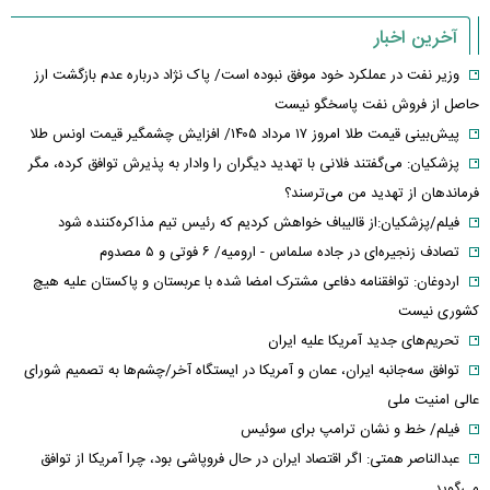
آخرین اخبار
وزیر نفت در عملکرد خود موفق نبوده است/ پاک نژاد درباره عدم بازگشت ارز
حاصل از فروش نفت پاسخگو نیست
پیش‌بینی قیمت طلا امروز ۱۷ مرداد ۱۴۰۵/ افزایش چشمگیر قیمت اونس طلا
پزشکیان: می‌گفتند فلانی با تهدید دیگران را وادار به پذیرش توافق کرده، مگر
فرماندهان از تهدید من می‌ترسند؟
فیلم/پزشکیان:از قالیباف خواهش کردیم که رئیس تیم مذاکره‌کننده شود
تصادف زنجیره‌ای در جاده سلماس - ارومیه/ ۶ فوتی و ۵ مصدوم
اردوغان: توافقنامه دفاعی مشترک امضا شده با عربستان و پاکستان علیه هیچ
کشوری نیست
تحریم‌های جدید آمریکا علیه ایران
توافق سه‌جانبه ایران، عمان و آمریکا در ایستگاه آخر/چشم‌ها به تصمیم شورای
عالی امنیت ملی
فیلم/ خط و نشان ترامپ برای سوئیس
عبدالناصر همتی: اگر اقتصاد ایران در حال فروپاشی بود، چرا آمریکا از توافق
می‌گوید