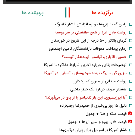
برگزیده ها
پربیننده ها
پایان گمانه زنی‌ها درباره افزایش اعتبار کالابرگ
روایت فارن افرز از شبح جانشینی بر سر روسیه
گرمای بالاتر از ۵۰ درجه از این تاریخ در خوزستان
زمان پرداخت معوقات بازنشستگان تامین اجتماعی
حسین آقایاری، تراستی ابربدهکار کیست؟
توضیحات بقایی درباره آخرین شرایط مذاکره با آمریکا
بنزینِ گران، برگ برنده خودروسازان آسیایی در آمریکا
روایت میدانی از بحران کمبود دارو؛
هشدار ظریف درباره یک خطر داخلی
آیا اپوزیسیون، این بار نتانیاهو را از پای در می‌آورند؟
دلیل ۱۵ روز بی‌خبری از حمیدرضا رجب‌زاده
قیمت سکه و طلا + جدول
قیمت دلار، یورو و سایر ارز‌ها + جدول
فشار آمریکا بر اسرائیل برای پایان درگیری‌ها