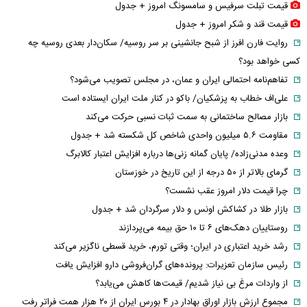
قیمت تبلت سرفیس و سامسونگ امروز + جدول
قیمت قند و شکر امروز + جدول
روایت فارن افرز از شبح جانشینی بر سر روسیه/ سکان‌دار بعدی روسیه چه
کسی خواهد بود؟
تفاهم‌نامه احتمالی ایران و عمان، در مجلس تصویب می‌شود؟
علی‌اف خطاب به پزشکیان/ باکو در کنار ملت ایران ایستاده است
بازار مصالح ساختمانی به سمت ثبات نسبی حرکت می‌کند
مقاومت ۵.۶ میلیون واحدی شاخص کل شکسته شد + جدول
وعده مدنی‌زاده/ پایان گمانه زنی‌ها درباره افزایش اعتبار کالابرگ
گرمای بالاتر از ۵۰ درجه از این تاریخ در خوزستان
چرا قیمت دلار امروز عقب نشست؟
بازار طلا در کشاکش اونس و دلار سرگردان شد + جدول
روستاییان دهک‌های ۶ تا ۱۰ حق بیمه می‌پردازند
رشد خرید اعتباری در ایران؛ وقتی تورم، خرید قسطی ناگزیر می‌کند
رئیس سازمان تعزیرات: پرونده‌های گران‌فروشی دارو افزایش یافت
از واردات مرغ بی نیاز شدیم/ قیمت‌ها کاهش می‌یابد؟
مجموع ارزش بازار اوراق بهادار در ۴ بورس ایران از ۲۰ هزار همت فراتر رفت