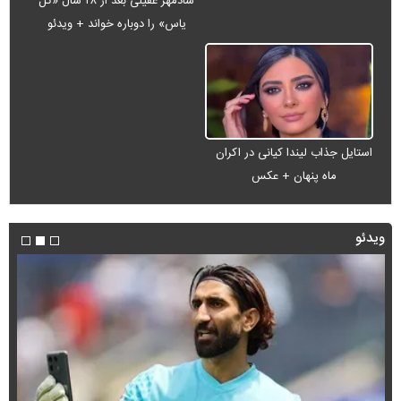
شادمهر عقیلی بعد از ۲۸ سال «گل
یاس» را دوباره خواند + ویدئو
استایل جذاب لیندا کیانی در اکران
ماه پنهان + عکس
ویدئو