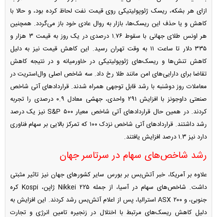
ازای هر بشکه، ریسک ژئوپولیتیکی روی قیمت نفت لحاظ کرده بود، و حالا با
کاهش و یا حذف این ریسک‌ها، بازار به روال عادی خود باز می‌گردد. همچنین
هر اونس طلای جهانی با سقوط ۱.۷۶ درصدی در یک روز به قیمت ۳ هزار و
۳۳۵ دلار تا ساعت ۱۱ به وقت تهران رسید. این کاهش قیمت نیز به دلیل
کاهش تنش‌ها و ریسک‌های ژئوپولیتیکی در خاورمیانه و در نتیجه کاهش
تقاضا برای دارایی‌های امن مانند طلا رخ داد. سه شاخص اصلی وال‌استریت در
معاملات روز دوشنبه با رشد قابل توجهی همراه شدند. قرارداد‌های آتی شاخص
صنعتی داوجونز با افزایش ۲۹۱ واحدی، جهشی معادل ۰.۹ درصدی را تجربه
کردند. در همین حال قرارداد‌های آتی شاخص معیار S&P ۵۰۰ نیز یک درصد
رشد داشتند. قرارداد‌های آتی شاخص نزدک ۱۰۰ که تمرکز بالایی بر سهام فناوری
دارد نیز ۱.۳ درصد افزایش یافتند.
رشد شاخص‌های سهام در سرتاسر جهان
علاوه بر آمریکا، خبر آتش‌بس بر بورس سایر کشور‌های جهان نیز تاثیر مثبتی
داشت. شاخص‌های سهام در آسیا، از جمله Nikkei ۲۲۵ ژاپن، Kospi کره
جنوبی، و ASX ۲۰۰ استرالیا، پس از اعلام آتش‌بس رشد کردند. این افزایش به
دلیل کاهش ریسک‌های مرتبط با اختلال در زنجیره تامین انرژی و تجارت