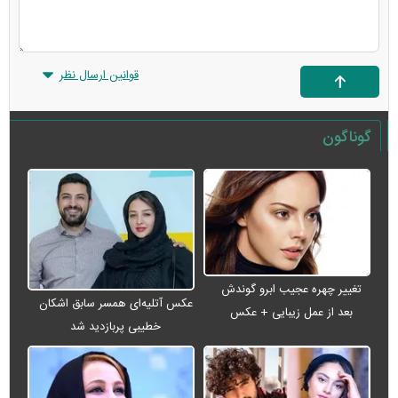
قوانین ارسال نظر
گوناگون
تغییر چهره عجیب ابرو گوندش
عکس آتلیه‌ای همسر سابق اشکان
بعد از عمل زیبایی + عکس
خطیبی پربازدید شد