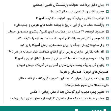
زمان دقیق پرداخت معوقات بازنشستگان تامین اجتماعی
حسین آقایاری، تراستی ابربدهکار کیست؟
توضیحات بقایی درباره آخرین شرایط مذاکره با آمریکا
بازگشت جناب‌خان از این تاریخ با برنامه «قصه‌های هومن و جناب‌خان»
صندوق توسعه: ۱۷ میلیارد دلار مطالبات ارزی نفتی/ پیگیری مسدودی حساب
آکسیوس: نتانیاهو به واشنگتن تعهد داد حملات به غزه را متوقف کند
وال‌استریت‌ژرونال: جنگ با ایران ضعف‌های ارتش آمریکا را رو کرد
اقدامات نظارتی سازمان بورس برای ارتقای شفافیت بازار سرمایه در تیر ۱۴۰۵
رشد ۱ درصدی قیمت نفت با نااطمینانی از حصول توافق ایران و آمریکا
بنزینِ گران، برگ برنده خودروسازان آسیایی در آمریکا/ جهش فروش
هیبریدی‌های تویوتا، هیوندای و هوندا
روایت میدانی از بحران کمبود دارو؛ تصویر نگران‌کننده از قفسه خالی
داروخانه‌ها/ دارو سهم همه نیست!
تغییر چهره عجیب ابرو گوندش بعد از عمل زیبایی + عکس
هشدار ظریف درباره یک خطر داخلی/ نگذاریم از دستاوردهای ایران روایت
«ذلت» ساخته شود