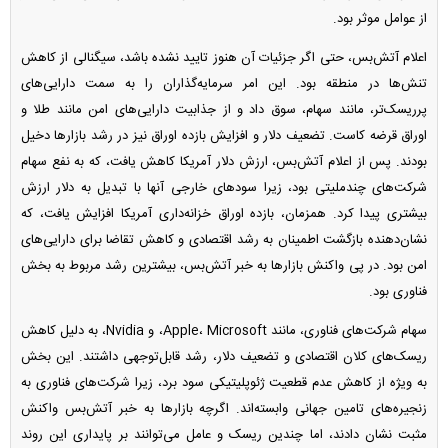
از عوامل موثر بود.
اعلام آتش‌بس، حتی اگر جزئیات آن هنوز تایید نشده باشد، سیگنالی از کاهش
تنش‌ها در منطقه بود. این امر سرمایه‌گذاران را به سمت دارایی‌های
پرریسک‌تر، مانند سهام، سوق داد و از جذابیت دارایی‌های امن مانند طلا و
اوراق قرضه کاست. تضعیف دلار و افزایش بازده اوراق نیز در رشد بازار‌ها دخیل
بودند. پس از اعلام آتش‌بس، ارزش دلار آمریکا کاهش یافت، که به نفع سهام
شرکت‌های چندملیتی بود، زیرا سود‌های خارجی آنها با تبدیل به دلار ارزش
بیشتری پیدا کرد. همزمان، بازده اوراق خزانه‌داری آمریکا افزایش یافت، که
نشان‌دهنده بازگشت اطمینان به رشد اقتصادی و کاهش تقاضا برای دارایی‌های
امن بود. در پی واکنش بازار‌ها به خبر آتش‌بس، بیشترین رشد مربوط به بخش
فناوری بود.
سهام شرکت‌های فناوری، مانند Apple، Microsoft، و Nvidia، به دلیل کاهش
ریسک‌های کلان اقتصادی و تضعیف دلار، رشد قابل‌توجهی داشتند. این بخش
به ویژه از کاهش عدم قطعیت ژئوپلیتیکی سود برد، زیرا شرکت‌های فناوری به
زنجیره‌های تامین جهانی وابسته‌اند. اگرچه بازار‌ها به خبر آتش‌بس واکنش
مثبت نشان دادند، اما چندین ریسک و عامل می‌توانند بر پایداری این روند