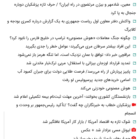
معین، شادمهر و بیژن مرتضوی در راه ایران؟ / حرف تازه پزشکیان دوباره
جنجال به پا کرد
واکنش دفتر معاون اول ریاست جمهوری به یک گزارش درباره کسری بودجه و
کالابرگ
چگونه جنگ معاملات «هوش مصنوعی» ترامپ در خلیج فارس را نابود کرد؟
این افراد بیشتر سرطان مری می‌گیرند؛ عوامل خطر را جدی بگیرید
عراقچی خبر داد؛ توافق با عمان نزدیک است، اما تنگه هرمز باز نمی‌شود
تمدید قرارداد اوزجان بیزاتی با استقلال؛ مربی ترک‌تبار ماندنی شد
پاییز پربارش از راه می‌رسد/ فرصت طلایی دولت برای جبران کمبود آب
اسامی خریدهای جدید پرسپولیس لو رفت
هوش مصنوعی خودزنی می‌کند
بازنشستگان کشوری بخوانند؛ آخرین مهلت ثبت‌نام بیمه تکمیلی اعلام شد
پزشکیان خطاب به خبرنگاران چه گفت؟ /تأکید رئیس‌جمهور بر وحدت و
انسجام
شوک تازه به اقتصاد آمریکا / بازار کار آمریکا غافلگیر شد
لیونل مسی عزادار شد + عکس
جوراب‌های شهباز شریف خبرساز شد