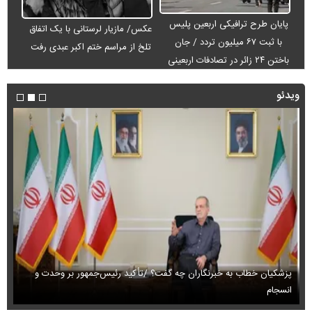
پایان طرح ترافیکی اربعین پلیس
عکس/ مازیار لرستانی با یک اتفاق
با ثبت ۶۷ میلیون تردد / جان
تلخ از مراسم ختم اکبر عبدی رفت
باختن ۲۴ زائر در تصادفات اربعینی
ویدئو
پزشکیان خطاب به خبرنگاران چه گفت؟ /تأکید رئیس‌جمهور بر وحدت و
انسجام
ای