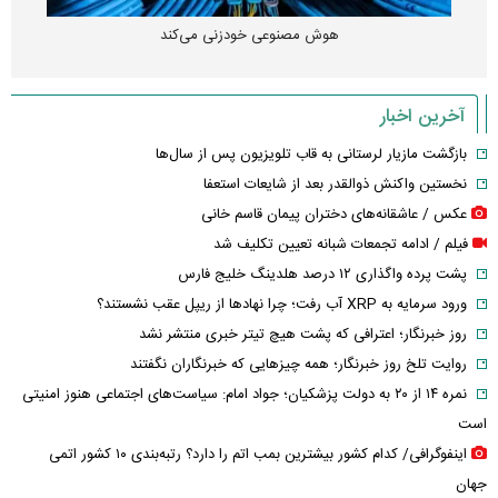
هوش مصنوعی خودزنی می‌کند
آخرین اخبار
بازگشت مازیار لرستانی به قاب تلویزیون پس از سال‌ها
نخستین واکنش ذوالقدر بعد از شایعات استعفا
عکس / عاشقانه‌های دختران پیمان قاسم خانی
فیلم / ادامه تجمعات شبانه تعیین تکلیف شد
پشت پرده واگذاری ۱۲ درصد هلدینگ خلیج فارس
ورود سرمایه به XRP آب رفت؛ چرا نهادها از ریپل عقب نشستند؟
روز خبرنگار؛ اعترافی که پشت هیچ تیتر خبری منتشر نشد
روایت تلخ روز خبرنگار؛ همه چیزهایی که خبرنگاران نگفتند
نمره ۱۴ از ۲۰ به دولت پزشکیان؛ جواد امام: سیاست‌های اجتماعی هنوز امنیتی
است
اینفوگرافی/ کدام کشور بیشترین بمب اتم را دارد؟ رتبه‌بندی ۱۰ کشور اتمی
جهان