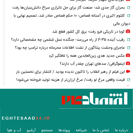
بحران گاز جدی شد؛ صنعت گاز برای حل ناترازی سراغ دانش‌بنیان‌ها رفت
کلثوم اکبری در آستانه قصاص؛ ۱۰ حکم قصاص صادر شد، تصمیم نهایی با
دیوان عالی
کوبا در تاریکی فرو رفت؛ برق کل کشور قطع شد
رقیب آینده F-۳۵ از راه می‌رسد؛ جنگنده نسل ششمی چه مشخصاتی دارد؟
ماجرای وحشت پنتاگون از نشت اطلاعات محرمانه درباره ترامپ چه بود؟
عکس جدید هدی زین‌العابدین همه را غافلگیر کرد
اینفوگرافی/ سدهای تهران چقدر آب دارند؟
این فیلم از رهبر انقلاب را تاکنون ندیده بودید / انتشار برای نخستین بار
قیمت واقعی مرغ لو رفت/ مرغ ارزان‌تر از هزینه تولید فروخته می‌شود!
عکس گوگوش در ۱۲ سالگی در کنار پدرش صابر آتشین
کالابرگ مرداد چه زمانی شارژ می‌شود؟ / تغییر زمان واریز اعتبار برخی
خانوارها به شهریور
واکنش جنجالی زیدآبادی به اظهارات محمدباقر خرازی درباره بی‌حجابی
قیمت ساعت اپل، سامسونگ و شیائومی + جدول
قیمت گوشت گوسفند، گوساله و مرغ امروز
درباره ما
تماس با ما
خبرنامه
پیوندها
جستجو
آرشیو
آب و هوا