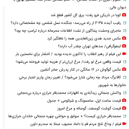
دیوان عالی
کوبا در تاریکی فرو رفت؛ برق کل کشور قطع شد
رقیب آینده F-۳۵ از راه می‌رسد؛ جنگنده نسل ششمی چه مشخصاتی دارد؟
ماجرای وحشت پنتاگون از نشت اطلاعات محرمانه درباره ترامپ چه بود؟
عکس جدید هدی زین‌العابدین همه را غافلگیر کرد
اینفوگرافی/ سدهای تهران چقدر آب دارند؟
این فیلم از رهبر انقلاب را تاکنون ندیده بودید / انتشار برای نخستین بار
قیمت واقعی مرغ لو رفت/ مرغ ارزان‌تر از هزینه تولید فروخته می‌شود!
عکس گوگوش در ۱۲ سالگی در کنار پدرش صابر آتشین
کالابرگ مرداد چه زمانی شارژ می‌شود؟ / تغییر زمان واریز اعتبار برخی
خانوارها به شهریور
واکنش جنجالی زیدآبادی به اظهارات محمدباقر خرازی درباره بی‌حجابی
قیمت ساعت اپل، سامسونگ و شیائومی + جدول
قیمت گوشت گوسفند، گوساله و مرغ امروز
محمدباقر خرازی کیست؟ + سوابق و حواشی چهره جنجالی خاندان خرازی‌ها
فیلم / وداع تلخ مردم قم با داماد محبوب مبتلا به سندرم داون