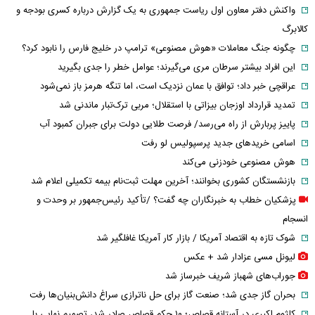
واکنش دفتر معاون اول ریاست جمهوری به یک گزارش درباره کسری بودجه و
کالابرگ
چگونه جنگ معاملات «هوش مصنوعی» ترامپ در خلیج فارس را نابود کرد؟
این افراد بیشتر سرطان مری می‌گیرند؛ عوامل خطر را جدی بگیرید
عراقچی خبر داد؛ توافق با عمان نزدیک است، اما تنگه هرمز باز نمی‌شود
تمدید قرارداد اوزجان بیزاتی با استقلال؛ مربی ترک‌تبار ماندنی شد
پاییز پربارش از راه می‌رسد/ فرصت طلایی دولت برای جبران کمبود آب
اسامی خریدهای جدید پرسپولیس لو رفت
هوش مصنوعی خودزنی می‌کند
بازنشستگان کشوری بخوانند؛ آخرین مهلت ثبت‌نام بیمه تکمیلی اعلام شد
پزشکیان خطاب به خبرنگاران چه گفت؟ /تأکید رئیس‌جمهور بر وحدت و
انسجام
شوک تازه به اقتصاد آمریکا / بازار کار آمریکا غافلگیر شد
لیونل مسی عزادار شد + عکس
جوراب‌های شهباز شریف خبرساز شد
بحران گاز جدی شد؛ صنعت گاز برای حل ناترازی سراغ دانش‌بنیان‌ها رفت
کلثوم اکبری در آستانه قصاص؛ ۱۰ حکم قصاص صادر شد، تصمیم نهایی با