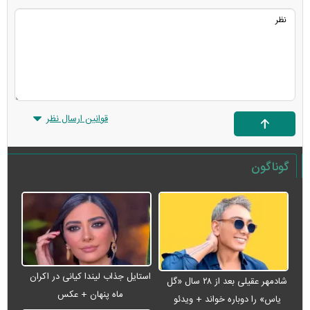
قوانین ارسال نظر
گوناگون
استایل جذاب لیندا کیانی در اکران
شادمهر عقیلی بعد از ۲۸ سال «گل
ماه پنهان + عکس
یاس» را دوباره خواند + ویدئو