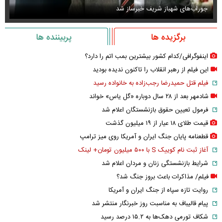
جوراب‌های شهباز شریف خبرساز شد
عک
برگزیده ها
پربیننده ها
اینفوگرافی/کدام کشور بیشترین بمب اتم را دارد؟
این فیلم از رهبر انقلاب را تاکنون ندیده بودید
فیلم قتل حمیدرضا رجب‌زاده به خانواده رسید
شادمهر بعد از ۲۸ سال دوباره «گل یاس» خواند
فرمول تعیین حقوق بازنشستگان اعلام شد
قیمت طلای ۱۸ عیار از ۱۹ میلیون گذشت
قطعنامه پایان جنگ ایران و آمریکا روی میز ترامپ
آغاز ثبت نام کوییک S با ۵۰۰ میلیون تومان+ لینک
شرایط بازنشستگی زنان و مردان اعلام شد
فیلم/ مذاکرات باعث بروز جنگ شد؟
روایت تازه سپاه از جنگ ایران و آمریکا
پیام قالیباف به مناسبت روز خبرنگار منتشر شد
شکاف تورمی دهک‌ها به ۱۵.۲ درصد رسید