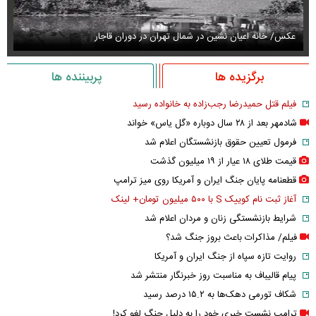
عکس/ خانه اعیان نشین در شمال تهران در دوران قاجار
قیمت
برگزیده ها
پربیننده ها
فیلم قتل حمیدرضا رجب‌زاده به خانواده رسید
شادمهر بعد از ۲۸ سال دوباره «گل یاس» خواند
فرمول تعیین حقوق بازنشستگان اعلام شد
قیمت طلای ۱۸ عیار از ۱۹ میلیون گذشت
قطعنامه پایان جنگ ایران و آمریکا روی میز ترامپ
آغاز ثبت نام کوییک S با ۵۰۰ میلیون تومان+ لینک
شرایط بازنشستگی زنان و مردان اعلام شد
فیلم/ مذاکرات باعث بروز جنگ شد؟
روایت تازه سپاه از جنگ ایران و آمریکا
پیام قالیباف به مناسبت روز خبرنگار منتشر شد
شکاف تورمی دهک‌ها به ۱۵.۲ درصد رسید
ترامپ نشست خبری خود را به دلیل جنگ لغو کرد!