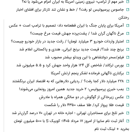
خبر مهم از ترامپ؛ نیروی زمینی آمریکا به ایران اعزام می‌شود یا نه؟
جاسوس پرسپولیس لو رفت؟ / خط و نشان تند تارتار برای افشای اخبار
رختکن
آمریکا برای پایان جنگ با ایران قطعنامه داد؛ تصمیم با ترامپ است + عکس
مرغ ناگهان گران شد! / پشت‌پرده جهش قیمت مرغ چیست؟
امتیاز واردات خودرو ۳ میلیارد تومان! / رانت جدید در بازار خودرو چیست؟
برنج چند شد؟/ قیمت جدید برنج ایرانی، هندی و پاکستانی اعلام شد
فیلم/سحر دولتشاهی با این ویدئو بیشتر محبوب شد
بورس ترکاند/ شاخص کل ۱۲۴ هزار واحد جهش کرد و ۵.۵ میلیونی شد
برکناری ناگهانی فرمانده لشکر پنجم ارتش آمریکا
۲۲۸ میلیارد دلار کجا رفت؟ / ردیابی دلارهایی که به اقتصاد ایران برنگشتند
بمب خبری پرسپولیس؛ ۲ خرید جدید همین امروز رونمایی می‌شوند!
عکس زیرخاکی از گوگوش در دو سالگی همراه با مادرش
قیمت طلا پرواز کرد/ طلا سقف ۴۳۵۰ دلار را شکست
خبر تلخ برای مستاجران تهرانی ؛ اجاره خانه در تهران ۷۰ درصد گران‌تر شد
آغاز ثبت نام سایپا از امروز ۱۷ مرداد ۱۴۰۵؛ کوییک S با ۵۰۰ میلیون تومان
بخرید + لینک ثبت نام