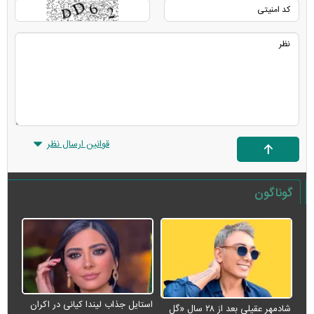
قوانین ارسال نظر
گوناگون
استایل جذاب لیندا کیانی در اکران
شادمهر عقیلی بعد از ۲۸ سال «گل