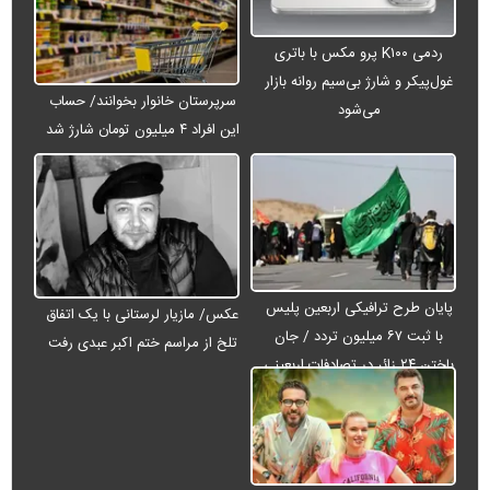
ردمی K۱۰۰ پرو مکس با باتری
غول‌پیکر و شارژ بی‌سیم روانه بازار
سرپرستان خانوار بخوانند/ حساب
می‌شود
این افراد ۴ میلیون تومان شارژ شد
پایان طرح ترافیکی اربعین پلیس
عکس/ مازیار لرستانی با یک اتفاق
با ثبت ۶۷ میلیون تردد / جان
تلخ از مراسم ختم اکبر عبدی رفت
باختن ۲۴ زائر در تصادفات اربعینی