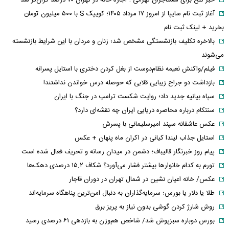
آغاز ثبت نام سایپا از امروز ۱۷ مرداد ۱۴۰۵؛ کوییک S با ۵۰۰ میلیون تومان
بخرید + لینک ثبت نام
بالاخره تکلیف بازنشستگی مشخص شد؛ زنان و مردان با این شرایط بازنشسته
می‌شوند
فیلم/واکنش نعیمه نظام‌دوست از بغل کردن دختری با استایل پسرانه
بازداشت دو جراح زیبایی قلابی که حوصله درس خواندن نداشتند!
سپاه بیانیه جدید داد؛ روایت شکست ترامپ در جنگ با ایران
سنتکام درباره محاصره دریایی ایران چه نقشه‌ای دارد؟
عکس عاشقانه سپند امیرسلیمانی با پسرش
استایل جذاب لیندا کیانی در اکران ماه پنهان + عکس
پیام روز خبرنگار قالیباف؛ دشمن در میدان رسانه و تحریف فعال شده است
تورم به کدام خانوارها بیشتر فشار می‌آورد؟ شکاف ۱۵.۲ درصدی دهک‌ها
عکس/ خانه اعیان نشین در شمال تهران در دوران قاجار
طلا یا دلار یا بورس؛ سرمایه‌گذاران به دنبال امن‌ترین پناهگاه سرمایه‌اند
روش شارژ کردن گوشی بدون نیاز به پریز برق
بورس دوباره سبزپوش شد/ شاخص هم‌وزن به بازدهی ۶۱ درصدی رسید