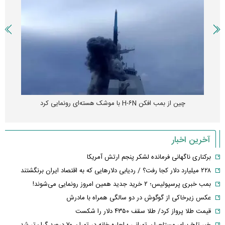
چین از بمب افکن H-۶N با موشک هسته‌ای رونمایی کرد
آخرین اخبار
برکناری ناگهانی فرمانده لشکر پنجم ارتش آمریکا
۲۲۸ میلیارد دلار کجا رفت؟ / ردیابی دلارهایی که به اقتصاد ایران برنگشتند
بمب خبری پرسپولیس؛ ۲ خرید جدید همین امروز رونمایی می‌شوند!
عکس زیرخاکی از گوگوش در دو سالگی همراه با مادرش
قیمت طلا پرواز کرد/ طلا سقف ۴۳۵۰ دلار را شکست
خبر تلخ برای مستاجران تهرانی ؛ اجاره خانه در تهران ۷۰ درصد گران‌تر شد