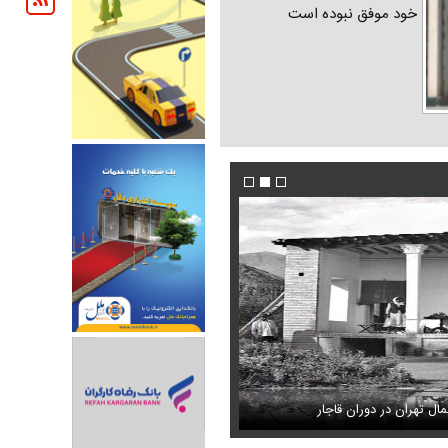
خود موفق نبوده است
ل تهران در دوران قاجار
ل کردن دختری با استایل پسرانه
قیمت طلای ۱۸ عیار از ۱۹ میلیون گذشت
شادمهر عقیلی بعد از ۲۸ سال «گل یاس» را دوباره خواند + ویدئو