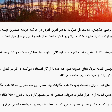
آغاز ثبت نام سایپا از امروز ۱۷ مرداد ۱۴۰۵؛
واردات خودرو گران‌تر شد/ جهش گواهی
میلیون تومان بخرید + لینک
اسقاط و محدودیت جدید در مناطق آزاد
جدید در بازار
بی مشهدی، مدیرعامل شرکت توانیر ایران امروز در حاشیه برنامه سفیران بهینه‌س
رق نسبت به سال گذشته افزایش پیدا کرده است و از طرفی تا پایان سال قرار است ظرف
وی همچنین گفت: سوخت گاز گ
چنین گفت نیروگاه‌های مازوت سوز هم عمدتاً از گاز استفاده می‌کنند و اگر در فصل 
هش یابد از سوخت مایع استفاده می‌کنند.
فند؛ قدرت تهدید
رونمایی از پوکو M ۸ پاور با باتری ۸۰۰۰
۲ هزار مگاوات بود امسال این رقم ناترازی به ۱۵ هزار مگاوات رسید.
 است؟
میلی‌آمپرساعتی
رونمای
 کار داریم تاکنون ۷۵۰۰ مگاوات به مدار وارد شده است.
رجبی مشهدی همچنین گفت: ۹۰ درصد از خسارت‌هایی که به بخش خصوصی به واسطه قطعی ب