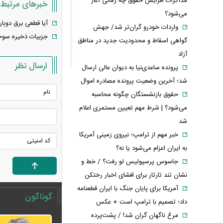
مذاکرات افزایش حقوق چه زمانی آغاز
خبرهای مرتبط
می‌شود؟
آیا قطعی برق دوبار
واردات خودرو گران‌تر شد/ جهش
جزبیات ذخیره سوخت
گواهی اسقاط و محدودیت جدید در مناطق
آزاد
ارسال نظر
پرونده ساعدی‌نیا به دیوان عالی ارسال
شد؛ آخرین وضعیت پرونده مصادره اموال
حقوق بازنشستگان چگونه محاسبه
می‌شود؟ | شرط مهم تعیین مستمری اعلام
شد
خبر مهم از ترامپ؛ نیروی زمینی آمریکا
به ایران اعزام می‌شود یا نه؟
جاسوس پرسپولیس لو رفت؟ / خط و
نشان تند تارتار برای افشای اخبار رختکن
آمریکا برای پایان جنگ با ایران قطعنامه
گوناگون
داد؛ تصمیم با ترامپ است + عکس
مرغ ناگهان گران شد! / پشت‌پرده