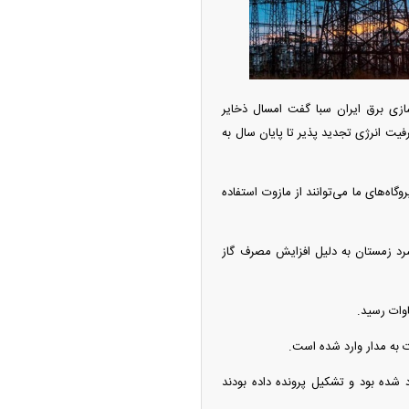
امتیاز واردات خودرو ۳ میلیارد تومان! / رانت
 خودرو چیست؟
ازی برق ایران سبا گفت امسال ذخایر
یت انرژی تجدید پذیر تا پایان سال به
ازوئیل و نفت کوره به اندازه کافی برای نیروگاه‌ها فراهم شده و ۱۵ درصد نیروگاه‌های ما می‌توانند از مازوت استفاده
سرد زمستان به دلیل افزایش مصرف گاز
چین از بمب افکن H-۶N با موشک هسته‌ای
ی کرد
رق وارد شده بود و تشکیل پرونده داده بودند