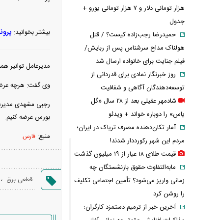
هزار تومانی دلار و ۷ هزار تومانی یورو +
جدول
پرون
بیشتر بخوانید:
حمیدرضا رجب‌زاده کیست؟ / قتل
هولناک مداح سرشناس پس از ربایش/
فیلم جنایت برای خانواده ارسال شد
مدیرعامل توانیر همچنین گفت از ابتدای سال تا
روز خبرنگار نمادی برای قدردانی از
وی گفت: هرچه عرضه 
توسعه‌دهندگان آگاهی و شفافیت
شادمهر عقیلی بعد از ۲۸ سال «گل
یاس» را دوباره خواند + ویدئو
بورس عرضه کنیم.
آمار تکان‌دهنده مصرف تریاک در ایران؛
منبع:
فارس
مردم این شهر رکورددار شدند!
قیمت طلای ۱۸ عیار از ۱۹ میلیون گذشت
مابه‌التفاوت حقوق بازنشستگان چه
،
قطعی برق
زمانی واریز می‌شود؟ تأمین اجتماعی تکلیف
را روشن کرد
آخرین خبر از ترمیم دستمزد کارگران؛