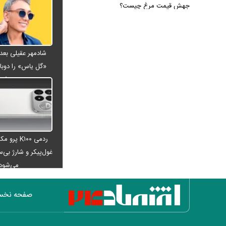
جهش قیمت مرغ چیست؟
امتیاز واردات خودرو ۳ میلیارد تومان! /
رانت جدید در بازار خودرو چیست؟
برنج چند شد؟/ قیمت جدید برنج
ایرانی، هندی و پاکستانی اعلام شد
«گل یاس» را دوبار
فیلم/سحر دولتشاهی با این ویدئو بیشتر
ویدئو
محبوب شد
بورس ترکاند/ شاخص کل ۱۲۴ هزار
واحد جهش کرد و ۵.۵ میلیونی شد
برکناری ناگهانی فرمانده لشکر پنجم
ردمی K۱۰۰ پ
ارتش آمریکا
غول‌پیکر و شارژ بی‌سی
۲۲۸ میلیارد دلار کجا رفت؟ / ردیابی
می‌شود
دلارهایی که به اقتصاد ایران برنگشتند
بمب خبری پرسپولیس؛ ۲ خرید جدید
صفحه نخ
همین امروز رونمایی می‌شوند!
عکس زیرخاکی از گوگوش در دو سالگی
همراه با مادرش