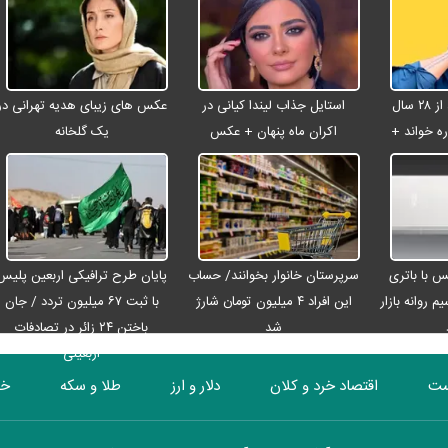
شادمهر عقیلی بعد از ۲۸ سال
استایل جذاب لیندا کیانی در
عکس های زیبای هدیه تهرانی در
ه خواند +
اکران ماه پنهان + عکس
یک گلخانه
رو مکس با باتری
سرپرستان خانوار بخوانند/ حساب
پایان طرح ترافیکی اربعین پلیس
م روانه بازار
این افراد ۴ میلیون تومان شارژ
با ثبت ۶۷ میلیون تردد / جان
شد
باختن ۲۴ زائر در تصادفات
اربعینی
ست
اقتصاد خرد و کلان
دلار و ارز
طلا و سکه
خو