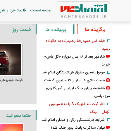
صفحه نخست
اقتصاد خرد و کلان
برگزیده ها
پربیننده ها
قیمت روز
فیلم قتل حمیدرضا رجب‌زاده به خانواده
رسید
شادمهر بعد از ۲۸ سال دوباره «گل یاس»
خواند
فرمول تعیین حقوق بازنشستگان اعلام شد
قیمت طلای ۱۸ عیار از ۱۹ میلیون گذشت
قیمت خودرو‌های
قطعنامه پایان جنگ ایران و آمریکا روی
میز ترامپ
آغاز ثبت نام کوییک S با ۵۰۰ میلیون
تومان+ لینک
حتما بخوانید
شرایط بازنشستگی زنان و مردان اعلام شد
فیلم/ مذاکرات باعث بروز جنگ شد؟