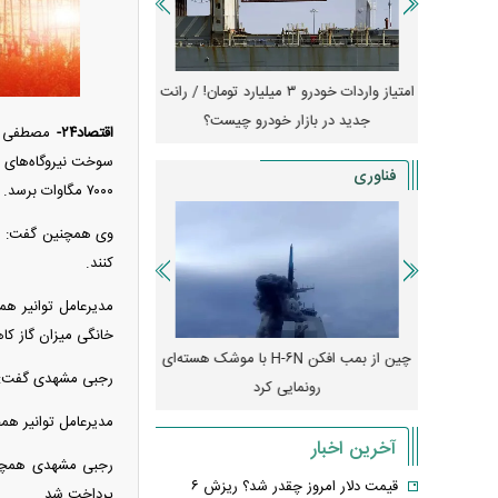
جهش گواهی
امتیاز واردات خودرو ۳ میلیارد تومان! / رانت
ناطق آزاد
جدید در بازار خودرو چیست؟
کوییک S با ۵۰۰ 
اقتصاد۲۴-
مصطفی رج
ثبت نام
سوخت نیروگاه‌های ب
فناوری
۷۰۰۰ مگاوات برسد.
کنند.
مدیرعامل توانیر هم
خانگی میزان گاز کا
رونمایی از پوکو M ۸ پاور با باتری ۸۰۰۰
چین از بمب افکن H-۶N با موشک هسته‌ای
پهپاد رهگیر یا موشک پدا
رجبی مشهدی گفت: سال قبل ناترازی صنعت برق ۰
رونمایی کرد
کدامیک بیشتر
مدیرعامل توانیر همچنین گفت: از ۱۰ هزار مگاوات نیروگاه صنعتی که در دستور
آخرین اخبار
قیمت دلار امروز چقدر شد؟ ریزش ۶
پرداخت شد.