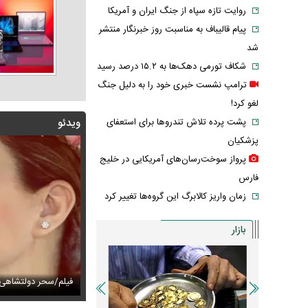
روایت تازه سپاه از جنگ ایران و آمریکا
پیام قالیباف به مناسبت روز خبرنگار منتشر
شد
شکاف تورمی دهک‌ها به ۱۵.۲ درصد رسید
ترامپ نشست خبری خود را به دلیل جنگ
لغو کرد!
پشت پرده تلاش تندروها برای استعفای
ویدئو
پزشکیان
پرواز سوخت‌رسان‌های آمریکایی در خلیج
فارس
زمان واریز کالابرگ این گروه‌ها تغییر کرد
بازار
 طلای ۱۸ عیار از ۱۹ میلیون گذشت
ز ۲۸ سال «گل یاس» را دوباره خواند + ویدئو
فیلم/سحر دولتشاهی 
عکس زیرخاکی از