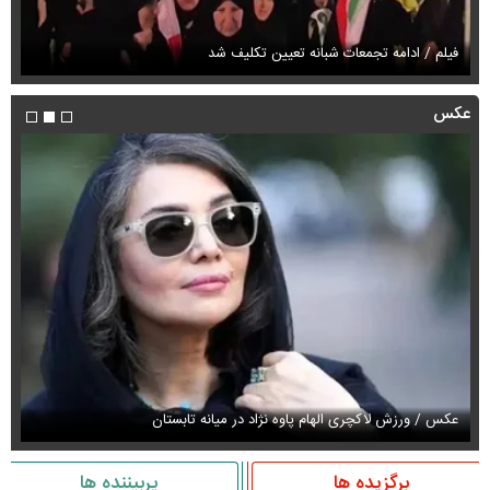
پز
فیلم / ادامه تجمعات شبانه تعیین تکلیف شد
ان
عکس
عکس / ورزش لاکچری الهام پاوه نژاد در میانه تابستان
عک
برگزیده ها
پربیننده ها