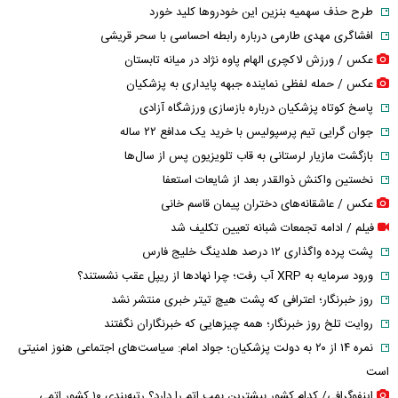
طرح حذف سهمیه بنزین این خودرو‌ها کلید خورد
افشاگری مهدی طارمی درباره رابطه احساسی با سحر قریشی
عکس / ورزش لاکچری الهام پاوه نژاد در میانه تابستان
عکس / حمله لفظی نماینده جبهه پایداری به پزشکیان
پاسخ کوتاه پزشکیان درباره بازسازی ورزشگاه آزادی
جوان گرایی تیم پرسپولیس با خرید یک مدافع ۲۲ ساله
بازگشت مازیار لرستانی به قاب تلویزیون پس از سال‌ها
نخستین واکنش ذوالقدر بعد از شایعات استعفا
عکس / عاشقانه‌های دختران پیمان قاسم خانی
فیلم / ادامه تجمعات شبانه تعیین تکلیف شد
پشت پرده واگذاری ۱۲ درصد هلدینگ خلیج فارس
ورود سرمایه به XRP آب رفت؛ چرا نهادها از ریپل عقب نشستند؟
روز خبرنگار؛ اعترافی که پشت هیچ تیتر خبری منتشر نشد
روایت تلخ روز خبرنگار؛ همه چیزهایی که خبرنگاران نگفتند
نمره ۱۴ از ۲۰ به دولت پزشکیان؛ جواد امام: سیاست‌های اجتماعی هنوز امنیتی
است
اینفوگرافی/ کدام کشور بیشترین بمب اتم را دارد؟ رتبه‌بندی ۱۰ کشور اتمی