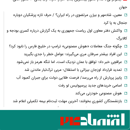
جهان
معین، شادمهر و بیژن مرتضوی در راه ایران؟ / حرف تازه پزشکیان دوباره
جنجال به پا کرد
واکنش دفتر معاون اول ریاست جمهوری به یک گزارش درباره کسری بودجه و
کالابرگ
چگونه جنگ معاملات «هوش مصنوعی» ترامپ در خلیج فارس را نابود کرد؟
این افراد بیشتر سرطان مری می‌گیرند؛ عوامل خطر را جدی بگیرید
عراقچی خبر داد؛ توافق با عمان نزدیک است، اما تنگه هرمز باز نمی‌شود
تمدید قرارداد اوزجان بیزاتی با استقلال؛ مربی ترک‌تبار ماندنی شد
پاییز پربارش از راه می‌رسد/ فرصت طلایی دولت برای جبران کمبود آب
اسامی خریدهای جدید پرسپولیس لو رفت
هوش مصنوعی خودزنی می‌کند
بازنشستگان کشوری بخوانند؛ آخرین مهلت ثبت‌نام بیمه تکمیلی اعلام شد
پزشکیان خطاب به خبرنگاران چه گفت؟ /تأکید رئیس‌جمهور بر وحدت و
انسجام
شوک تازه به اقتصاد آمریکا / بازار کار آمریکا غافلگیر شد