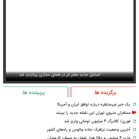
استایل جدید صابر ابر در فضای مجازی پربازدید شد
عک
برگزیده ها
پربیننده ها
یک خبر غیرمنتظره درباره توافق ایران و آمریکا
مسافران متروی تهران این نقشه جدید را ببینند
فوری/ کالابرگ ۴ میلیون تومانی واریز شد
آخرین وضعیت ترافیک جاده چالوس و راه‌های کشور
واریز ۴ میلیون و ۲۵۰ هزار تومان به حساب کارمندان