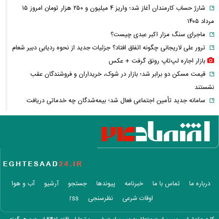
شارژ حساب کارمندان آغاز شد؛ واریز ۴ میلیون و ۲۵۰ هزار تومان امروز ۱۵
مرداد ۱۴۰۵
ماجرای سنگ مزار اکبر عبدی چیست؟
ترور علی لاریجانی چگونه اتفاق افتاد؟ جزئیات جدید از نحوه ردیابی دبیر شعام
بازار اجاره لپ‌تاپ رونق گرفت + عکس
قیمت مسکن دو برابر شد؛ بازار در شوک، خریداران و فروشندگان عقب
نشستند
سامانه جدید تأمین اجتماعی فعال شد؛ بیمه‌شدگان چه خدماتی دریافت
می‌کنند؟
اولین تصاویر از حادثه بالگرد حامل ترامپ منتشر شد
احمد جنتی کیست؟ + زندگی، سوابق سیاسی و نقش دبیر ۱۰۰ ساله شورای
نگهبان
پوستر معنادار کانال رهبر انقلاب؛ پیام ویژه درباره «وحدت» چه بود؟
قیمت مرغ همه را غافلگیر کرد؛ نرخ فیله و سینه اعلام شد
درباره ما
تماس با ما
خبرنامه
پیوندها
جستجو
آرشیو
آب و هوا
معافیت سربازان فراری صحت دارد؟ + پاسخ رسمی فراجا به شایعه جدید
اوقات شرعی
نظرسنجی
rss
روایت صیادان جنوب از ناامنی در دریا؛ جاشوها چگونه با حملات و