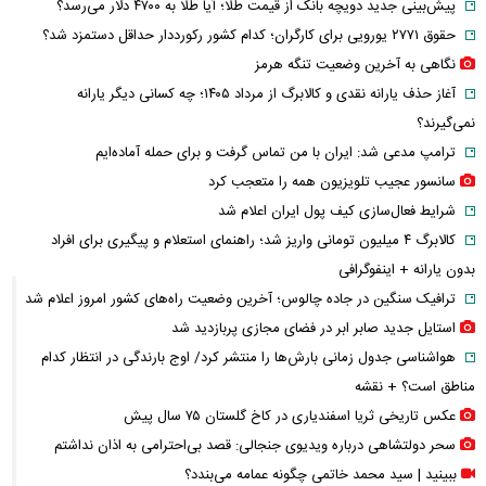
پیش‌بینی جدید دویچه‌ بانک از قیمت طلا؛ آیا طلا به ۴۷۰۰ دلار می‌رسد؟
حقوق ۲۷۷۱ یورویی برای کارگران؛ کدام کشور رکورددار حداقل دستمزد شد؟
نگاهی به آخرین وضعیت تنگه هرمز
آغاز حذف یارانه نقدی و کالابرگ از مرداد ۱۴۰۵؛ چه کسانی دیگر یارانه
نمی‌گیرند؟
ترامپ مدعی شد: ایران با من تماس گرفت و برای حمله آماده‌ایم
سانسور عجیب تلویزیون همه را متعجب کرد
شرایط فعال‌سازی کیف پول ایران اعلام شد
کالابرگ ۴ میلیون تومانی واریز شد؛ راهنمای استعلام و پیگیری برای افراد
بدون یارانه + اینفوگرافی
ترافیک سنگین در جاده چالوس؛ آخرین وضعیت راه‌های کشور امروز اعلام شد
استایل جدید صابر ابر در فضای مجازی پربازدید شد
هواشناسی جدول زمانی بارش‌ها را منتشر کرد/ اوج بارندگی در انتظار کدام
مناطق است؟ + نقشه
عکس تاریخی ثریا اسفندیاری در کاخ گلستان ۷۵ سال پیش
سحر دولتشاهی درباره ویدیوی جنجالی: قصد بی‌احترامی به اذان نداشتم
ببینید | سید محمد خاتمی چگونه عمامه می‌بندد؟