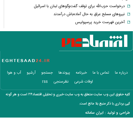
درخواست حزب‌الله برای توقف گفت‌وگوهای لبنان با اسرائیل
نیروهای مسلح عراق به حال آماده‌باش درآمدند
آخرین فهرست خرید پرسپولیس
روزنامه جمهوری اسلامی خواستار برخورد قضایی با باقر خرازی و نیلی شد
ضرغامی: تغییر ریل عین بصیرت است، فرصت سوزی نکنیم
تکذیب اعمال ضریب ۲.۷ برای اینترنت بین‌الملل از سوی سازمان تنظیم
مقررات
شرایط جدید تمدید اجاره اعلام شد
الحدث: به زودی بیانیه‌ای مشترک از سوی عمان و ایران درباره «ایجاد یک
درباره ما
تماس با ما
خبرنامه
پیوندها
جستجو
آرشیو
آب و هوا
گذرگاه موقت در تنگه هرمز» منتشر می‌شود
اوقات شرعی
نظرسنجی
rss
تغییر زمانبندی‌ شارژ اعتبار کالابرگ
پیشنهاد ۱۳۲میلیاردی رامین رضاییان به استقلال
کلیه حقوق این وب سایت متعلق به وب سایت خبری و تحلیلی اقتصاد۲۴ است و هر گونه
آلمان صدرنشین حداقل دستمزد اروپا از نظر قدرت خرید شد
کپی برداری با ذکر منبع بلا مانع است.
عکس دیده‌نشده ظل‌السلطنه نوه ناصرالدین شاه در لباس دامادی
طراحی و تولید :
ایران سامانه
موشک خیبرشکن ایران چیست؟ جزئیات جدید از برد، سرعت و قابلیت‌های
این موشک