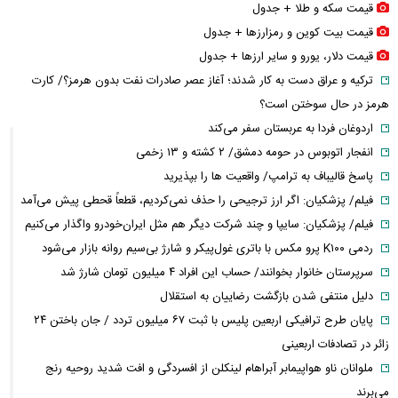
قیمت سکه و طلا + جدول
قیمت بیت کوین و رمزارز‌ها + جدول
قیمت دلار، یورو و سایر ارز‌ها + جدول
ترکیه و عراق دست به کار شدند؛ آغاز عصر صادرات نفت بدون هرمز؟/ کارت
هرمز در حال سوختن است؟
اردوغان فردا به عربستان سفر می‌کند
انفجار اتوبوس در حومه دمشق/ ۲ کشته و ۱۳ زخمی
پاسخ قالیباف به ترامپ/ واقعیت ها را بپذیرید
فیلم/ پزشکیان: اگر ارز ترجیحی را حذف نمی‌کردیم، قطعاً قحطی پیش می‌آمد
فیلم/ پزشکیان: سایپا و چند شرکت دیگر هم مثل ایران‌خودرو واگذار می‌کنیم
ردمی K۱۰۰ پرو مکس با باتری غول‌پیکر و شارژ بی‌سیم روانه بازار می‌شود
سرپرستان خانوار بخوانند/ حساب این افراد ۴ میلیون تومان شارژ شد
دلیل منتفی شدن بازگشت رضاییان به استقلال
پایان طرح ترافیکی اربعین پلیس با ثبت ۶۷ میلیون تردد / جان باختن ۲۴
زائر در تصادفات اربعینی
ملوانان ناو هواپیمابر آبراهام لینکلن از افسردگی و افت شدید روحیه رنج
می‌برند