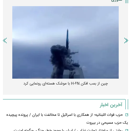
چین از بمب افکن H-۶N با موشک هسته‌ای رونمایی کرد
آخرین اخبار
حزب قوات اللبنانیه؛ از همکاری با اسرائیل تا مخالفت با ایران / پرونده پیچیده
یک حزب مسیحی در بیروت
روایتی از ساختار تجارت غذایی / ایران با وجود خطر جنگ، چگونه امنیت