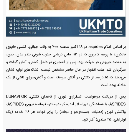
بر اساس اعلام aspides در ۱۸ اکتبر ساعت ۷:۰۰ به وقت جهانی، کشتی «ام‌وی
فالکون» با پرچم کامرون که در ۱۱۳ مایل دریایی جنوب شرقی بندر عدن، یمن،
به مقصد جیبوتی در حرکت بود، پس از انفجاری در داخل کشتی، آتش گرفت و
سرگردان شد. علت انفجار در حال حاضر مشخص نیست. نشانه‌های اولیه نشان
می‌دهد که ۱۵ درصد از کشتی در آتش سوخته است و آتش‌سوزی ناشی از یک
حادثه بوده است.
پس از دریافت درخواست اضطراری فوری از ناخدای کشتی، EUNAVFOR
ASPIDES، با هماهنگی دریاسالار آندره کواندوماتئو، فرمانده نیروی ASPIDES،
واکنش فوری (عملیات جست‌و‌جو و نجات) را برای نجات هر ۲۶ خدمه (یک
اوکراینی، ۲۵ هندی) آغاز کرد.