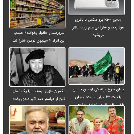
ردمی K۱۰۰ پرو مکس با باتری
غول‌پیکر و شارژ بی‌سیم روانه بازار
سرپرستان خانوار بخوانند/ حساب
می‌شود
این افراد ۴ میلیون تومان شارژ شد
پایان طرح ترافیکی اربعین پلیس
عکس/ مازیار لرستانی با یک اتفاق
با ثبت ۶۷ میلیون تردد / جان
تلخ از مراسم ختم اکبر عبدی رفت
باختن ۲۴ زائر در تصادفات اربعینی