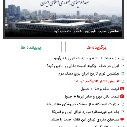
سانسور عجیب تلویزیون همه را متعجب کرد
اس
برگزیده ها
پربیننده ها
حزب قوات اللبنانیه و سایه همکاری با تل‌آویو
ایران در جنگ، چگونه امنیت غذایی را تامین کرد؟
بیشترین تورم تاریخ ایران برای دهک دوم
افزایش اعتبار کالابرگ جدی شد
قیمت سکه و طلا + جدول
قیمت دلار، یورو و سایر ارز‌ها + جدول
جزئیات شوکه‌کننده از موشک خیبرشکن منتشر شد
یک خبر غیرمنتظره درباره توافق ایران و آمریکا
مسافران متروی تهران این نقشه جدید را ببینند