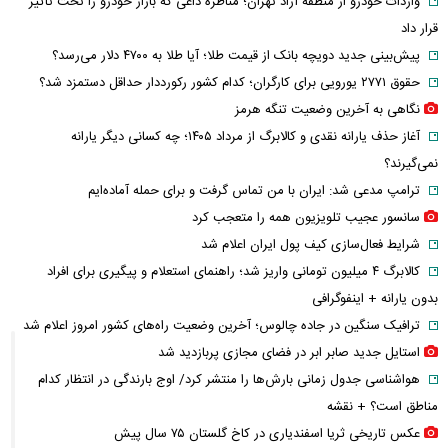
واردات خودرو از منطقه آزاد تهران؛ مناظره داغی که بازار خودرو را تحت تأثیر
قرار داد
پیش‌بینی جدید دویچه‌ بانک از قیمت طلا؛ آیا طلا به ۴۷۰۰ دلار می‌رسد؟
حقوق ۲۷۷۱ یورویی برای کارگران؛ کدام کشور رکورددار حداقل دستمزد شد؟
نگاهی به آخرین وضعیت تنگه هرمز
آغاز حذف یارانه نقدی و کالابرگ از مرداد ۱۴۰۵؛ چه کسانی دیگر یارانه
نمی‌گیرند؟
ترامپ مدعی شد: ایران با من تماس گرفت و برای حمله آماده‌ایم
سانسور عجیب تلویزیون همه را متعجب کرد
شرایط فعال‌سازی کیف پول ایران اعلام شد
کالابرگ ۴ میلیون تومانی واریز شد؛ راهنمای استعلام و پیگیری برای افراد
بدون یارانه + اینفوگرافی
ترافیک سنگین در جاده چالوس؛ آخرین وضعیت راه‌های کشور امروز اعلام شد
استایل جدید صابر ابر در فضای مجازی پربازدید شد
هواشناسی جدول زمانی بارش‌ها را منتشر کرد/ اوج بارندگی در انتظار کدام
مناطق است؟ + نقشه
عکس تاریخی ثریا اسفندیاری در کاخ گلستان ۷۵ سال پیش