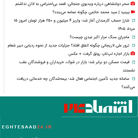
سحر دولتشاهی درباره ویدیوی جنجالی: قصد بی‌احترامی به اذان نداشتم
ببینید | سید محمد خاتمی چگونه عمامه می‌بندد؟
شارژ حساب کارمندان آغاز شد؛ واریز ۴ میلیون و ۲۵۰ هزار تومان امروز ۱۵
مرداد ۱۴۰۵
ماجرای سنگ مزار اکبر عبدی چیست؟
ترور علی لاریجانی چگونه اتفاق افتاد؟ جزئیات جدید از نحوه ردیابی دبیر شعام
بازار اجاره لپ‌تاپ رونق گرفت + عکس
قیمت مسکن دو برابر شد؛ بازار در شوک، خریداران و فروشندگان عقب
نشستند
سامانه جدید تأمین اجتماعی فعال شد؛ بیمه‌شدگان چه خدماتی دریافت
می‌کنند؟
اولین تصاویر از حادثه بالگرد حامل ترامپ منتشر شد
احمد جنتی کیست؟ + زندگی، سوابق سیاسی و نقش دبیر ۱۰۰ ساله شورای
نگهبان
پوستر معنادار کانال رهبر انقلاب؛ پیام ویژه درباره «وحدت» چه بود؟
قیمت مرغ همه را غافلگیر کرد؛ نرخ فیله و سینه اعلام شد
معافیت سربازان فراری صحت دارد؟ + پاسخ رسمی فراجا به شایعه جدید