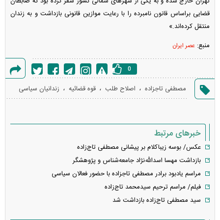
تهران خارج شده و به یکی از شهر‌های شمالی کشور سفر کرده بود که ضابطان
قضایی براساس قانون نامبرده را با رعایت موازین قانونی بازداشت و به زندان
منتقل کرده‌اند.»
منبع:
عصر ایران
0
گزارش
،
،
،
مصطفی تاجزاده
اصلاح طلب
قوه قضائیه
زندانیان سیاسی
خطا
خبرهای مرتبط
عکس/ بوسه زیباکلام بر پیشانی مصطفی تاج‌زاده
بازداشت مهسا اسدالله‌نژاد جامعه‌شناس و پژوهشگر
مراسم یادبود برادر مصطفی تاجزاده با حضور فعالان سیاسی
فیلم/ مراسم ترحیم سیدمحمد تاج‌زاده
سید مصطفی تاج‌زاده بازداشت شد