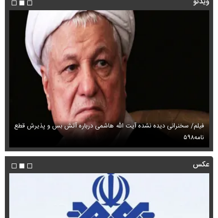
ویدئو
فیلم/ سخنرانی دیده نشده آیت الله هاشمی درباره آتش بس و پذیرش قطع
فی
نامه۵۹۸
می
عکس