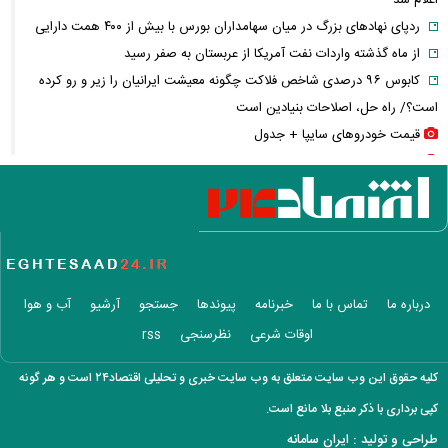
اعلام شد
ردپای نهاد‌های بزرگ در میان سهامداران بورس با بیش از ۴۰۰ همت دارایی
از ماه گذشته واردات نفت آمریکا از عربستان به صفر رسید
کابوس ۹۶ درصدی شاخص فلاکت چگونه معیشت ایرانیان را زیر و رو کرده
است؟/ راه حل، اصلاحات بنیادین است
قیمت خودرو‌های سایپا + جدول
قیمت خودرو‌های ایران خودرو + جدول
قیمت سکه پارسیان + جدول
قیمت سکه و طلا + جدول
قیمت بیت کوین و رمزارز‌ها + جدول
قیمت دلار، یورو و سایر ارز‌ها + جدول
ترکیه و عراق دست به کار شدند؛ آغاز عصر صادرات نفت بدون هرمز؟/ کارت
درباره ما
تماس با ما
خبرنامه
پیوندها
جستجو
آرشیو
آب و هوا
هرمز در حال سوختن است؟
اوقات شرعی
نظرسنجی
rss
اردوغان فردا به عربستان سفر می‌کند
انفجار اتوبوس در حومه دمشق/ ۲ کشته و ۱۳ زخمی
کلیه حقوق این وب سایت متعلق به وب سایت خبری و تحلیلی اقتصاد۲۴ است و هر گونه
پاسخ قالیباف به ترامپ/ واقعیت ها را بپذیرید
کپی برداری با ذکر منبع بلا مانع است.
فیلم/ پزشکیان: اگر ارز ترجیحی را حذف نمی‌کردیم، قطعاً قحطی پیش می‌آمد
طراحی و تولید :
ایران سامانه