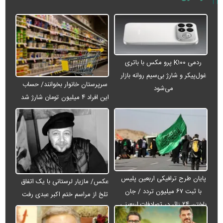
ردمی K۱۰۰ پرو مکس با باتری
غول‌پیکر و شارژ بی‌سیم روانه بازار
سرپرستان خانوار بخوانند/ حساب
می‌شود
این افراد ۴ میلیون تومان شارژ شد
پایان طرح ترافیکی اربعین پلیس
عکس/ مازیار لرستانی با یک اتفاق
با ثبت ۶۷ میلیون تردد / جان
تلخ از مراسم ختم اکبر عبدی رفت
باختن ۲۴ زائر در تصادفات اربعینی