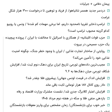
پیمان دفاعی + جرئیات
دردسر جدید همسر نتانیاهو/ از فریاد و توهین تا درخواست ۳۰۰ هزار شکل
غرامت
ترامپ:ذخایر تقریبا نامحدود داریم، اما برخی مهمات کم شده! / ونس یا روبیو
کدام گزینه محبوب ترامپ است؟
حزب قوات اللبنانیه؛ از همکاری با اسرائیل تا مخالفت با ایران / پرونده پیچیده
یک حزب مسیحی در بیروت
روایتی از ساختار تجارت غذایی / ایران با وجود خطر جنگ، چگونه امنیت
غذایی خود را تأمین می‌کند؟
عجیب‌ترین داده‌های تورمی تاریخ ایران برای دهک دوم ثبت شد/ افزایش
شکاف تورمی میان دهک‌ها به ۹.۶
افزایش اندک در قیمت اونس جهانی/ پیشروی طلا چقدر شد؟
دلار روی کانال ۱۸۷ هزار تومانی ثابت باقی ماند
افزایش اعتبار کالابرگ جدی شد/ نشست مشترک وزارت اقتصاد و رفاه
بازدهی منفی طلا و سکه در هفته دوم مرداد ۱۴۰۵
خبر خوب برای بازنشستگان/ زمان مشخص برای واریز معوقات بازنشستگان