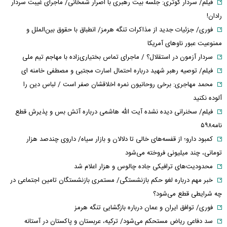
فیلم/ سردار کوثری: جلسه بیت رهبری با اصرار شمخانی/ ماجرای غیبت سردار
رادان!
فوری/ جزئیات جدید از مذاکرات تنگه هرمز/ انطباق با حقوق بین‌الملل و
ممنوعیت عبور ناوهای آمریکا
سردار آزمون در استقلال؟ / ماجرای تماس بختیاری‌زاده با مهاجم تیم ملی
فیلم/ توصیه رهبر شهید درباره احتمال اسارت مجتبی و مصطفی خامنه ای
محمد مهاجری: برخی روحانیون نمره اخلاقشان صفر است / لباس دین را
آلوده نکنید
فیلم/ سخنرانی دیده نشده آیت الله هاشمی درباره آتش بس و پذیرش قطع
نامه۵۹۸
کمبود دارو؛ از قفسه‌های خالی تا دلالان و بازار سیاه/ داروی چندصد هزار
تومانی، چند میلیونی فروخته می‌شود
محدودیت‌های ترافیکی جاده چالوس و هزار اعلام شد
خبر مهم درباره لغو حکم بازنشستگی/ مستمری بازنشستگان تامین اجتماعی در
چه شرایطی قطع می‌شود؟
فوری/ توافق ایران و عمان درباره بازگشایی تنگه هرمز
سد دفاعی ریاض مستحکم می‌شود/ ترکیه، عربستان و پاکستان در آستانه