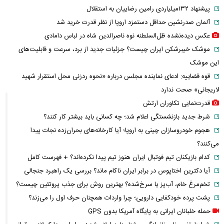
پیشنهاد ۱۳۲میلیاردی رامین رضاییان به استقلال
آلمان صدرنشین حداقل دستمزد اروپا از نظر قدرت خرید شد
عکس دیده‌نشده ظل‌السلطنه نوه ناصرالدین شاه در لباس دامادی
موشک خیبرشکن ایران چیست؟ جزئیات جدید از برد، سرعت و قابلیت‌های
این موشک
قوه قضاییه: ادعای نماینده مجلس درباره «نحوه ردزنی محل استقرار شهید
لاریجانی» صحت ندارد
قدرت‌نمایی تکاوران ارتش
شرط جدید بازنشستگی اعلام شد؛ چه کسانی باید بیشتر کار کنند؟
هجوم خودروسازان چینی به اروپا؛ آیا کارخانه‌های بحران‌زده نجات پیدا
می‌کنند؟
کدام بازیکنان تیم فوتبال ایران هنوز تیم پیدا نکرده‌اند؟ + فهرست کامل
آیا دکترین اختاپوس در برابر ایران ناکام ماند؟ بررسی یک راهبرد جنجالی
تخم‌مرغ خام، آب‌پز یا سرخ‌شده؟ بهترین روش برای جذب پروتئین چیست؟
پشت پرده خودکفایی دارویی؛ چرا واردات همچنان حرف اول را می‌زند؟
حمله خلبانان ایرانی به پایگاه آمریکا بدون GPS