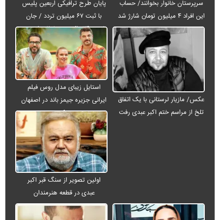
سرپرستان خانوار بخوانند/ حساب
پایان طرح ترافیکی اربعین پلیس
این افراد ۴ میلیون تومان شارژ شد
با ثبت ۶۷ میلیون تردد / جان
باختن ۲۴ زائر در تصادفات اربعینی
استایل زیبای مدل روس فیلم
عکس/ مازیار لرستانی با یک اتفاق
ایرانی جزیره جیمز باند در اصفهان
تلخ از مراسم ختم اکبر عبدی رفت
+ عکس
اولین تصویر از سنگ قبر اکبر
عبدی در قطعه هنرمندان