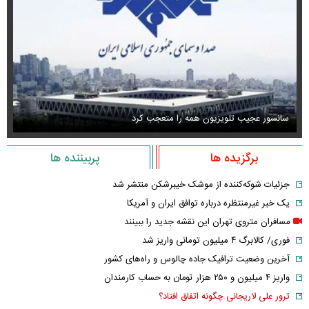
سانسور عجیب تلویزیون همه را متعجب کرد
اس
برگزیده ها
پربیننده ها
جزئیات شوکه‌کننده از موشک خیبرشکن منتشر شد
یک خبر غیرمنتظره درباره توافق ایران و آمریکا
مسافران متروی تهران این نقشه جدید را ببینند
فوری/ کالابرگ ۴ میلیون تومانی واریز شد
آخرین وضعیت ترافیک جاده چالوس و راه‌های کشور
واریز ۴ میلیون و ۲۵۰ هزار تومان به حساب کارمندان
ترور علی لاریجانی چگونه اتفاق افتاد؟