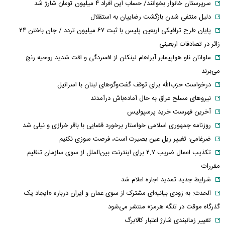
سرپرستان خانوار بخوانند/ حساب این افراد ۴ میلیون تومان شارژ شد
دلیل منتفی شدن بازگشت رضاییان به استقلال
پایان طرح ترافیکی اربعین پلیس با ثبت ۶۷ میلیون تردد / جان باختن ۲۴
زائر در تصادفات اربعینی
ملوانان ناو هواپیمابر آبراهام لینکلن از افسردگی و افت شدید روحیه رنج
می‌برند
درخواست حزب‌الله برای توقف گفت‌وگوهای لبنان با اسرائیل
نیروهای مسلح عراق به حال آماده‌باش درآمدند
آخرین فهرست خرید پرسپولیس
روزنامه جمهوری اسلامی خواستار برخورد قضایی با باقر خرازی و نیلی شد
ضرغامی: تغییر ریل عین بصیرت است، فرصت سوزی نکنیم
تکذیب اعمال ضریب ۲.۷ برای اینترنت بین‌الملل از سوی سازمان تنظیم
مقررات
شرایط جدید تمدید اجاره اعلام شد
الحدث: به زودی بیانیه‌ای مشترک از سوی عمان و ایران درباره «ایجاد یک
گذرگاه موقت در تنگه هرمز» منتشر می‌شود
تغییر زمانبندی‌ شارژ اعتبار کالابرگ