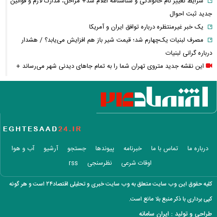
شرایط تغییر نام خانوادگی و شناسنامه اعلام شد+ مراحل، مدارک لازم و قوانین
جدید ثبت احوال
یک خبر غیرمنتظره درباره توافق ایران و آمریکا
مصرف لبنیات یک‌چهارم شد؛ قیمت شیر باز هم افزایش می‌یابد؟ / هشدار
درباره گرانی لبنیات
این نقشه جدید متروی تهران شما را به تمام جاهای دیدنی شهر می‌رساند +
ویدئو
قیمت انواع دستگاه ماینر + جدول
خبر مهم سردار ابن‌الرضا درباره جنگ ایران و آمریکا: به‌زودی خواهند فهمید
معاملات ۶ ارز دیجیتال متوقف شد / چه رمزارزهایی در فهرست هستند؟
زمان پرداخت معوقات فروردین و اردیبهشت بازنشستگان اعلام شد؟
واردات خودرو از منطقه آزاد تهران؛ مناظره داغی که بازار خودرو را تحت تأثیر
درباره ما
تماس با ما
خبرنامه
پیوندها
جستجو
آرشیو
آب و هوا
قرار داد
اوقات شرعی
نظرسنجی
rss
پیش‌بینی جدید دویچه‌ بانک از قیمت طلا؛ آیا طلا به ۴۷۰۰ دلار می‌رسد؟
حقوق ۲۷۷۱ یورویی برای کارگران؛ کدام کشور رکورددار حداقل دستمزد شد؟
کلیه حقوق این وب سایت متعلق به وب سایت خبری و تحلیلی اقتصاد۲۴ است و هر گونه
نگاهی به آخرین وضعیت تنگه هرمز
کپی برداری با ذکر منبع بلا مانع است.
آغاز حذف یارانه نقدی و کالابرگ از مرداد ۱۴۰۵؛ چه کسانی دیگر یارانه
طراحی و تولید :
ایران سامانه