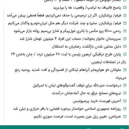
انفجار اتوبوس در حومه دمشق/ ۲ کشته و ۱۳ زخمی
پاسخ قالیباف به ترامپ/ واقعیت ها را بپذیرید
فیلم/ پزشکیان: اگر ارز ترجیحی را حذف نمی‌کردیم، قطعاً قحطی پیش می‌آمد
فیلم/ پزشکیان: سایپا و چند شرکت دیگر هم مثل ایران‌خودرو واگذار می‌کنیم
ردمی K۱۰۰ پرو مکس با باتری غول‌پیکر و شارژ بی‌سیم روانه بازار می‌شود
سرپرستان خانوار بخوانند/ حساب این افراد ۴ میلیون تومان شارژ شد
دلیل منتفی شدن بازگشت رضاییان به استقلال
پایان طرح ترافیکی اربعین پلیس با ثبت ۶۷ میلیون تردد / جان باختن ۲۴
زائر در تصادفات اربعینی
ملوانان ناو هواپیمابر آبراهام لینکلن از افسردگی و افت شدید روحیه رنج
می‌برند
درخواست حزب‌الله برای توقف گفت‌وگوهای لبنان با اسرائیل
نیروهای مسلح عراق به حال آماده‌باش درآمدند
آخرین فهرست خرید پرسپولیس
روزنامه جمهوری اسلامی خواستار برخورد قضایی با باقر خرازی و نیلی شد
ضرغامی: تغییر ریل عین بصیرت است، فرصت سوزی نکنیم
تکذیب اعمال ضریب ۲.۷ برای اینترنت بین‌الملل از سوی سازمان تنظیم