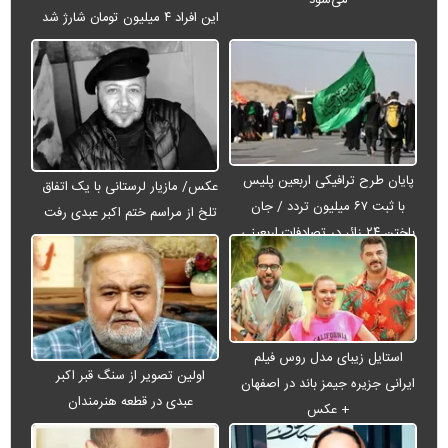
می‌شود
این افراد ۴ میلیون تومان شارژ شد
پایان طرح ترافیکی اربعین پلیس
عکس/ مازیار لرستانی با یک اتفاق
با ثبت ۶۷ میلیون تردد / جان
تلخ از مراسم ختم اکبر عبدی رفت
باختن ۲۴ زائر در تصادفات اربعینی
استایل زیبای مدل روس فیلم
اولین تصویر از سنگ قبر اکبر
ایرانی جزیره جیمز باند در اصفهان
عبدی در قطعه هنرمندان
+ عکس