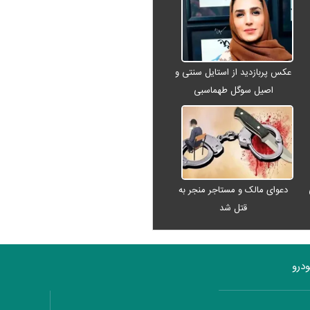
عکس پربازدید از استایل سنتی و
اصیل سوگل طهماسبی
دعوای مالک و مستاجر منجر به
قتل شد
درو