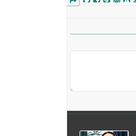
گزارش
خطا