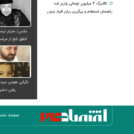
کالابرگ ۴ میلیون تومانی واریز شد؛
راهنمای استعلام و پیگیری برای افراد بدون
یارانه + اینفوگرافی
ترافیک سنگین در جاده چالوس؛ آخرین
عکس/ مازیار لرست
وضعیت راه‌های کشور امروز اعلام شد
اتفاق تلخ از مراس
استایل جدید صابر ابر در فضای مجازی
عبدی رف
پربازدید شد
هواشناسی جدول زمانی بارش‌ها را
منتشر کرد/ اوج بارندگی در انتظار کدام
مناطق است؟ + نقشه
نگرانی هومن سیدی
عکس تاریخی ثریا اسفندیاری در کاخ
رفتن دخت
گلستان ۷۵ سال پیش
سحر دولتشاهی درباره ویدیوی جنجالی:
قصد بی‌احترامی به اذان نداشتم
صفحه نخ
ببینید | سید محمد خاتمی چگونه عمامه
می‌بندد؟
شارژ حساب کارمندان آغاز شد؛ واریز ۴