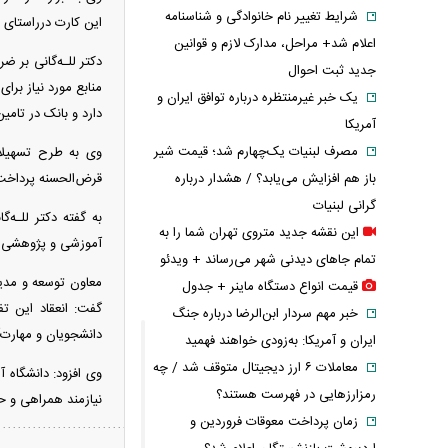
شرایط تغییر نام خانوادگی و شناسنامه
این کارت درراستای پرداخت شهریه خود
اعلام شد+ مراحل، مدارک لازم و قوانین
دکتر للـه‌گانی بر ض
جدید ثبت احوال
منابع مورد نیاز برا
یک خبر غیرمنتظره درباره توافق ایران و
دارد و بانک در تامی
آمریکا
مصرف لبنیات یک‌چهارم شد؛ قیمت شیر
وی به طرح تسهیلات
قرض‌الحسنه پرداخت
باز هم افزایش می‌یابد؟ / هشدار درباره
گرانی لبنیات
به گفته دکتر للـه‌
این نقشه جدید متروی تهران شما را به
آموزشی و پژوهشی دا
تمام جاهای دیدنی شهر می‌رساند + ویدئو
معاون توسعه و مدیر
قیمت انواع دستگاه ماینر + جدول
گفت: انعقاد این ت
خبر مهم سردار ابن‌الرضا درباره جنگ
دانشجویان و مهارت‌
ایران و آمریکا: به‌زودی خواهند فهمید
معاملات ۶ ارز دیجیتال متوقف شد / چه
وی افزود: دانشگاه آ
رمزارزهایی در فهرست هستند؟
نیازمند همراهی و ح
زمان پرداخت معوقات فروردین و