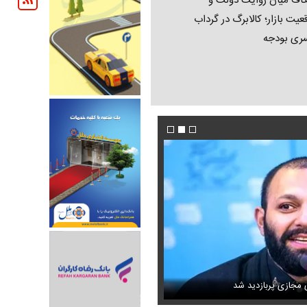
اف میان روایت دولت و
عیت بازار؛ کالابرگ در گرداب
ری بودجه
این نقشه جدید متروی تهران شما را به تمام جاه
ل ترامپ منتشر شد
ی مجازی پربازدید شد
می‌رساند + ویدئو
عکس تاریخی ثریا اسفندیاری در کاخ گلستان ۷۵ سال پی