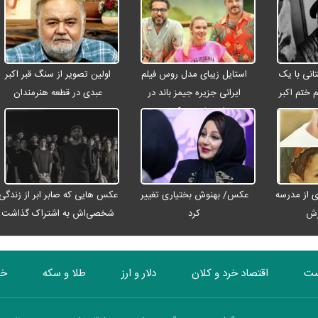
انی با یک
استایل زیبای مدل روس فیلم
اولین تصویر از سنگ قبر اکبر
م ختم اکبر
ایرانی جزیره جیمز باند در
عبدی در قطعه هنرمندان
ت
اصفهان + عکس
 از مدرسه
عکس/ بهنوش بختیاری تغییر
عکس هایی که صابر ابر از زندگی
رش
کرد
شخصی‌اش به اشتراک گذاشت
ست
اقتصاد خرد و کلان
دلار و ارز
طلا و سکه
خو