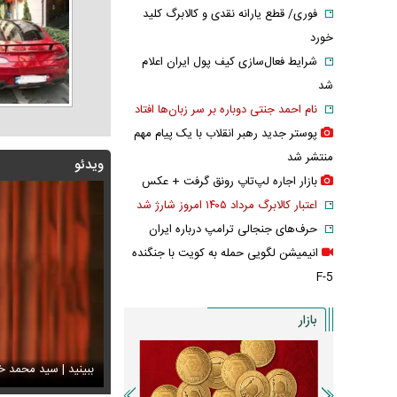
فوری/ قطع یارانه نقدی و کالابرگ کلید
خورد
شرایط فعال‌سازی کیف پول ایران اعلام
شد
نام احمد جنتی دوباره بر سر زبان‌ها افتاد
پوستر جدید رهبر انقلاب با یک پیام مهم
منتشر شد
ویدئو
بازار اجاره لپ‌تاپ رونق گرفت + عکس
اعتبار کالابرگ مرداد ۱۴۰۵ امروز شارژ شد
حرف‌های جنجالی ترامپ درباره ایران
انیمیشن لگویی حمله به کویت با جنگنده
F-5
بازار
شه جدید متروی تهران شما را به تمام جاهای دیدنی شهر
ند + ویدئو
س تاریخی ثریا اسفندیاری در کاخ گلستان ۷۵ سال پیش
ببینید | سید محمد خ
سانسور عجیب تل