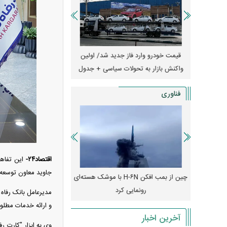
ران؛ مناظره
قیمت خودرو وارد فاز جدید شد/ اولین
آغاز فروش نقدی با تحویل
یر قرار داد
واکنش بازار به تحولات سیاسی + جدول
+ جزئیات
فناوری
اقتصاد۲۴-
این تفاهم
جاوید معاون توسعه 
رونمایی از پوکو M ۸ پاور با باتری ۸۰۰۰
چین از بمب افکن H-۶N با موشک هسته‌ای
پهپاد رهگیر یا موشک پدا
رونمایی کرد
کدامیک بیشتر
مدیرعامل بانک رفاه 
و ارائه خدمات مطلوب
آخرین اخبار
وی به ابزار "کارت ر