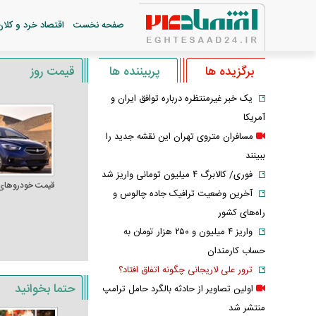
صفحه نخست
اقتصاد خرد و کلان
برگزیده ها
پربیننده ها
قیمت روز
یک خبر غیرمنتظره درباره توافق ایران و
آمریکا
مسافران متروی تهران این نقشه جدید را
ببینند
فوری/ کالابرگ ۴ میلیون تومانی واریز شد
قیمت خودرو‌های
آخرین وضعیت ترافیک جاده چالوس و
راه‌های کشور
واریز ۴ میلیون و ۲۵۰ هزار تومان به
حساب کارمندان
ترور علی لاریجانی چگونه اتفاق افتاد؟
حتما بخوانید
اولین تصاویر از حادثه بالگرد حامل ترامپ
منتشر شد