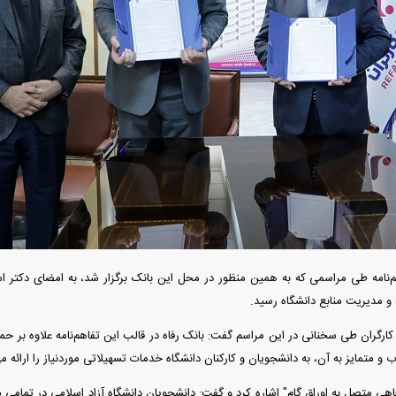
 فوری بهمن دیزل
واردات خودرو از منطقه آزاد تهران؛ مناظره
قیمت خودرو وارد ف
داغی که بازار خودرو را تحت تأثیر قرار داد
واکنش بازار به تح
‌نامه طی مراسمی که به همین منظور در محل این بانک برگزار شد، به امضای دکتر اسم
و مدیریت منابع دانشگاه رسید.
فند؛ قدرت تهدید
رونمایی از پوکو M ۸ پاور با باتری ۸۰۰۰
 است؟
میلی‌آمپرساعتی
رونمای
کارگران طی سخنانی در این مراسم گفت: بانک رفاه در قالب این تفاهم‌نامه علاوه بر حما
 و متمایز به آن، به دانشجویان و کارکنان دانشگاه خدمات تسهیلاتی موردنیاز را ارائه م
فاهی متصل به اوراق گام" اشاره کرد و گفت: دانشجویان دانشگاه آزاد اسلامی در تمامی