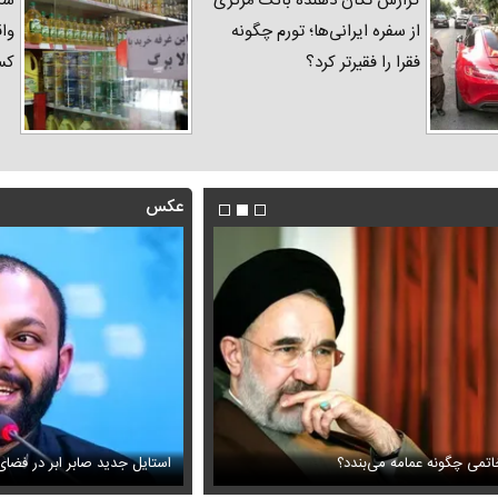
گزارش تکان‌ دهنده بانک مرکزی
شک
از سفره ایرانی‌ها؛ تورم چگونه
واق
فقرا را فقیرتر کرد؟
کس
عکس
اتمی چگونه عمامه می‌بندد؟
ویزیون همه را متعجب کرد
اولین تصاویر از حادثه بالگرد حام
استایل جدید صابر ابر در فضا