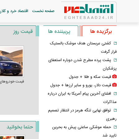
صفحه نخست
اقتصاد خرد و کلان
برگزیده ها
پربیننده ها
قیمت روز
کشتی عربستان هدف موشک بالستیک
قرار گرفت
پشت پرده مطرح شدن دوباره استعفای
پزشکیان
قیمت سکه و طلا + جدول
قیمت خودرو‌های
قیمت دلار، یورو و سایر ارز‌ها + جدول
افشای آخرین پیام آمریکا به ایران درباره
مذاکرات
توافق نهایی تنگه هرمز در انتظار تصمیم
رهبری
حتما بخوانید
حمله موشکی ساعتی پیش به بحرین
تایید شد