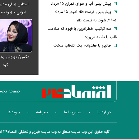
پیش بینی آب و هوای تهران ۱۵ مرداد
استایل زیبای مدل
پیش‌بینی قیمت طلا امروز ۱۵ مرداد
ایرانی جزیره جیم
۱۴۰۵/ شوک به قیمت طلا
اصفهان + 
سه ترکیب خطرآفرین با قهوه که سلامت
قلب را نشانه می‌رود
طالبی یا هندوانه؛ یک انتخاب سخت
برای دیابتی‌ها
عکس/ بهنوش بختی
خطر حذف مصرف برنج در رژیم غذایی و
کرد
عوارض آن
عکس / مادرانه‌های شیلا خداداد در کنار
فرزندانش
صفحه نخ
رونمایی از پوکو M ۸ پاور با باتری ۸۰۰۰
میلی‌آمپرساعتی
مسکن
درباره ما
تماس با ما
خبرنامه
پیوندها
چین از بمب افکن H-۶N با موشک
هسته‌ای رونمایی کرد
شکاف میان روایت دولت و واقعیت
کلیه حقوق این وب سایت متعلق به وب سایت خبری و تحلیلی اقتصاد۲۴ است و هر گونه کپی برداری با ذکر منبع بلا مانع است.
بازار؛ کالابرگ در گرداب کسری بودجه