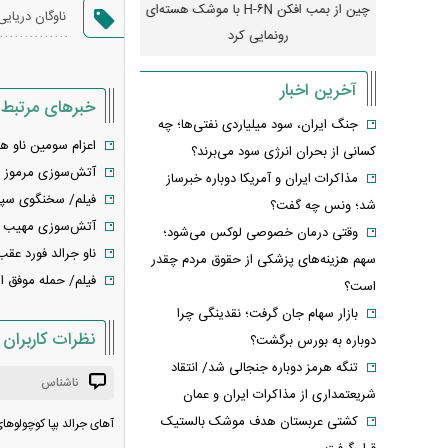
رونمایی از پوکو M ۸ پاور با باتری ۸۰۰۰
چین از بمب افکن H-۶N با موشک هسته‌ای
پهپاد رهگیر یا موشک پدا
ناوگان دریایی
رونمایی کرد
کدامیک بیشتر
آخرین اخبار
خبرهای مرتبط
جنگ ایران، سود میلیاردی نفتی‌ها؛ چه
اعزام سومین ناو هوا
کسانی از بحران انرژی سود می‌برند؟
آتش‌سوزی مرموز در 
مذاکرات ایران و آمریکا دوباره خبرساز
فیلم/ سخنگوی سپاه:
شد؛ ونس چه گفت؟
آتش‌سوزی مهیب در 
وقتی درمان خصوصی لوکس می‌شود؛
ناو جرالد فورد عقب
سهم هزینه‌های پزشکی از حقوق مردم چقدر
فیلم/ حمله موفق ای
است؟
بازار سهام جان گرفت؛ نقدینگی چرا
نظرات کاربران
دوباره به بورس برگشت؟
تنگه هرمز دوباره جنجالی شد/ انتقاد
ناشناس
شریعتمداری از مذاکرات ایران و عمان
کشتی عربستان هدف موشک بالستیک
آهای جرالد بپا کوچولوها