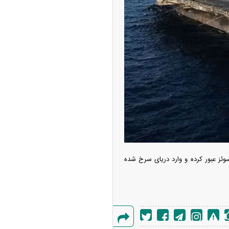
۱۴
آغاز فروش اقساطی خودروی KMC SR۶ +
یات
 سوئز عبور کرده و وارد دریای سرخ شده