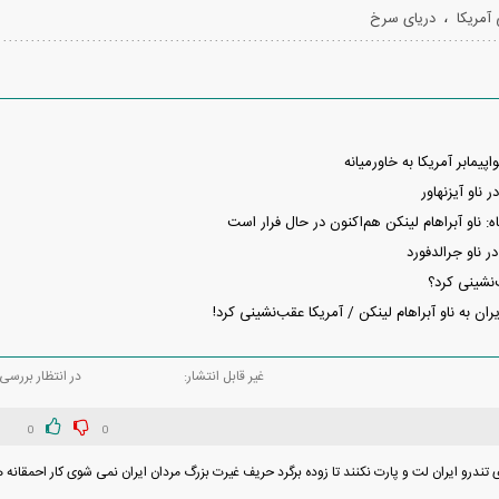
فند؛ قدرت تهدید
رونمایی از پوکو M ۸ پاور با باتری ۸۰۰۰
،
 آمریکا
دریای سرخ
 است؟
میلی‌آمپرساعتی
رونمای
پیمابر آمریکا به خاورمیانه
ناو آیزنهاور
 ناو آبراهام لینکن هم‌اکنون در حال فرار است
ناو جرالدفورد
‌نشینی کرد؟
ران به ناو آبراهام لینکن / آمریکا عقب‌نشینی کرد!
غیر قابل انتشار:
در انتظار بررسی:
0
0
ی تندرو ایران لت و پارت نکنند تا زوده برگرد حریف غیرت بزرگ مردان ایران نمی شوی کار احمقانه