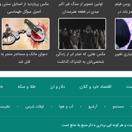
 روس فیلم
اولین تصویر از سنگ قبر اکبر
عکس پربازدید از استایل سنتی و
ز باند در
عبدی در قطعه هنرمندان
اصیل سوگل طهماسبی
عکس
اری تغییر
عکس هایی که صابر ابر از زندگی
دعوای مالک و مستاجر منجر به
شخصی‌اش به اشتراک گذاشت
قتل شد
ست
اقتصاد خرد و کلان
دلار و ارز
طلا و سکه
خو
بورس
انرژی
چندرسانه ای
منهای اقتصاد
جستجو
آرشیو
آب و هوا
اوقات شرعی
نظرسن