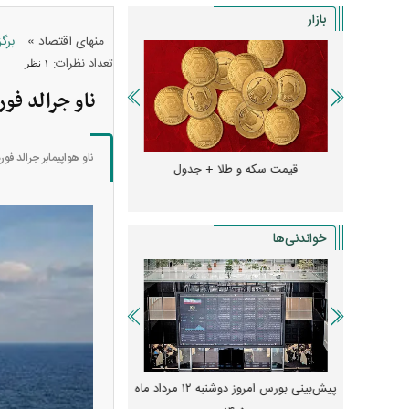
بازار
»
منهای اقتصاد
برگ
تعداد نظرات:
۱ نظر
ناو جرالد فور
ناو هواپیمابر جرالد فو
و + جدول
قیمت سکه و طلا + جدول
قیمت دلار، یورو و سایر 
خواندنی‌ها
 از افت شدید
پیش‌بینی بورس امروز دوشنبه ۱۲ مرداد ماه
زنگ خطر انباشت نیاز در 