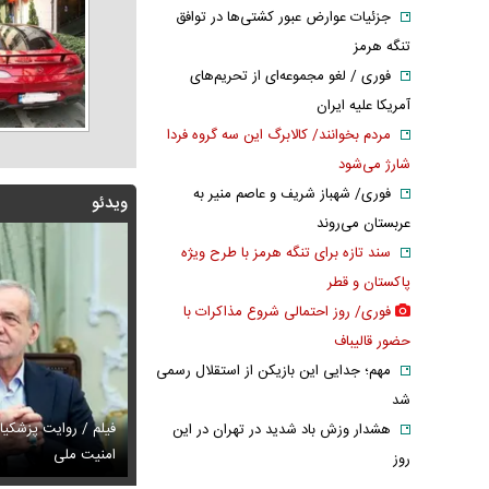
جزئیات عوارض عبور کشتی‌ها در توافق
تنگه هرمز
فوری / لغو مجموعه‌ای از تحریم‌های
آمریکا علیه ایران
مردم بخوانند/ کالابرگ این سه گروه فردا
شارژ می‌شود
فوری/ شهباز شریف و عاصم منیر به
ویدئو
عربستان می‌روند
سند تازه برای تنگه هرمز با طرح ویژه
پاکستان و قطر
فوری/ روز احتمالی شروع مذاکرات با
حضور قالیباف
مهم؛ جدایی این بازیکن از استقلال رسمی
شد
فیلم / روایت پزشکیان
هشدار وزش باد شدید در تهران در این
 روایت پزشکیان از روز حمله به بیت رهبری
س / پیام دردناک ایرج طهماسب واکنش برانگیز شد
امنیت ملی
عکس / مادرانه‌ه
روز